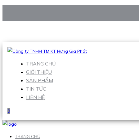
CÔNG TY TNHH TM KT HƯNG GIA PHÁT
Hotline
:
0938 906 663
Email
:
Sales1@hgpvietnam.com
TRANG CHỦ
GIỚI THIỆU
SẢN PHẨM
TIN TỨC
LIÊN HỆ
0
TRANG CHỦ