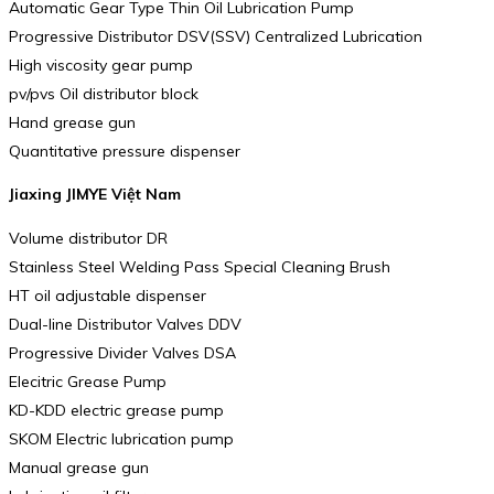
Automatic Gear Type Thin Oil Lubrication Pump
Progressive Distributor DSV(SSV) Centralized Lubrication
High viscosity gear pump
pv/pvs Oil distributor block
Hand grease gun
Quantitative pressure dispenser
Jiaxing JIMYE Việt Nam
Volume distributor DR
Stainless Steel Welding Pass Special Cleaning Brush
HT oil adjustable dispenser
Dual-line Distributor Valves DDV
Progressive Divider Valves DSA
Elecitric Grease Pump
KD-KDD electric grease pump
SKOM Electric lubrication pump
Manual grease gun