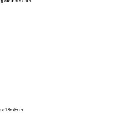
1@hgpvietnam.com
max 18ml/min