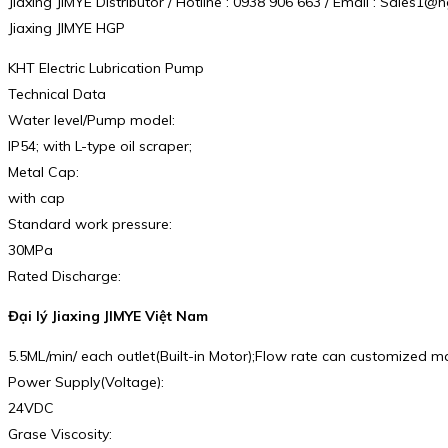
Jiaxing JIMYE Distributor / Hotline : 0938 906 663 / Email : Sales
Jiaxing JIMYE HGP
KHT Electric Lubrication Pump
Technical Data
Water level/Pump model:
IP54; with L-type oil scraper;
Metal Cap:
with cap
Standard work pressure:
30MPa
Rated Discharge:
Đại lý Jiaxing JIMYE Việt Nam
5.5ML/min/ each outlet(Built-in Motor);Flow rate can customized 
Power Supply(Voltage):
24VDC
Grase Viscosity: