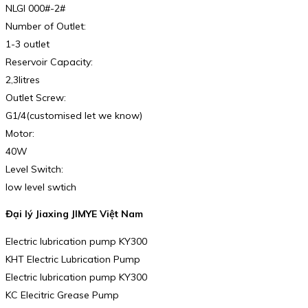
NLGI 000#-2#
Number of Outlet:
1-3 outlet
Reservoir Capacity:
2,3litres
Outlet Screw:
G1/4(customised let we know)
Motor:
40W
Level Switch:
low level swtich
Đại lý Jiaxing JIMYE Việt Nam
Electric lubrication pump KY300
KHT Electric Lubrication Pump
Electric lubrication pump KY300
KC Elecitric Grease Pump