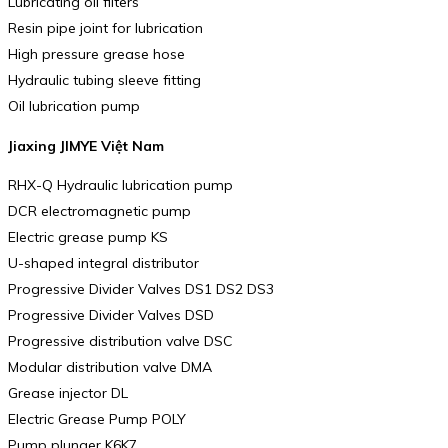
Lubricating oil filters
Resin pipe joint for lubrication
High pressure grease hose
Hydraulic tubing sleeve fitting
Oil lubrication pump
Jiaxing JIMYE Việt Nam
RHX-Q Hydraulic lubrication pump
DCR electromagnetic pump
Electric grease pump KS
U-shaped integral distributor
Progressive Divider Valves DS1 DS2 DS3
Progressive Divider Valves DSD
Progressive distribution valve DSC
Modular distribution valve DMA
Grease injector DL
Electric Grease Pump POLY
Pump plunger K6K7