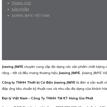
TRANG CHỦ
SẢN PHẨM
JIAXING JIMYE VIỆT NAM
Jiaxing JIMYE
chuyên cung cấp đa dạng các sản phẩm chất lượng cao
răng – tất cả đều mang thương hiệu
Jiaxing JIMYE
. Jiaxing JIMYE V
Công ty TNHH Thiết bị Cơ điện Jiaxing JIMYE
là đơn vị sản xuất v
đáp ứng tiêu chuẩn kỹ thuật cao và nhu cầu đa dạng của khách hà
Đại lý Việt Nam – Công Ty TNHH TM KT Hưng Gia Phát