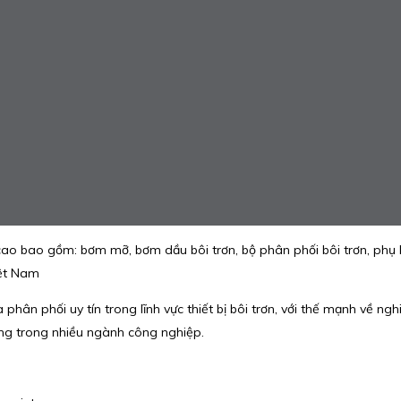
 bao gồm: bơm mỡ, bơm dầu bôi trơn, bộ phân phối bôi trơn, phụ kiệ
iệt Nam
à phân phối uy tín trong lĩnh vực thiết bị bôi trơn, với thế mạnh về ng
ng trong nhiều ngành công nghiệp.