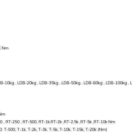
0K Nm
LDB-10kg , LDB-20kg , LDB-35kg , LDB-50kg , LDB-60kg , LDB-100kg ,
 Nm
-100 , RT-250 , RT-500, RT-1k,RT-2k ,RT-2.5k ,RT-5k ,RT-10k Nm
50, T-500, T-1k, T-2k, T-3k, T-5k, T-10k, T-15k, T-20k (Nm)