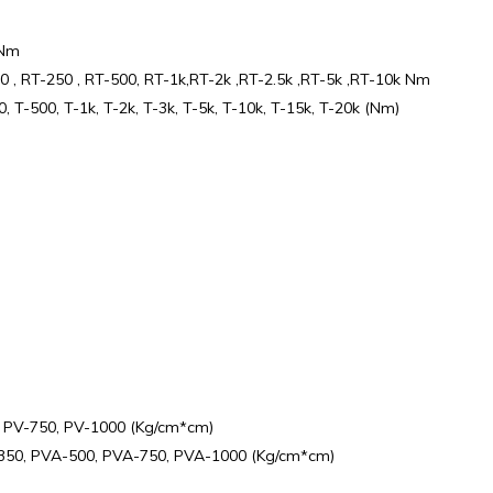
 Nm
-100 , RT-250 , RT-500, RT-1k,RT-2k ,RT-2.5k ,RT-5k ,RT-10k Nm
50, T-500, T-1k, T-2k, T-3k, T-5k, T-10k, T-15k, T-20k (Nm)
, PV-750, PV-1000 (Kg/cm*cm)
350, PVA-500, PVA-750, PVA-1000 (Kg/cm*cm)