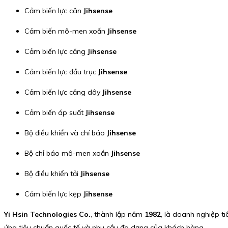
Cảm biến lực cân
Jihsense
Cảm biến mô-men xoắn
Jihsense
Cảm biến lực căng
Jihsense
Cảm biến lực đầu trục
Jihsense
Cảm biến lực căng dây
Jihsense
Cảm biến áp suất
Jihsense
Bộ điều khiển và chỉ báo
Jihsense
Bộ chỉ báo mô-men xoắn
Jihsense
Bộ điều khiển tải
Jihsense
Cảm biến lực kẹp
Jihsense
Yi Hsin Technologies Co.
, thành lập năm
1982
, là doanh nghiệp t
ứng tiêu chuẩn quốc tế và nhu cầu đa dạng của khách hàng.