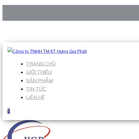
CÔNG TY TNHH TM KT HƯNG GIA PHÁT
Hotline
:
0938 906 663
Email
:
Sales1@hgpvietnam.com
TRANG CHỦ
GIỚI THIỆU
SẢN PHẨM
TIN TỨC
LIÊN HỆ
0