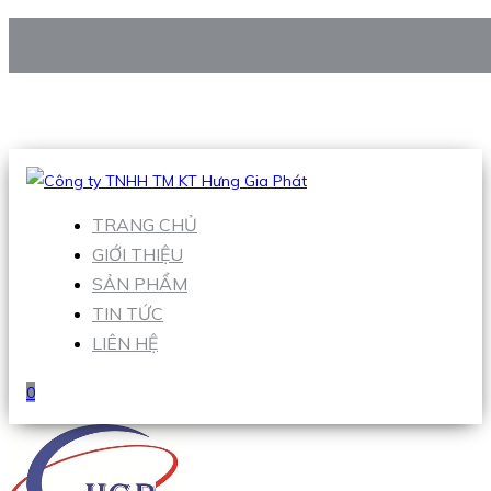
CÔNG TY TNHH TM KT HƯNG GIA PHÁT
Hotline
:
0938 906 663
Email
:
Sales1@hgpvietnam.com
TRANG CHỦ
GIỚI THIỆU
SẢN PHẨM
TIN TỨC
LIÊN HỆ
0