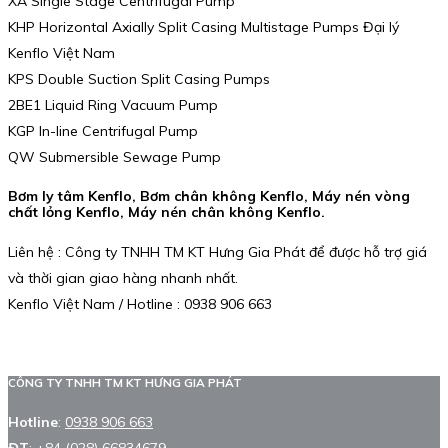
XA Single Stage Centrifugal Pump
KHP Horizontal Axially Split Casing Multistage Pumps Đại lý
Kenflo Việt Nam
KPS Double Suction Split Casing Pumps
2BE1 Liquid Ring Vacuum Pump
KGP In-line Centrifugal Pump
QW Submersible Sewage Pump
Bơm ly tâm Kenflo, Bơm chân không Kenflo, Máy nén vòng
chất lỏng Kenflo, Máy nén chân không Kenflo.
Liên hệ : Công ty TNHH TM KT Hưng Gia Phát để được hỗ trợ giá
và thời gian giao hàng nhanh nhất.
Kenflo Việt Nam / Hotline : 0938 906 663
CÔNG TY TNHH TM KT HƯNG GIA PHÁT
Hotline
:
0938 906 663
ĐT
:
+84 (028) 66834679