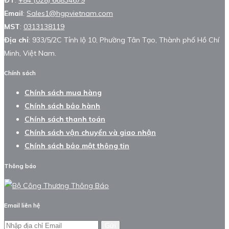
Email
:
Sales1@hgpvietnam.com
MST
:
0313138119
Địa chỉ
: 933/5/2C Tỉnh lộ 10, Phường Tân Tạo, Thành phố Hồ Chí
Minh, Việt Nam.
Chính sách
Chính sách mua hàng
Chính sách bảo hành
Chính sách thanh toán
Chính sách vận chuyển và giao nhận
Chính sách bảo mật thông tin
Thông báo
Email liên hệ
Gửi