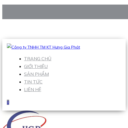
CÔNG TY TNHH TM KT HƯNG GIA PHÁT
Hotline
:
0938 906 663
Email
:
Sales1@hgpvietnam.com
TRANG CHỦ
GIỚI THIỆU
SẢN PHẨM
TIN TỨC
LIÊN HỆ
0