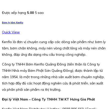
Được xếp hạng
5.00
5 sao
Bơm ly tâm Kenflo
Quick View
Kenflo là đơn vị chuyên cung cấp các dòng sản phẩm như: bơm ly
tâm, bơm chân không, máy nén vòng chất lỏng và máy nén chân
không, đáp ứng đa dạng nhu cầu trong công nghiệp.
Công ty TNHH Bơm Kenflo Quảng Đông (tiền thân là Công ty
TNHH Nhà máy Bơm Phật Sơn Quảng Đông), được thành lập từ
năm 1954, là một trong những nhà sản xuất bơm chuyên nghiệp,
tích hợp đầy đủ các hoạt động nghiên cứu & phát triển, sản xuất
và phân phối sản phẩm ra thị trường.
Đại lý Việt Nam – Công Ty TNHH TM KT Hưng Gia Phát
Kenflo Viet Nam Distributor / Hotline : 0938 906 663 / Email :