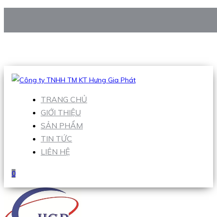
CÔNG TY TNHH TM KT HƯNG GIA PHÁT
Hotline
:
0938 906 663
Email
:
Sales1@hgpvietnam.com
TRANG CHỦ
GIỚI THIỆU
SẢN PHẨM
TIN TỨC
LIÊN HỆ
0