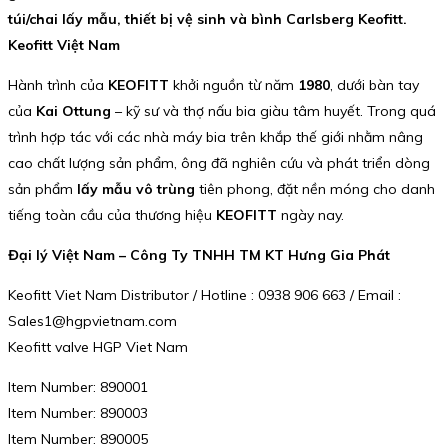
túi/chai lấy mẫu, thiết bị vệ sinh và bình Carlsberg Keofitt.
Keofitt Việt Nam
Hành trình của
KEOFITT
khởi nguồn từ năm
1980
, dưới bàn tay
của
Kai Ottung
– kỹ sư và thợ nấu bia giàu tâm huyết. Trong quá
trình hợp tác với các nhà máy bia trên khắp thế giới nhằm nâng
cao chất lượng sản phẩm, ông đã nghiên cứu và phát triển dòng
sản phẩm
lấy mẫu vô trùng
tiên phong, đặt nền móng cho danh
tiếng toàn cầu của thương hiệu
KEOFITT
ngày nay.
Đại lý Việt Nam – Công Ty TNHH TM KT Hưng Gia Phát
Keofitt Viet Nam Distributor / Hotline : 0938 906 663 / Email :
Sales1@hgpvietnam.com
Keofitt valve HGP Viet Nam
Item Number: 890001
Item Number: 890003
Item Number: 890005