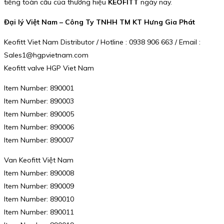
tiếng toàn cầu của thương hiệu
KEOFITT
ngày nay.
Đại lý Việt Nam – Công Ty TNHH TM KT Hưng Gia Phát
Keofitt Viet Nam Distributor / Hotline : 0938 906 663 / Email :
Sales1@hgpvietnam.com
Keofitt valve HGP Viet Nam
Item Number: 890001
Item Number: 890003
Item Number: 890005
Item Number: 890006
Item Number: 890007
Van Keofitt Việt Nam
Item Number: 890008
Item Number: 890009
Item Number: 890010
Item Number: 890011