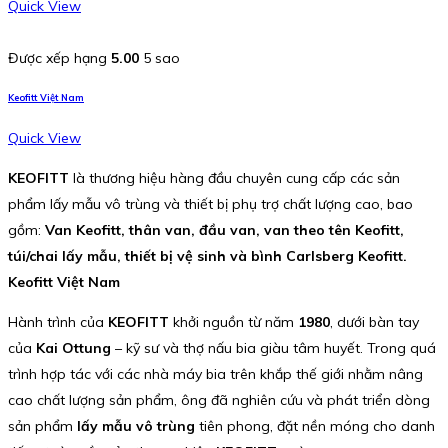
Quick View
Được xếp hạng
5.00
5 sao
Keofitt Việt Nam
Quick View
KEOFITT
là thương hiệu hàng đầu chuyên cung cấp các sản
phẩm lấy mẫu vô trùng và thiết bị phụ trợ chất lượng cao, bao
gồm:
Van Keofitt, thân van, đầu van, van theo tên Keofitt,
túi/chai lấy mẫu, thiết bị vệ sinh và bình Carlsberg Keofitt.
Keofitt Việt Nam
Hành trình của
KEOFITT
khởi nguồn từ năm
1980
, dưới bàn tay
của
Kai Ottung
– kỹ sư và thợ nấu bia giàu tâm huyết. Trong quá
trình hợp tác với các nhà máy bia trên khắp thế giới nhằm nâng
cao chất lượng sản phẩm, ông đã nghiên cứu và phát triển dòng
sản phẩm
lấy mẫu vô trùng
tiên phong, đặt nền móng cho danh