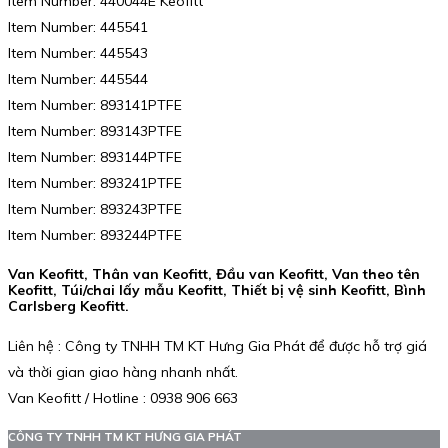
Item Number: 440044E Keofitt
Item Number: 445541
Item Number: 445543
Item Number: 445544
Item Number: 893141PTFE
Item Number: 893143PTFE
Item Number: 893144PTFE
Item Number: 893241PTFE
Item Number: 893243PTFE
Item Number: 893244PTFE
Van Keofitt, Thân van Keofitt, Đầu van Keofitt, Van theo tên
Keofitt, Túi/chai lấy mẫu Keofitt, Thiết bị vệ sinh Keofitt, Bình
Carlsberg Keofitt.
Liên hệ : Công ty TNHH TM KT Hưng Gia Phát để được hỗ trợ giá
và thời gian giao hàng nhanh nhất.
Van Keofitt / Hotline : 0938 906 663
CÔNG TY TNHH TM KT HƯNG GIA PHÁT