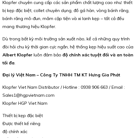
Klopfer chuyên cung cấp các sản phẩm chất lượng cao như: thiết
bị kẹp đặc biệt, collet chuyên dụng, đồ gá hàn, vòng bánh răng,
bánh răng mô-đun, mâm cặp tiện và xi lanh kẹp – tất cả đều
mang thương hiệu Klopfer.
Dù trong bất kỳ môi trường sản xuất nào, kể cả những quy trình
đòi hỏi chu kỳ thời gian cực ngắn, hệ thống kẹp hiệu suất cao của
Albert Klopfer
luôn đảm bảo
độ chính xác tuyệt đối và an toàn
tối đa
.
Đại lý Việt Nam – Công Ty TNHH TM KT Hưng Gia Phát
Klopfer Viet Nam Distributor / Hotline : 0938 906 663 / Email :
Sales1@hgpvietnam.com
Klopfer HGP Viet Nam
Thiết bị kẹp đặc biệt
Được thiết kế riêng
độ chính xác