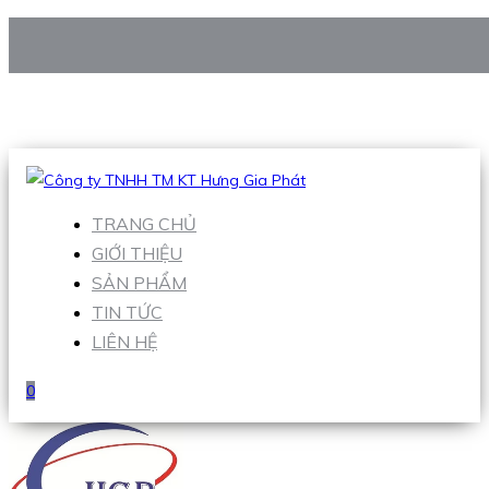
CÔNG TY TNHH TM KT HƯNG GIA PHÁT
Hotline
:
0938 906 663
Email
:
Sales1@hgpvietnam.com
TRANG CHỦ
GIỚI THIỆU
SẢN PHẨM
TIN TỨC
LIÊN HỆ
0