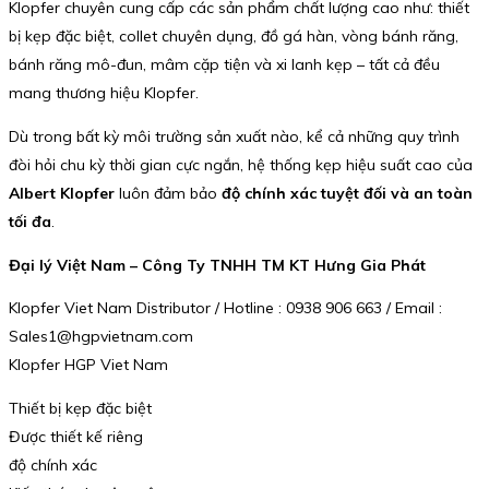
Klopfer chuyên cung cấp các sản phẩm chất lượng cao như: thiết
bị kẹp đặc biệt, collet chuyên dụng, đồ gá hàn, vòng bánh răng,
bánh răng mô-đun, mâm cặp tiện và xi lanh kẹp – tất cả đều
mang thương hiệu Klopfer.
Dù trong bất kỳ môi trường sản xuất nào, kể cả những quy trình
đòi hỏi chu kỳ thời gian cực ngắn, hệ thống kẹp hiệu suất cao của
Albert Klopfer
luôn đảm bảo
độ chính xác tuyệt đối và an toàn
tối đa
.
Đại lý Việt Nam – Công Ty TNHH TM KT Hưng Gia Phát
Klopfer Viet Nam Distributor / Hotline : 0938 906 663 / Email :
Sales1@hgpvietnam.com
Klopfer HGP Viet Nam
Thiết bị kẹp đặc biệt
Được thiết kế riêng
độ chính xác