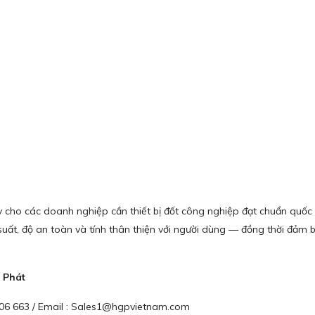
ậy cho các doanh nghiệp cần thiết bị đốt công nghiệp đạt chuẩn quố
uất, độ an toàn và tính thân thiện với người dùng — đồng thời đảm bảo
 Phát
 906 663 / Email : Sales1@hgpvietnam.com