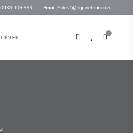
:
0938 906 663
Email
:
Sales1@hgpvietnam.com
0
LIÊN HỆ
M