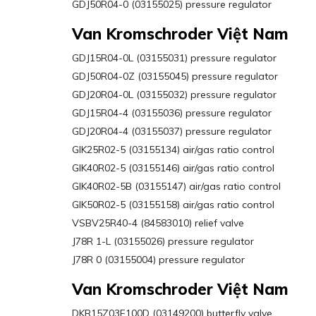
GDJ50R04-0 (03155025) pressure regulator
Van Kromschroder Việt Nam
GDJ15R04-0L (03155031) pressure regulator
GDJ50R04-0Z (03155045) pressure regulator
GDJ20R04-0L (03155032) pressure regulator
GDJ15R04-4 (03155036) pressure regulator
GDJ20R04-4 (03155037) pressure regulator
GIK25R02-5 (03155134) air/gas ratio control
GIK40R02-5 (03155146) air/gas ratio control
GIK40R02-5B (03155147) air/gas ratio control
GIK50R02-5 (03155158) air/gas ratio control
VSBV25R40-4 (84583010) relief valve
J78R 1-L (03155026) pressure regulator
J78R 0 (03155004) pressure regulator
Van Kromschroder Việt Nam
DKR15Z03F100D (03149200) butterfly valve