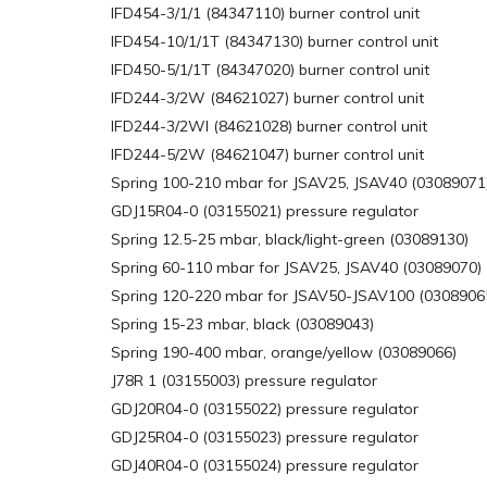
IFD454-3/1/1 (84347110) burner control unit
IFD454-10/1/1T (84347130) burner control unit
IFD450-5/1/1T (84347020) burner control unit
IFD244-3/2W (84621027) burner control unit
IFD244-3/2WI (84621028) burner control unit
IFD244-5/2W (84621047) burner control unit
Spring 100-210 mbar for JSAV25, JSAV40 (03089071
GDJ15R04-0 (03155021) pressure regulator
Spring 12.5-25 mbar, black/light-green (03089130)
Spring 60-110 mbar for JSAV25, JSAV40 (03089070)
Spring 120-220 mbar for JSAV50-JSAV100 (0308906
Spring 15-23 mbar, black (03089043)
Spring 190-400 mbar, orange/yellow (03089066)
J78R 1 (03155003) pressure regulator
GDJ20R04-0 (03155022) pressure regulator
GDJ25R04-0 (03155023) pressure regulator
GDJ40R04-0 (03155024) pressure regulator