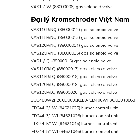
VAS1-/LW (88000006) gas solenoid valve
Đại lý Kromschroder Việt Nam
VAS110R/NQ (88000012) gas solenoid valve
VAS115R/NQ (88000013) gas solenoid valve
VAS120R/NQ (88000014) gas solenoid valve
VAS125R/NQ (88000015) gas solenoid valve
VAS1-/LQ (88000016) gas solenoid valve
VAS110R/LQ (88000017) gas solenoid valve
VAS115R/LQ (88000018) gas solenoid valve
VAS120R/LQ (88000019) gas solenoid valve
VAS125R/LQ (88000020) gas solenoid valve
BCU480W2P2C0D0000K1E0-/LM400WF3O0E0 (88683
IFD244-3/1W (84621025) burner control unit
IFD244-3/1WI (84621026) burner control unit
IFD244-5/1W (84621045) burner control unit
IFD244-5/1WI (84621046) burner control unit