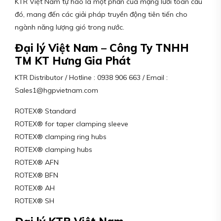
KTR Việt Nam tự hào là một phần của mạng lưới toàn cầu
đó, mang đến các giải pháp truyền động tiên tiến cho
ngành năng lượng gió trong nước.
Đại lý Việt Nam – Công Ty TNHH
TM KT Hưng Gia Phát
KTR Distributor / Hotline : 0938 906 663 / Email :
Sales1@hgpvietnam.com
ROTEX® Standard
ROTEX® for taper clamping sleeve
ROTEX® clamping ring hubs
ROTEX® clamping hubs
ROTEX® AFN
ROTEX® BFN
ROTEX® AH
ROTEX® SH