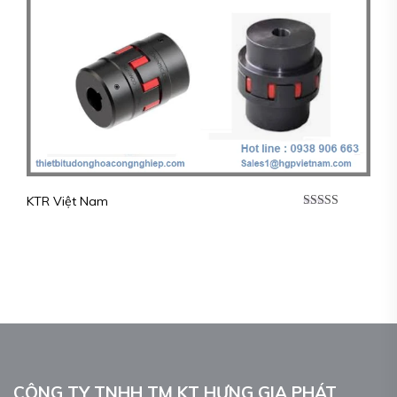
KTR Việt Nam
Được xếp
hạng
5.00
5
sao
CÔNG TY TNHH TM KT HƯNG GIA PHÁT