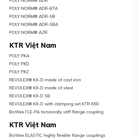
POLY-NORM® ADR
POLY-NORM® ADR-BTA
POLY-NORM® ADR-SB
POLY-NORM® ADR-SBA
POLY-NORM® AZR
KTR Việt Nam
POLY PKA
POLY PKD
POLY PKZ
REVOLEX® KX-D made of cast iron
REVOLEX® KX-D made of steel
REVOLEX® KX-D SB
REVOLEX® KX-D with clamping set KTR 650
BoWex FLE-PA torsionally stiff flange coupling
KTR Việt Nam
BoWex ELASTIC highly flexible flange couplings