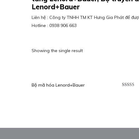
Lenord+Bauer
Liên hệ : Công ty TNHH TM KT Hưng Gia Phát để được
Hotline : 0938 906 663
Showing the single result
Bộ mã hóa Lenord+Bauer
Được xế
hạng
5.0
sao