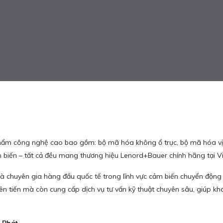
m công nghệ cao bao gồm: bộ mã hóa không ổ trục, bộ mã hóa vị trí
cảm biến – tất cả đều mang thương hiệu Lenord+Bauer chính hãng tại V
là chuyên gia hàng đầu quốc tế trong lĩnh vực cảm biến chuyển động
iên tiến mà còn cung cấp dịch vụ tư vấn kỹ thuật chuyên sâu, giúp kh