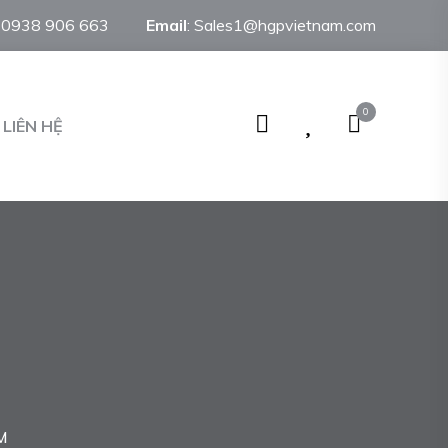
:
0938 906 663
Email
:
Sales1@hgpvietnam.com
0
LIÊN HỆ
M