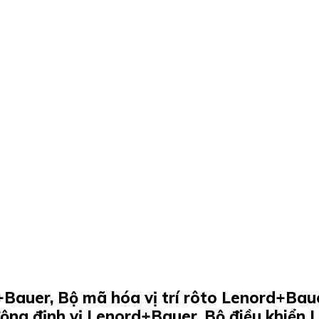
Bauer, Bộ mã hóa vị trí rôto Lenord+Baue
ộng định vị Lenord+Bauer, Bộ điều khiển