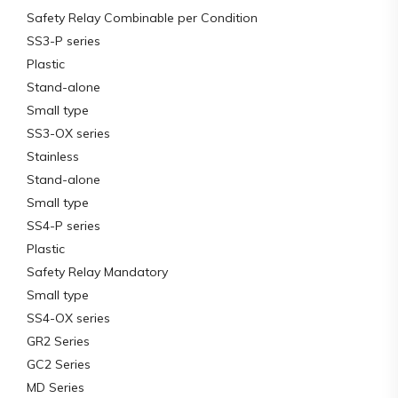
Safety Relay Combinable per Condition
SS3-P series
Plastic
Stand-alone
Small type
SS3-OX series
Stainless
Stand-alone
Small type
SS4-P series
Plastic
Safety Relay Mandatory
Small type
SS4-OX series
GR2 Series
GC2 Series
MD Series