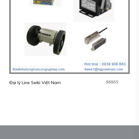
Đại lý Line Seiki Việt Nam
Được xếp
hạng
5.00
5
sao