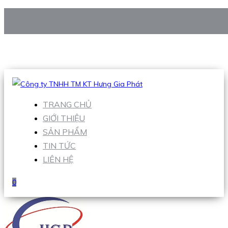
CÔNG TY TNHH TM KT HƯNG GIA PHÁT
Hotline
:
0938 906 663
Email
:
Sales1@hgpvietnam.com
TRANG CHỦ
GIỚI THIỆU
SẢN PHẨM
TIN TỨC
LIÊN HỆ
0