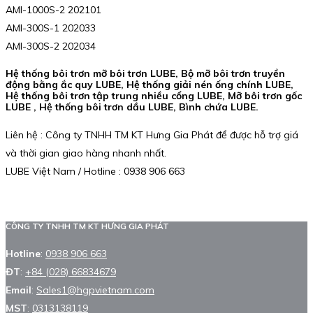
AMI-1000S-2 202101
AMI-300S-1 202033
AMI-300S-2 202034
Hệ thống bôi trơn mỡ bôi trơn LUBE, Bộ mỡ bôi trơn truyền
động bằng ắc quy LUBE, Hệ thống giải nén ống chính LUBE,
Hệ thống bôi trơn tập trung nhiều cổng LUBE, Mỡ bôi trơn gốc
LUBE , Hệ thống bôi trơn dầu LUBE, Bình chứa LUBE.
Liên hệ : Công ty TNHH TM KT Hưng Gia Phát để được hỗ trợ giá
và thời gian giao hàng nhanh nhất.
LUBE Việt Nam / Hotline : 0938 906 663
CÔNG TY TNHH TM KT HƯNG GIA PHÁT
Hotline
:
0938 906 663
ĐT
:
+84 (028) 66834679
Email
:
Sales1@hgpvietnam.com
MST
:
0313138119