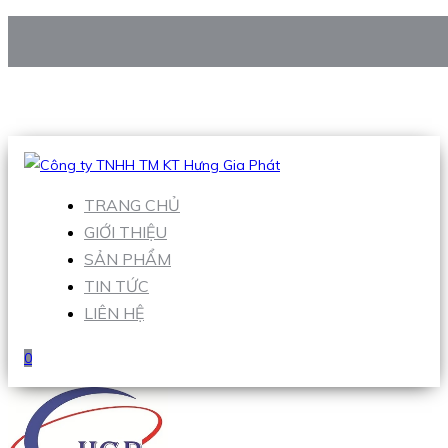
CÔNG TY TNHH TM KT HƯNG GIA PHÁT
Hotline
:
0938 906 663
Email
:
Sales1@hgpvietnam.com
TRANG CHỦ
GIỚI THIỆU
SẢN PHẨM
TIN TỨC
LIÊN HỆ
0