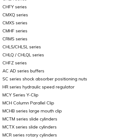
CHFY series
CMXQ series
CMXS series
CMHF series
CRMS series
CHLS/CHLSL series
CHLQ / CHLQL series
CHFZ series
AC AD series buffers
SC series shock absorber positioning nuts
HR series hydraulic speed regulator
MCY Series Y-Clip
MCH Column Parallel Clip
MCHB series large mouth clip
MCTM series slide cylinders
MCTX series slide cylinders
MCR series rotary cylinders