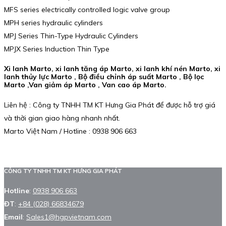
MFS series electrically controlled logic valve group
MPH series hydraulic cylinders
MPJ Series Thin-Type Hydraulic Cylinders
MPJX Series Induction Thin Type
Xi lanh Marto, xi lanh tăng áp Marto, xi lanh khí nén Marto, xi
lanh thủy lực Marto , Bộ điều chỉnh áp suất Marto , Bộ lọc
Marto ,Van giảm áp Marto , Van cao áp Marto.
Liên hệ : Công ty TNHH TM KT Hưng Gia Phát để được hỗ trợ giá
và thời gian giao hàng nhanh nhất.
Marto Việt Nam / Hotline : 0938 906 663
CÔNG TY TNHH TM KT HƯNG GIA PHÁT
Hotline
:
0938 906 663
ĐT
:
+84 (028) 66834679
Email
:
Sales1@hgpvietnam.com