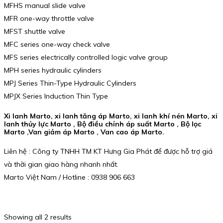
MFHS manual slide valve
MFR one-way throttle valve
MFST shuttle valve
MFC series one-way check valve
MFS series electrically controlled logic valve group
MPH series hydraulic cylinders
MPJ Series Thin-Type Hydraulic Cylinders
MPJX Series Induction Thin Type
Xi lanh Marto, xi lanh tăng áp Marto, xi lanh khí nén Marto, xi
lanh thủy lực Marto , Bộ điều chỉnh áp suất Marto , Bộ lọc
Marto ,Van giảm áp Marto , Van cao áp Marto.
Liên hệ : Công ty TNHH TM KT Hưng Gia Phát để được hỗ trợ giá
và thời gian giao hàng nhanh nhất.
Marto Việt Nam / Hotline : 0938 906 663
Showing all 2 results