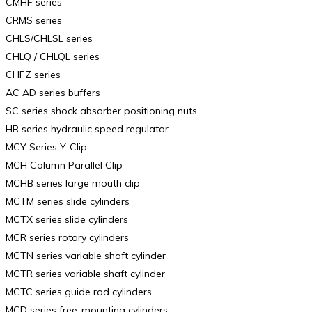
CMHF series
CRMS series
CHLS/CHLSL series
CHLQ / CHLQL series
CHFZ series
AC AD series buffers
SC series shock absorber positioning nuts
HR series hydraulic speed regulator
MCY Series Y-Clip
MCH Column Parallel Clip
MCHB series large mouth clip
MCTM series slide cylinders
MCTX series slide cylinders
MCR series rotary cylinders
MCTN series variable shaft cylinder
MCTR series variable shaft cylinder
MCTC series guide rod cylinders
MCD series free-mounting cylinders