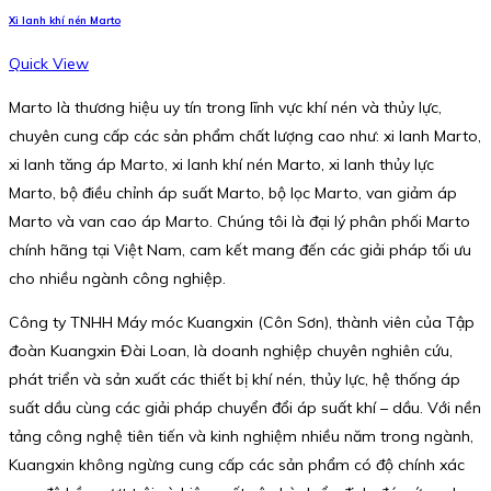
Xi lanh khí nén Marto
Quick View
Marto là thương hiệu uy tín trong lĩnh vực khí nén và thủy lực,
chuyên cung cấp các sản phẩm chất lượng cao như: xi lanh Marto,
xi lanh tăng áp Marto, xi lanh khí nén Marto, xi lanh thủy lực
Marto, bộ điều chỉnh áp suất Marto, bộ lọc Marto, van giảm áp
Marto và van cao áp Marto. Chúng tôi là đại lý phân phối Marto
chính hãng tại Việt Nam, cam kết mang đến các giải pháp tối ưu
cho nhiều ngành công nghiệp.
Công ty TNHH Máy móc Kuangxin (Côn Sơn), thành viên của Tập
đoàn Kuangxin Đài Loan, là doanh nghiệp chuyên nghiên cứu,
phát triển và sản xuất các thiết bị khí nén, thủy lực, hệ thống áp
suất dầu cùng các giải pháp chuyển đổi áp suất khí – dầu. Với nền
tảng công nghệ tiên tiến và kinh nghiệm nhiều năm trong ngành,
Kuangxin không ngừng cung cấp các sản phẩm có độ chính xác