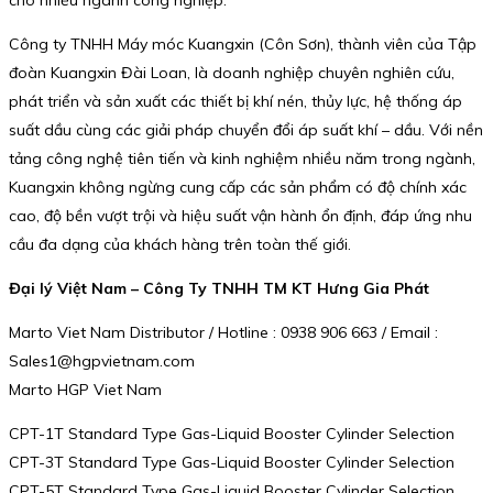
cho nhiều ngành công nghiệp.
Công ty TNHH Máy móc Kuangxin (Côn Sơn), thành viên của Tập
đoàn Kuangxin Đài Loan, là doanh nghiệp chuyên nghiên cứu,
phát triển và sản xuất các thiết bị khí nén, thủy lực, hệ thống áp
suất dầu cùng các giải pháp chuyển đổi áp suất khí – dầu. Với nền
tảng công nghệ tiên tiến và kinh nghiệm nhiều năm trong ngành,
Kuangxin không ngừng cung cấp các sản phẩm có độ chính xác
cao, độ bền vượt trội và hiệu suất vận hành ổn định, đáp ứng nhu
cầu đa dạng của khách hàng trên toàn thế giới.
Đại lý Việt Nam – Công Ty TNHH TM KT Hưng Gia Phát
Marto Viet Nam Distributor / Hotline : 0938 906 663 / Email :
Sales1@hgpvietnam.com
Marto HGP Viet Nam
CPT-1T Standard Type Gas-Liquid Booster Cylinder Selection
CPT-3T Standard Type Gas-Liquid Booster Cylinder Selection
CPT-5T Standard Type Gas-Liquid Booster Cylinder Selection