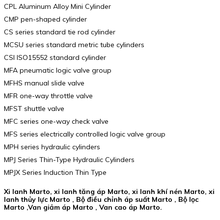
CPL Aluminum Alloy Mini Cylinder
CMP pen-shaped cylinder
CS series standard tie rod cylinder
MCSU series standard metric tube cylinders
CSI ISO15552 standard cylinder
MFA pneumatic logic valve group
MFHS manual slide valve
MFR one-way throttle valve
MFST shuttle valve
MFC series one-way check valve
MFS series electrically controlled logic valve group
MPH series hydraulic cylinders
MPJ Series Thin-Type Hydraulic Cylinders
MPJX Series Induction Thin Type
Xi lanh Marto, xi lanh tăng áp Marto, xi lanh khí nén Marto, xi
lanh thủy lực Marto , Bộ điều chỉnh áp suất Marto , Bộ lọc
Marto ,Van giảm áp Marto , Van cao áp Marto.