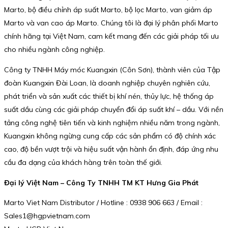
Marto, bộ điều chỉnh áp suất Marto, bộ lọc Marto, van giảm áp
Marto và van cao áp Marto. Chúng tôi là đại lý phân phối Marto
chính hãng tại Việt Nam, cam kết mang đến các giải pháp tối ưu
cho nhiều ngành công nghiệp.
Công ty TNHH Máy móc Kuangxin (Côn Sơn), thành viên của Tập
đoàn Kuangxin Đài Loan, là doanh nghiệp chuyên nghiên cứu,
phát triển và sản xuất các thiết bị khí nén, thủy lực, hệ thống áp
suất dầu cùng các giải pháp chuyển đổi áp suất khí – dầu. Với nền
tảng công nghệ tiên tiến và kinh nghiệm nhiều năm trong ngành,
Kuangxin không ngừng cung cấp các sản phẩm có độ chính xác
cao, độ bền vượt trội và hiệu suất vận hành ổn định, đáp ứng nhu
cầu đa dạng của khách hàng trên toàn thế giới.
Đại lý Việt Nam – Công Ty TNHH TM KT Hưng Gia Phát
Marto Viet Nam Distributor / Hotline : 0938 906 663 / Email :
Sales1@hgpvietnam.com