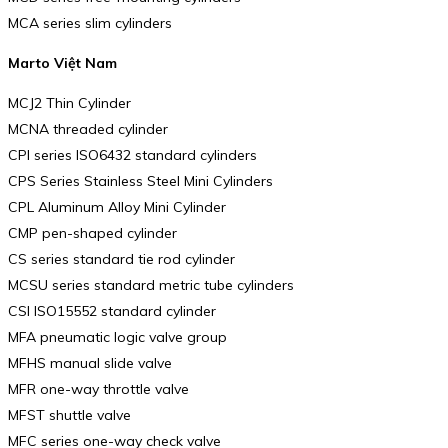
MCA series slim cylinders
Marto Việt Nam
MCJ2 Thin Cylinder
MCNA threaded cylinder
CPI series ISO6432 standard cylinders
CPS Series Stainless Steel Mini Cylinders
CPL Aluminum Alloy Mini Cylinder
CMP pen-shaped cylinder
CS series standard tie rod cylinder
MCSU series standard metric tube cylinders
CSI ISO15552 standard cylinder
MFA pneumatic logic valve group
MFHS manual slide valve
MFR one-way throttle valve
MFST shuttle valve
MFC series one-way check valve