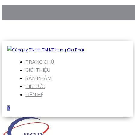
CÔNG TY TNHH TM KT HƯNG GIA PHÁT
Hotline
:
0938 906 663
Email
:
Sales1@hgpvietnam.com
TRANG CHỦ
GIỚI THIỆU
SẢN PHẨM
TIN TỨC
LIÊN HỆ
0