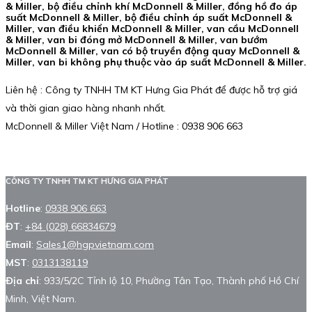
& Miller, bộ điều chỉnh khí McDonnell & Miller, đồng hồ đo áp
suất McDonnell & Miller, bộ điều chỉnh áp suất McDonnell &
Miller, van điều khiển McDonnell & Miller, van cầu McDonnell
& Miller, van bi đóng mở McDonnell & Miller, van bướm
McDonnell & Miller, van có bộ truyền động quay McDonnell &
Miller, van bi không phụ thuộc vào áp suất McDonnell & Miller.
Liên hệ : Công ty TNHH TM KT Hưng Gia Phát để được hỗ trợ giá
và thời gian giao hàng nhanh nhất.
McDonnell & Miller Việt Nam / Hotline : 0938 906 663
CÔNG TY TNHH TM KT HƯNG GIA PHÁT
Hotline
:
0938 906 663
ĐT
:
+84 (028) 66834679
Email
:
Sales1@hgpvietnam.com
MST
:
0313138119
Địa chỉ
: 933/5/2C Tỉnh lộ 10, Phường Tân Tạo, Thành phố Hồ Chí
Minh, Việt Nam.