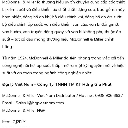
McDonnell & Miller là thương hiệu uy tín chuyên cung cấp các thiết
bị kiểm soát và điều khiển lưu chất chất lượng cao, bao gồm: máy
bơm nhiệt, đồng hồ đo khí, bộ điều chỉnh khí, đồng hồ đo áp suất,
bộ điều chỉnh áp suất, van điều khiển, van cầu, van bi đóng/mở,
van bướm, van truyền động quay, và van bi không phụ thuộc áp
suất – tất cả đều mang thương hiệu McDonnell & Miller chính
hãng.
Từ năm 1924, McDonnell & Miller đã tiên phong trong việc cải tiến
công nghệ nồi hơi áp suất thấp, mở ra một kỷ nguyên mới về hiệu
suất và an toàn trong ngành công nghiệp nhiệt.
Đại lý Việt Nam – Công Ty TNHH TM KT Hưng Gia Phát
McDonnell & Miller Viet Nam Distributor / Hotline : 0938 906 663 /
Email : Sales1@hgpvietnam.com
McDonnell & Miller HGP
Item: CJ2FLY