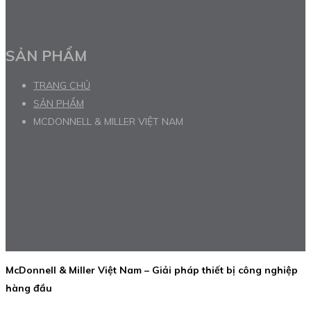
SẢN PHẨM
TRANG CHỦ
SẢN PHẨM
MCDONNELL & MILLER VIỆT NAM
McDonnell & Miller Việt Nam – Giải pháp thiết bị công nghiệp
hàng đầu