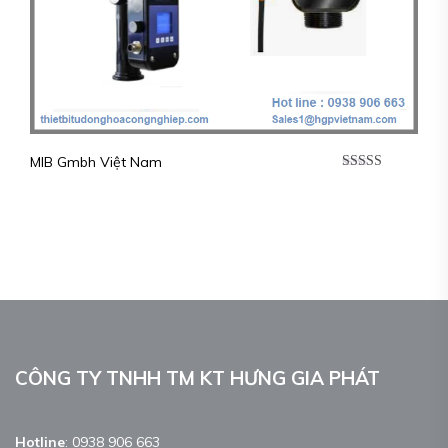
MIB Gmbh Việt Nam
Được xếp
hạng
5.00
5
sao
CÔNG TY TNHH TM KT HƯNG GIA PHÁT
Hotline
:
0938 906 663