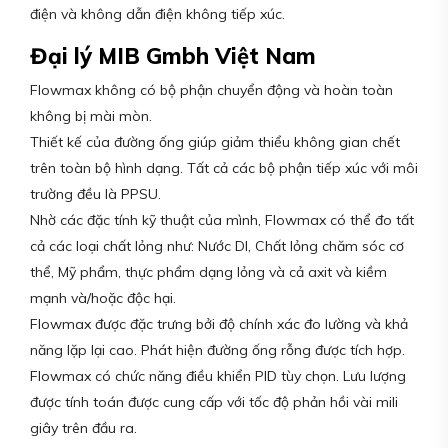
điện và không dẫn điện không tiếp xúc.
Đại lý MIB Gmbh Việt Nam
Flowmax không có bộ phận chuyển động và hoàn toàn
không bị mài mòn.
Thiết kế của đường ống giúp giảm thiểu không gian chết
trên toàn bộ hình dạng. Tất cả các bộ phận tiếp xúc với môi
trường đều là PPSU.
Nhờ các đặc tính kỹ thuật của mình, Flowmax có thể đo tất
cả các loại chất lỏng như: Nước DI, Chất lỏng chăm sóc cơ
thể, Mỹ phẩm, thực phẩm dạng lỏng và cả axit và kiềm
mạnh và/hoặc độc hại.
Flowmax được đặc trưng bởi độ chính xác đo lường và khả
năng lặp lại cao. Phát hiện đường ống rỗng được tích hợp.
Flowmax có chức năng điều khiển PID tùy chọn. Lưu lượng
được tính toán được cung cấp với tốc độ phản hồi vài mili
giây trên đầu ra.