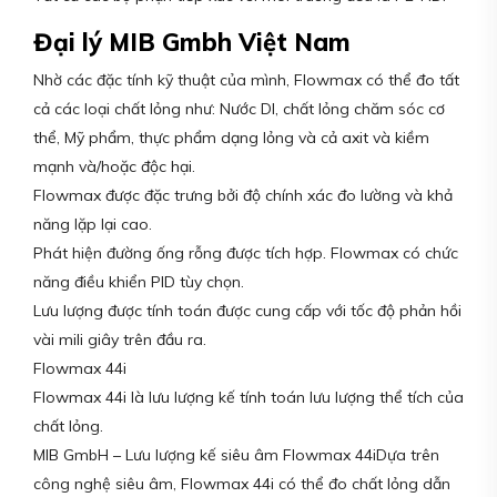
Đại lý MIB Gmbh Việt Nam
Nhờ các đặc tính kỹ thuật của mình, Flowmax có thể đo tất
cả các loại chất lỏng như: Nước DI, chất lỏng chăm sóc cơ
thể, Mỹ phẩm, thực phẩm dạng lỏng và cả axit và kiềm
mạnh và/hoặc độc hại.
Flowmax được đặc trưng bởi độ chính xác đo lường và khả
năng lặp lại cao.
Phát hiện đường ống rỗng được tích hợp. Flowmax có chức
năng điều khiển PID tùy chọn.
Lưu lượng được tính toán được cung cấp với tốc độ phản hồi
vài mili giây trên đầu ra.
Flowmax 44i
Flowmax 44i là lưu lượng kế tính toán lưu lượng thể tích của
chất lỏng.
MIB GmbH – Lưu lượng kế siêu âm Flowmax 44iDựa trên
công nghệ siêu âm, Flowmax 44i có thể đo chất lỏng dẫn