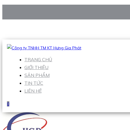
CÔNG TY TNHH TM KT HƯNG GIA PHÁT
Hotline
:
0938 906 663
Email
:
Sales1@hgpvietnam.com
TRANG CHỦ
GIỚI THIỆU
SẢN PHẨM
TIN TỨC
LIÊN HỆ
0