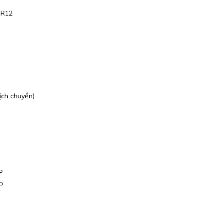
TR12
ịch chuyển)
P
EP