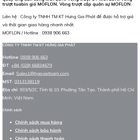
trượt tuabin gió MOFLON, Vòng trượt cấp quân sự MOFLON.
Liên hệ : Công ty TNHH TM KT Hưng Gia Phát để được hỗ trợ giá
và thời gian giao hàng nhanh nhất.
MOFLON / Hotline : 0938 906 663
CÔNG TY TNHH TM KT HƯNG GIA PHÁT
Hotline
:
0938 906 663
ĐT
:
+84 (028) 66834679
Email
:
Sales1@hgpvietnam.com
MST
:
0313138119
Địa chỉ
: 933/5/2C Tỉnh lộ 10, Phường Tân Tạo, Thành phố Hồ Chí
Minh, Việt Nam.
Chính sách
Chính sách mua hàng
Chính sách bảo hành
Chính sách thanh toán