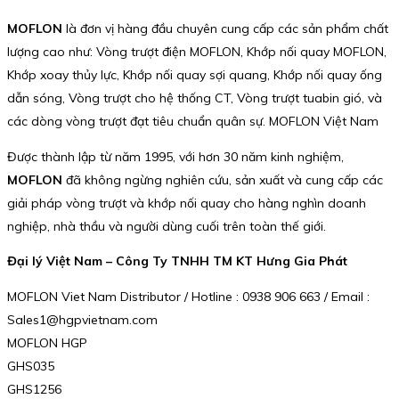
MOFLON
là đơn vị hàng đầu chuyên cung cấp các sản phẩm chất
lượng cao như: Vòng trượt điện MOFLON, Khớp nối quay MOFLON,
Khớp xoay thủy lực, Khớp nối quay sợi quang, Khớp nối quay ống
dẫn sóng, Vòng trượt cho hệ thống CT, Vòng trượt tuabin gió, và
các dòng vòng trượt đạt tiêu chuẩn quân sự. MOFLON Việt Nam
Được thành lập từ năm 1995, với hơn 30 năm kinh nghiệm,
MOFLON
đã không ngừng nghiên cứu, sản xuất và cung cấp các
giải pháp vòng trượt và khớp nối quay cho hàng nghìn doanh
nghiệp, nhà thầu và người dùng cuối trên toàn thế giới.
Đại lý Việt Nam – Công Ty TNHH TM KT Hưng Gia Phát
MOFLON Viet Nam Distributor / Hotline : 0938 906 663 / Email :
Sales1@hgpvietnam.com
MOFLON HGP
GHS035
GHS1256