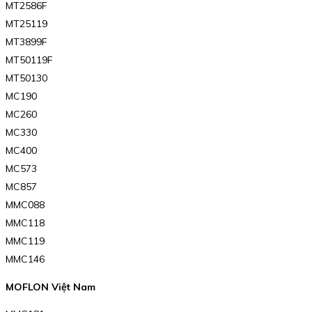
MT2586F
MT25119
MT3899F
MT50119F
MT50130
MC190
MC260
MC330
MC400
MC573
MC857
MMC088
MMC118
MMC119
MMC146
MOFLON Việt Nam