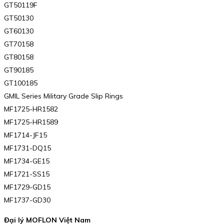
GT50119F
GT50130
GT60130
GT70158
GT80158
GT90185
GT100185
GMIL Series Military Grade Slip Rings
MF1725-HR1582
MF1725-HR1589
MF1714-JF15
MF1731-DQ15
MF1734-GE15
MF1721-SS15
MF1729-GD15
MF1737-GD30
Đại lý MOFLON Việt Nam