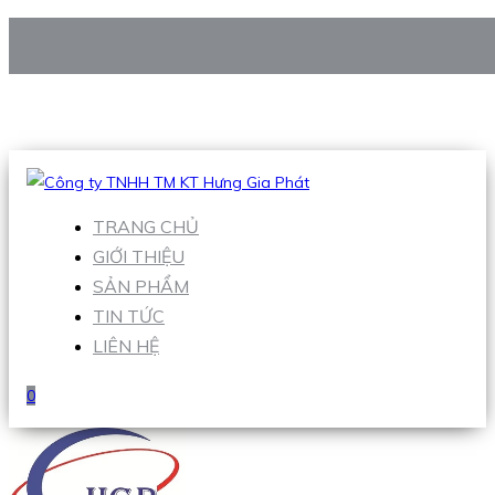
CÔNG TY TNHH TM KT HƯNG GIA PHÁT
Hotline
:
0938 906 663
Email
:
Sales1@hgpvietnam.com
TRANG CHỦ
GIỚI THIỆU
SẢN PHẨM
TIN TỨC
LIÊN HỆ
0