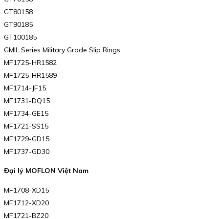
GT80158
GT90185
GT100185
GMIL Series Military Grade Slip Rings
MF1725-HR1582
MF1725-HR1589
MF1714-JF15
MF1731-DQ15
MF1734-GE15
MF1721-SS15
MF1729-GD15
MF1737-GD30
Đại lý MOFLON Việt Nam
MF1708-XD15
MF1712-XD20
MF1721-BZ20