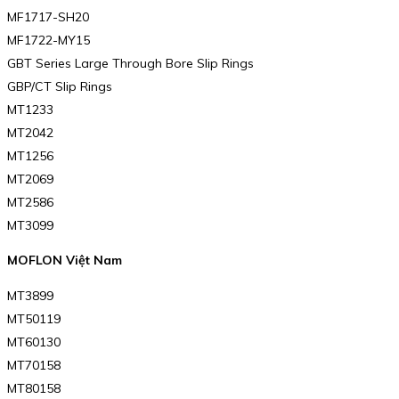
MF1717-SH20
MF1722-MY15
GBT Series Large Through Bore Slip Rings
GBP/CT Slip Rings
MT1233
MT2042
MT1256
MT2069
MT2586
MT3099
MOFLON Việt Nam
MT3899
MT50119
MT60130
MT70158
MT80158