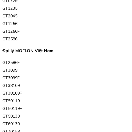
GT0729
GT1235
GT2045
GT1256
GT1256F
GT2586
Đại lý MOFLON Việt Nam
GT2586F
GT3099
GT3099F
GT38109
GT38109F
GT50119
GT50119F
GT50130
GT60130
GT70158