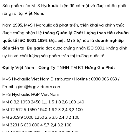
Sản phẩm của M+S Hydraulic hiện đã có mặt và được phân phối
rộng rãi tại
Việt Nam
.
Năm
1995
, M+S Hydraulic đã phát triển, triển khai và chính thức
được chứng nhận
Hệ thống Quản lý Chất lượng theo tiêu chuẩn
quốc tế ISO 9001:1994
. Đặc biệt, M+S tự hào là
doanh nghiệp
đầu tiên tại Bulgaria
đạt được chứng nhận ISO 9001, khẳng định
uy tín và chất lượng sản phẩm trên thị trường quốc tế.
Đại lý Việt Nam – Công Ty TNHH TM KT Hưng Gia Phát
M+S Hydraulic Viet Nam Distributor / Hotline : 0938 906 663 /
Email : giau@hgpvietnam.com
M+S Hydraulic HGP Viet Nam
MM 8 8,2 1950 2450 1,1 1,5 1,8 2,6 100 140
MM 12,512,5 1550 1940 1,6 2,3 2,4 3,2 100
MM 2019,9 1000 1250 2,5 3,5 2,4 3,2 100
MM 3231,6 630 800 4 5,7 2,4 3,2 100