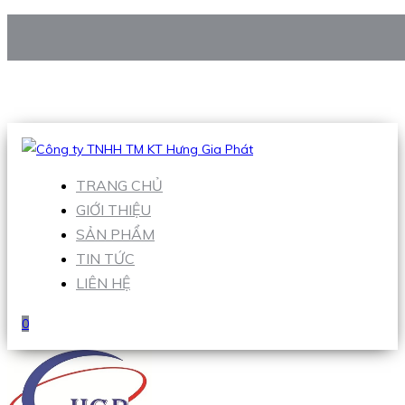
CÔNG TY TNHH TM KT HƯNG GIA PHÁT
Hotline
:
0938 906 663
Email
:
Sales1@hgpvietnam.com
TRANG CHỦ
GIỚI THIỆU
SẢN PHẨM
TIN TỨC
LIÊN HỆ
0