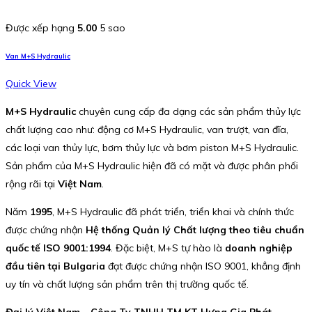
Được xếp hạng
5.00
5 sao
Van M+S Hydraulic
Quick View
M+S Hydraulic
chuyên cung cấp đa dạng các sản phẩm thủy lực
chất lượng cao như: động cơ M+S Hydraulic, van trượt, van đĩa,
các loại van thủy lực, bơm thủy lực và bơm piston M+S Hydraulic.
Sản phẩm của M+S Hydraulic hiện đã có mặt và được phân phối
rộng rãi tại
Việt Nam
.
Năm
1995
, M+S Hydraulic đã phát triển, triển khai và chính thức
được chứng nhận
Hệ thống Quản lý Chất lượng theo tiêu chuẩn
quốc tế ISO 9001:1994
. Đặc biệt, M+S tự hào là
doanh nghiệp
đầu tiên tại Bulgaria
đạt được chứng nhận ISO 9001, khẳng định
uy tín và chất lượng sản phẩm trên thị trường quốc tế.