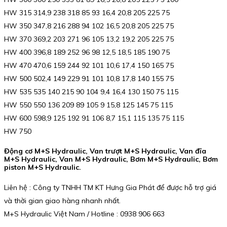
HW 315 314,9 238 318 85 93 16,4 20,8 205 225 75
HW 350 347,8 216 288 94 102 16,5 20,8 205 225 75
HW 370 369,2 203 271 96 105 13,2 19,2 205 225 75
HW 400 396,8 189 252 96 98 12,5 18,5 185 190 75
HW 470 470,6 159 244 92 101 10,6 17,4 150 165 75
HW 500 502,4 149 229 91 101 10,8 17,8 140 155 75
HW 535 535 140 215 90 104 9,4 16,4 130 150 75 115
HW 550 550 136 209 89 105 9 15,8 125 145 75 115
HW 600 598,9 125 192 91 106 8,7 15,1 115 135 75 115
HW 750
Động cơ M+S Hydraulic, Van trượt M+S Hydraulic, Van đĩa
M+S Hydraulic, Van M+S Hydraulic, Bơm M+S Hydraulic, Bơm
piston M+S Hydraulic.
Liên hệ : Công ty TNHH TM KT Hưng Gia Phát để được hỗ trợ giá
và thời gian giao hàng nhanh nhất.
M+S Hydraulic Việt Nam / Hotline : 0938 906 663