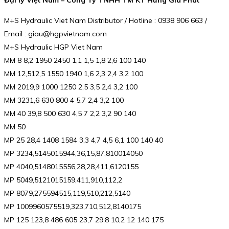
Đại lý Việt Nam – Công Ty TNHH TM KT Hưng Gia Phát
M+S Hydraulic Viet Nam Distributor / Hotline : 0938 906 663 /
Email : giau@hgpvietnam.com
M+S Hydraulic HGP Viet Nam
MM 8 8,2 1950 2450 1,1 1,5 1,8 2,6 100 140
MM 12,512,5 1550 1940 1,6 2,3 2,4 3,2 100
MM 2019,9 1000 1250 2,5 3,5 2,4 3,2 100
MM 3231,6 630 800 4 5,7 2,4 3,2 100
MM 40 39,8 500 630 4,5 7 2,2 3,2 90 140
MM 50
MP 25 28,4 1408 1584 3,3 4,7 4,5 6,1 100 140 40
MP 3234,5145015944,36,15,87,810014050
MP 4040,5148015556,28,28,411,6120155
MP 5049,5121015159,411,910,112,2
MP 8079,275594515,119,510,212,5140
MP 1009960575519,323,710,512,8140175
MP 125 123,8 486 605 23,7 29,8 10,2 12 140 175