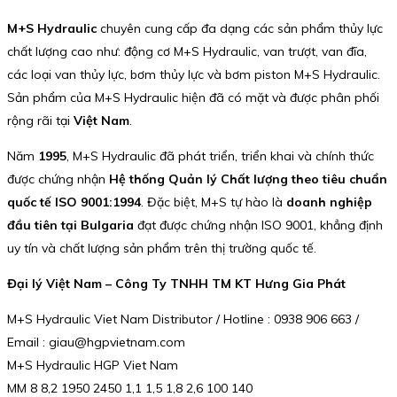
M+S Hydraulic
chuyên cung cấp đa dạng các sản phẩm thủy lực
chất lượng cao như: động cơ M+S Hydraulic, van trượt, van đĩa,
các loại van thủy lực, bơm thủy lực và bơm piston M+S Hydraulic.
Sản phẩm của M+S Hydraulic hiện đã có mặt và được phân phối
rộng rãi tại
Việt Nam
.
Năm
1995
, M+S Hydraulic đã phát triển, triển khai và chính thức
được chứng nhận
Hệ thống Quản lý Chất lượng theo tiêu chuẩn
quốc tế ISO 9001:1994
. Đặc biệt, M+S tự hào là
doanh nghiệp
đầu tiên tại Bulgaria
đạt được chứng nhận ISO 9001, khẳng định
uy tín và chất lượng sản phẩm trên thị trường quốc tế.
Đại lý Việt Nam – Công Ty TNHH TM KT Hưng Gia Phát
M+S Hydraulic Viet Nam Distributor / Hotline : 0938 906 663 /
Email : giau@hgpvietnam.com
M+S Hydraulic HGP Viet Nam
MM 8 8,2 1950 2450 1,1 1,5 1,8 2,6 100 140