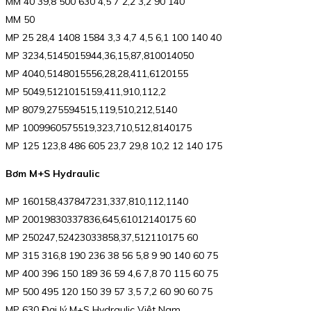
MM 40 39,8 500 630 4,5 7 2,2 3,2 90 140
MM 50
MP 25 28,4 1408 1584 3,3 4,7 4,5 6,1 100 140 40
MP 3234,5145015944,36,15,87,810014050
MP 4040,5148015556,28,28,411,6120155
MP 5049,5121015159,411,910,112,2
MP 8079,275594515,119,510,212,5140
MP 1009960575519,323,710,512,8140175
MP 125 123,8 486 605 23,7 29,8 10,2 12 140 175
Bơm M+S Hydraulic
MP 160158,437847231,337,810,112,1140
MP 20019830337836,645,61012140175 60
MP 250247,52423033858,37,512110175 60
MP 315 316,8 190 236 38 56 5,8 9 90 140 60 75
MP 400 396 150 189 36 59 4,6 7,8 70 115 60 75
MP 500 495 120 150 39 57 3,5 7,2 60 90 60 75
MP 630 Đại lý M+S Hydraulic Việt Nam