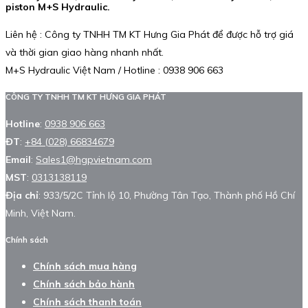
piston M+S Hydraulic.
Liên hệ : Công ty TNHH TM KT Hưng Gia Phát để được hỗ trợ giá
và thời gian giao hàng nhanh nhất.
M+S Hydraulic Việt Nam / Hotline : 0938 906 663
CÔNG TY TNHH TM KT HƯNG GIA PHÁT
Hotline
:
0938 906 663
ĐT
:
+84 (028) 66834679
Email
:
Sales1@hgpvietnam.com
MST
:
0313138119
Địa chỉ
: 933/5/2C Tỉnh lộ 10, Phường Tân Tạo, Thành phố Hồ Chí
Minh, Việt Nam.
Chính sách
Chính sách mua hàng
Chính sách bảo hành
Chính sách thanh toán