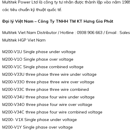
Multitek Power Ltd là công ty tư nhân được thành lập vào năm 1989,
các tiêu chuẩn kỹ thuật quốc tế.
Đại lý Việt Nam – Công Ty TNHH TM KT Hưng Gia Phát
Multitek Viet Nam Distributor / Hotline : 0938 906 663 / Email : S
Multitek HGP Viet Nam
M200-V1U Single phase under voltage
M200-V1O Single phase over voltage
M200-V1C Single phase combined voltage
M200-V33U three phase three wire under voltage
M200-V33O three phase three wire over voltage
M200-V33C three phase three wire combined
M200-V34U three phase four wire under voltage
M200-V34O three phase four wire over voltage
M200-V34C three phase four wire combined voltage
M200- V1X Single phase under voltage
M200-V1Y Single phase over voltage