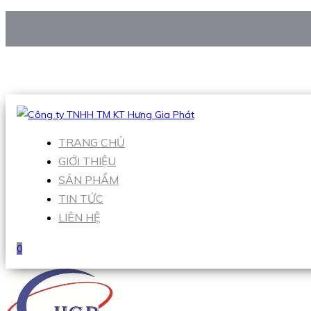
CÔNG TY TNHH TM KT HƯNG GIA PHÁT
Hotline
:
0938 906 663
Email
:
Sales1@hgpvietnam.com
TRANG CHỦ
GIỚI THIỆU
SẢN PHẨM
TIN TỨC
LIÊN HỆ
0