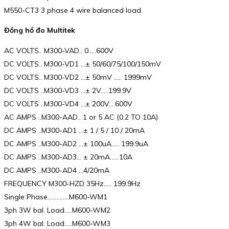
M550-CT3 3 phase 4 wire balanced load
Đồng hồ đo Multitek
AC VOLTS.. M300-VAD.. 0…..600V
DC VOLTS.. M300-VD1 …± 50/60/75/100/150mV
DC VOLTS.. M300-VD2 …± 50mV ….. 1999mV
DC VOLTS ..M300-VD3 …± 2V…..199.9V
DC VOLTS ..M300-VD4 …± 200V….600V
AC AMPS ..M300-AAD.. 1 or 5 AC (0.2 TO 10A)
DC AMPS ..M300-AD1 …± 1 / 5 / 10 / 20mA
DC AMPS ..M300-AD2 …± 100uA….. 199.9uA
DC AMPS ..M300-AD3… ± 20mA……10A
DC AMPS ..M300-AD4 …4/20mA
FREQUENCY M300-HZD 35Hz….. 199.9Hz
Single Phase…………..M600-WM1
3ph 3W bal. Load…..M600-WM2
3ph 4W bal. Load…..M600-WM3