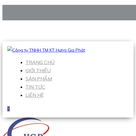
CÔNG TY TNHH TM KT HƯNG GIA PHÁT
Hotline
:
0938 906 663
Email
:
Sales1@hgpvietnam.com
TRANG CHỦ
GIỚI THIỆU
SẢN PHẨM
TIN TỨC
LIÊN HỆ
0