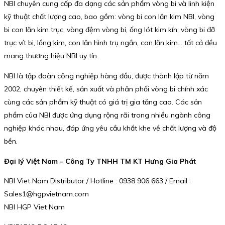
NBI chuyên cung cấp đa dạng các sản phẩm vòng bi và linh kiện
kỹ thuật chất lượng cao, bao gồm: vòng bi con lăn kim NBI, vòng
bi con lăn kim trục, vòng đệm vòng bi, ống lót kim kín, vòng bi đỡ
trục vít bi, lồng kim, con lăn hình trụ ngắn, con lăn kim… tất cả đều
mang thương hiệu NBI uy tín.
NBI là tập đoàn công nghiệp hàng đầu, được thành lập từ năm
2002, chuyên thiết kế, sản xuất và phân phối vòng bi chính xác
cùng các sản phẩm kỹ thuật có giá trị gia tăng cao. Các sản
phẩm của NBI được ứng dụng rộng rãi trong nhiều ngành công
nghiệp khác nhau, đáp ứng yêu cầu khắt khe về chất lượng và độ
bền.
Đại lý Việt Nam – Công Ty TNHH TM KT Hưng Gia Phát
NBI Viet Nam Distributor / Hotline : 0938 906 663 / Email :
Sales1@hgpvietnam.com
NBI HGP Viet Nam