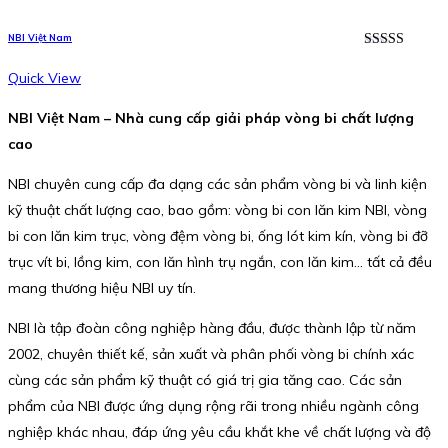
NBI Việt Nam
Được xếp
hạng
5.00
5
Quick View
sao
NBI Việt Nam – Nhà cung cấp giải pháp vòng bi chất lượng
cao
NBI chuyên cung cấp đa dạng các sản phẩm vòng bi và linh kiện
kỹ thuật chất lượng cao, bao gồm: vòng bi con lăn kim NBI, vòng
bi con lăn kim trục, vòng đệm vòng bi, ống lót kim kín, vòng bi đỡ
trục vít bi, lồng kim, con lăn hình trụ ngắn, con lăn kim… tất cả đều
mang thương hiệu NBI uy tín.
NBI là tập đoàn công nghiệp hàng đầu, được thành lập từ năm
2002, chuyên thiết kế, sản xuất và phân phối vòng bi chính xác
cùng các sản phẩm kỹ thuật có giá trị gia tăng cao. Các sản
phẩm của NBI được ứng dụng rộng rãi trong nhiều ngành công
nghiệp khác nhau, đáp ứng yêu cầu khắt khe về chất lượng và độ