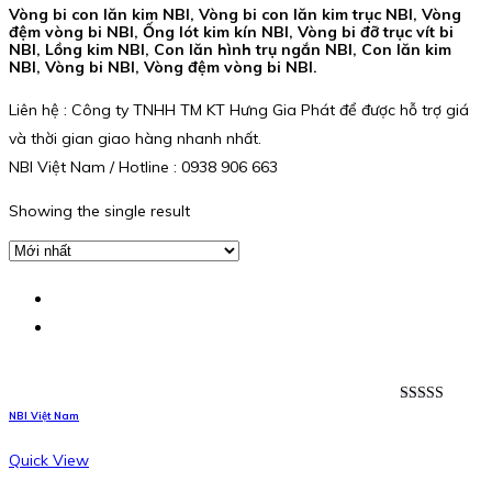
Vòng bi con lăn kim NBI, Vòng bi con lăn kim trục NBI, Vòng
đệm vòng bi NBI, Ống lót kim kín NBI, Vòng bi đỡ trục vít bi
NBI, Lồng kim NBI, Con lăn hình trụ ngắn NBI, Con lăn kim
NBI, Vòng bi NBI, Vòng đệm vòng bi NBI.
Liên hệ : Công ty TNHH TM KT Hưng Gia Phát để được hỗ trợ giá
và thời gian giao hàng nhanh nhất.
NBI Việt Nam / Hotline : 0938 906 663
Showing the single result
Được xếp
NBI Việt Nam
hạng
5.00
5
sao
Quick View