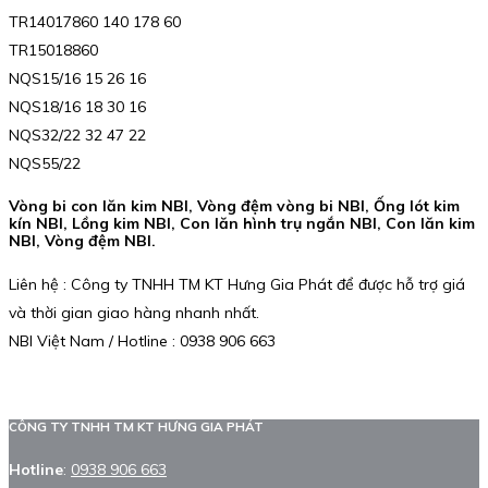
TR14017860 140 178 60
TR15018860
NQS15/16 15 26 16
NQS18/16 18 30 16
NQS32/22 32 47 22
NQS55/22
Vòng bi con lăn kim NBI, Vòng đệm vòng bi NBI, Ống lót kim
kín NBI, Lồng kim NBI, Con lăn hình trụ ngắn NBI, Con lăn kim
NBI, Vòng đệm NBI.
Liên hệ : Công ty TNHH TM KT Hưng Gia Phát để được hỗ trợ giá
và thời gian giao hàng nhanh nhất.
NBI Việt Nam / Hotline : 0938 906 663
CÔNG TY TNHH TM KT HƯNG GIA PHÁT
Hotline
:
0938 906 663