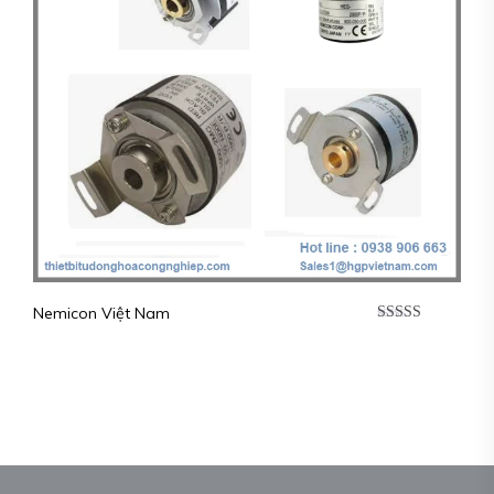
Nemicon Việt Nam
Được xếp
hạng
5.00
5
sao