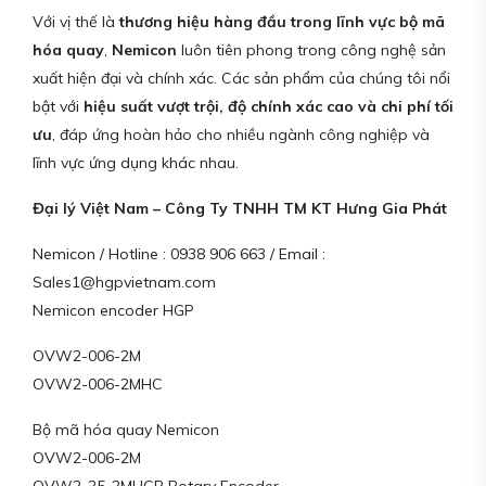
Với vị thế là
thương hiệu hàng đầu trong lĩnh vực bộ mã
hóa quay
,
Nemicon
luôn tiên phong trong công nghệ sản
xuất hiện đại và chính xác. Các sản phẩm của chúng tôi nổi
bật với
hiệu suất vượt trội, độ chính xác cao và chi phí tối
ưu
, đáp ứng hoàn hảo cho nhiều ngành công nghiệp và
lĩnh vực ứng dụng khác nhau.
Đại lý Việt Nam – Công Ty TNHH TM KT Hưng Gia Phát
Nemicon / Hotline : 0938 906 663 / Email :
Sales1@hgpvietnam.com
Nemicon encoder HGP
OVW2-006-2M
OVW2-006-2MHC
Bộ mã hóa quay Nemicon
OVW2-006-2M
OVW2-25-2MHCP Rotary Encoder