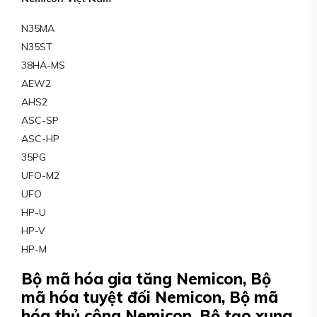
N35MA
N35ST
38HA-MS
AEW2
AHS2
ASC-SP
ASC-HP
35PG
UFO-M2
UFO
HP-U
HP-V
HP-M
Bộ mã hóa gia tăng Nemicon, Bộ
mã hóa tuyệt đối Nemicon, Bộ mã
hóa thủ công Nemicon, Bộ tạo xung