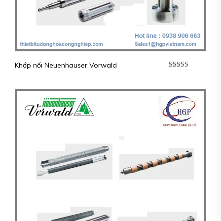
Khớp nối Neuenhauser Vorwald
Được xếp
hạng
5.00
5
sao