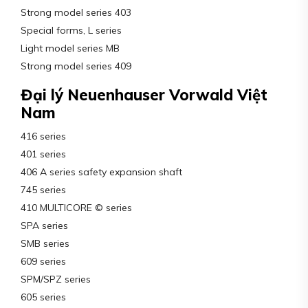
Strong model series 403
Special forms, L series
Light model series MB
Strong model series 409
Đại lý Neuenhauser Vorwald Việt
Nam
416 series
401 series
406 A series safety expansion shaft
745 series
410 MULTICORE © series
SPA series
SMB series
609 series
SPM/SPZ series
605 series