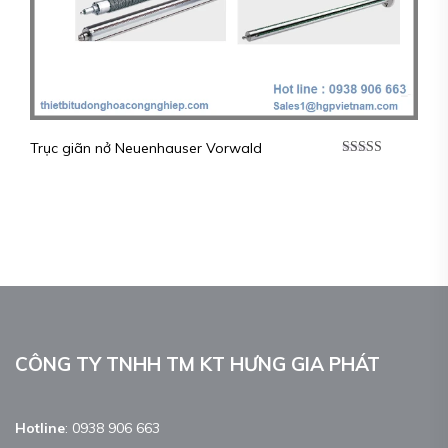
Trục giãn nở Neuenhauser Vorwald
Được xếp
hạng
5.00
5
sao
CÔNG TY TNHH TM KT HƯNG GIA PHÁT
Hotline
:
0938 906 663