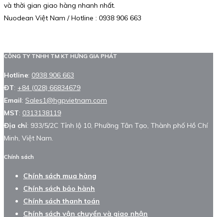
và thời gian giao hàng nhanh nhất.
Nuodean Việt Nam / Hotline : 0938 906 663
CÔNG TY TNHH TM KT HƯNG GIA PHÁT
Hotline
:
0938 906 663
ĐT
:
+84 (028) 66834679
Email
:
Sales1@hgpvietnam.com
MST
:
0313138119
Địa chỉ
: 933/5/2C Tỉnh lộ 10, Phường Tân Tạo, Thành phố Hồ Chí
Minh, Việt Nam.
Chính sách
Chính sách mua hàng
Chính sách bảo hành
Chính sách thanh toán
Chính sách vận chuyển và giao nhận