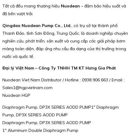
Tất cả đều mang thương hiệu
Nuodean
– đảm bảo hiệu suất và
độ bền vượt trội.
Qingdao Nuodean Pump Co., Ltd.
, có trụ sở tại thành phố
Thanh Đảo, tỉnh Sơn Đông, Trung Quốc, là doanh nghiệp chuyên
nghiên cứu, phát triển, sản xuất và cung cấp các giải pháp bơm
màng toàn diện, đáp ứng nhu cầu đa dạng của thị trường trong
nước và quốc tế.
Đại lý Việt Nam – Công Ty TNHH TM KT Hưng Gia Phát
Nuodean Viet Nam Distributor / Hotline : 0938 906 663 / Email :
Sales1@hgpvietnam.com
Nuodean HGP
Diaphragm Pump, DP3X SERIES AODD PUMP1″ Diaphragm
Pump, DP3X SERIES AODD PUMP
Diaphragm Pump, DP3X SERIES AODD PUMP
1″ Aluminum Double Diaphragm Pump