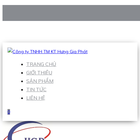
CÔNG TY TNHH TM KT HƯNG GIA PHÁT
Hotline
:
0938 906 663
Email
:
Sales1@hgpvietnam.com
TRANG CHỦ
GIỚI THIỆU
SẢN PHẨM
TIN TỨC
LIÊN HỆ
0