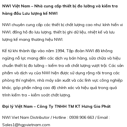
NWI Việt Nam – Nhà cung cấp thiết bị đo lường và kiểm tra
hàng đầu Lưu lượng kế NWI
NWI chuyên cung cấp các thiết bị chất lượng cao như: kính hiển vi
NWI, đồng hồ đo lưu lượng, thiết bị ghi dữ liệu, nhiệt kế và lưu
lượng kế mang thương hiệu NWI.
Kể từ khi thành lập vào năm 1994, Tập đoàn NWI đã không
ngừng nỗ lực mang đến các dịch vụ bán hàng, sửa chữa và hiệu
chuẩn thiết bị đo lường – kiểm tra với chất lượng vượt trội. Các sản
phẩm và dịch vụ của NWI hiện được sử dụng rộng rãi trong các
phòng thí nghiệm, nhà máy sản xuất và các lĩnh vực công nghiệp
khác, góp phần nâng cao độ chính xác và hiệu quả trong quá
trình kiểm tra – kiểm soát chất lượng.
Đại lý Việt Nam – Công Ty TNHH TM KT Hưng Gia Phát
NWI Viet Nam Distributor / Hotline : 0938 906 663 / Email :
Sales1@hgpvietnam.com