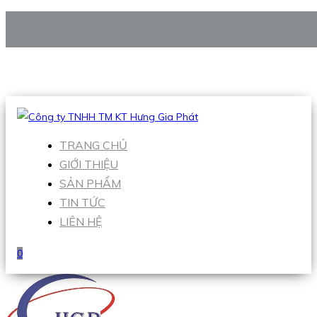
CÔNG TY TNHH TM KT HƯNG GIA PHÁT
Hotline
:
0938 906 663
Email
:
Sales1@hgpvietnam.com
TRANG CHỦ
GIỚI THIỆU
SẢN PHẨM
TIN TỨC
LIÊN HỆ
0