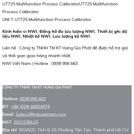
UT725 Multifunction Process CalibratorUT725 Multifunction
Process Calibrator
UNI-T UT725 Multifunction Process Calibrator
Kính hiển vi NWI, Đồng hồ đo lưu lượng NWI, Thiết bị ghi dữ
liệu NWI, Nhiệt kế NWI, Lưu lượng kế NWI.
Liên hệ : Công ty TNHH TM KT Hưng Gia Phát để được hỗ trợ giá
và thời gian giao hàng nhanh nhất.
NWI Việt Nam / Hotline : 0938 906 663
CÔNG TY TNHH TM KT HƯNG GIA PHÁT
Hotline
:
0938 906 663
ĐT
:
+84 (028) 66834679
Email
:
Sales1@hgpvietnam.com
MST
:
0313138119
Địa chỉ
: 933/5/2C Tỉnh lộ 10, Phường Tân Tạo, Thành phố Hồ Chí