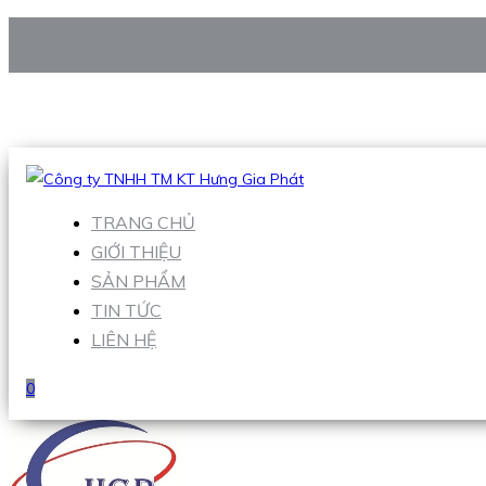
CÔNG TY TNHH TM KT HƯNG GIA PHÁT
Hotline
:
0938 906 663
Email
:
Sales1@hgpvietnam.com
TRANG CHỦ
GIỚI THIỆU
SẢN PHẨM
TIN TỨC
LIÊN HỆ
0