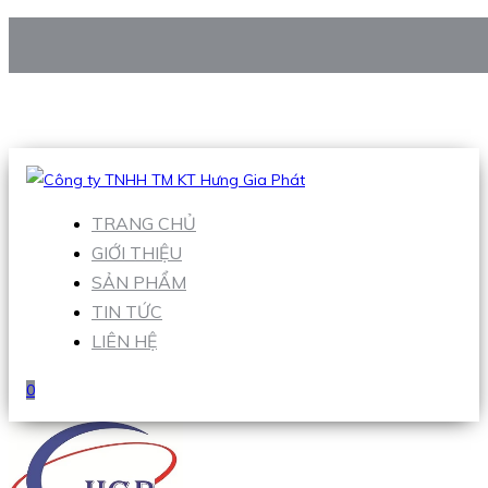
CÔNG TY TNHH TM KT HƯNG GIA PHÁT
Hotline
:
0938 906 663
Email
:
Sales1@hgpvietnam.com
TRANG CHỦ
GIỚI THIỆU
SẢN PHẨM
TIN TỨC
LIÊN HỆ
0