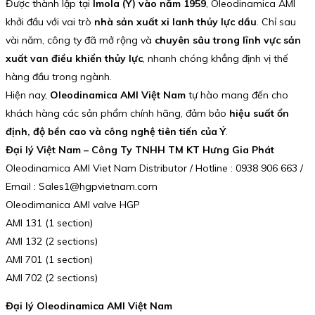
Được thành lập tại
Imola (Ý) vào năm 1959
, Oleodinamica AMI
khởi đầu với vai trò
nhà sản xuất xi lanh thủy lực dầu
. Chỉ sau
vài năm, công ty đã mở rộng và
chuyên sâu trong lĩnh vực sản
xuất van điều khiển thủy lực
, nhanh chóng khẳng định vị thế
hàng đầu trong ngành.
Hiện nay,
Oleodinamica AMI Việt Nam
tự hào mang đến cho
khách hàng các sản phẩm chính hãng, đảm bảo
hiệu suất ổn
định, độ bền cao và công nghệ tiên tiến của Ý
.
Đại lý Việt Nam – Công Ty TNHH TM KT Hưng Gia Phát
Oleodinamica AMI Viet Nam Distributor / Hotline : 0938 906 663 /
Email : Sales1@hgpvietnam.com
Oleodimanica AMI valve HGP
AMI 131 (1 section)
AMI 132 (2 sections)
AMI 701 (1 section)
AMI 702 (2 sections)
Đại lý Oleodinamica AMI Việt Nam