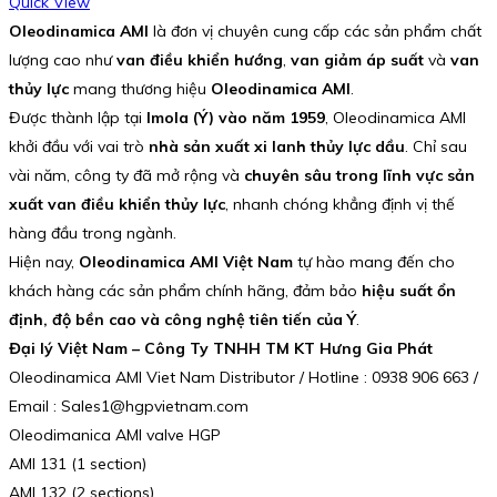
Quick View
Oleodinamica AMI
là đơn vị chuyên cung cấp các sản phẩm chất
lượng cao như
van điều khiển hướng
,
van giảm áp suất
và
van
thủy lực
mang thương hiệu
Oleodinamica AMI
.
Được thành lập tại
Imola (Ý) vào năm 1959
, Oleodinamica AMI
khởi đầu với vai trò
nhà sản xuất xi lanh thủy lực dầu
. Chỉ sau
vài năm, công ty đã mở rộng và
chuyên sâu trong lĩnh vực sản
xuất van điều khiển thủy lực
, nhanh chóng khẳng định vị thế
hàng đầu trong ngành.
Hiện nay,
Oleodinamica AMI Việt Nam
tự hào mang đến cho
khách hàng các sản phẩm chính hãng, đảm bảo
hiệu suất ổn
định, độ bền cao và công nghệ tiên tiến của Ý
.
Đại lý Việt Nam – Công Ty TNHH TM KT Hưng Gia Phát
Oleodinamica AMI Viet Nam Distributor / Hotline : 0938 906 663 /
Email : Sales1@hgpvietnam.com
Oleodimanica AMI valve HGP
AMI 131 (1 section)
AMI 132 (2 sections)