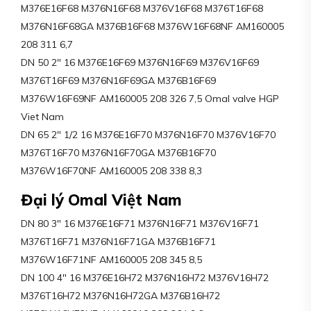
M376E16F68 M376N16F68 M376V16F68 M376T16F68
M376N16F68GA M376B16F68 M376W16F68NF AM160005
208 311 6,7
DN 50 2″ 16 M376E16F69 M376N16F69 M376V16F69
M376T16F69 M376N16F69GA M376B16F69
M376W16F69NF AM160005 208 326 7,5 Omal valve HGP
Viet Nam
DN 65 2″ 1/2 16 M376E16F70 M376N16F70 M376V16F70
M376T16F70 M376N16F70GA M376B16F70
M376W16F70NF AM160005 208 338 8,3
Đại lý Omal Việt Nam
DN 80 3″ 16 M376E16F71 M376N16F71 M376V16F71
M376T16F71 M376N16F71GA M376B16F71
M376W16F71NF AM160005 208 345 8,5
DN 100 4″ 16 M376E16H72 M376N16H72 M376V16H72
M376T16H72 M376N16H72GA M376B16H72