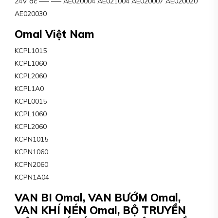
24V dc —– —– AE020004 AE021004 AE020007 AE020020
AE020030
Omal Việt Nam
KCPL1015
KCPL1060
KCPL2060
KCPL1A0
KCPL0015
KCPL1060
KCPL2060
KCPN1015
KCPN1060
KCPN2060
KCPN1A04
VAN BI Omal, VAN BƯỚM Omal,
VAN KHÍ NÉN Omal, BỘ TRUYỀN