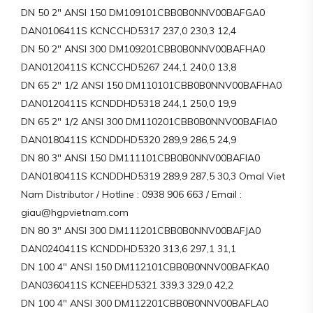
DN 50 2″ ANSI 150 DM109101CBB0B0NNV00BAFGA0
DAN0106411S KCNCCHD5317 237,0 230,3 12,4
DN 50 2″ ANSI 300 DM109201CBB0B0NNV00BAFHA0
DAN0120411S KCNCCHD5267 244,1 240,0 13,8
DN 65 2″ 1/2 ANSI 150 DM110101CBB0B0NNV00BAFHA0
DAN0120411S KCNDDHD5318 244,1 250,0 19,9
DN 65 2″ 1/2 ANSI 300 DM110201CBB0B0NNV00BAFIA0
DAN0180411S KCNDDHD5320 289,9 286,5 24,9
DN 80 3″ ANSI 150 DM111101CBB0B0NNV00BAFIA0
DAN0180411S KCNDDHD5319 289,9 287,5 30,3 Omal Viet
Nam Distributor / Hotline : 0938 906 663 / Email :
giau@hgpvietnam.com
DN 80 3″ ANSI 300 DM111201CBB0B0NNV00BAFJA0
DAN0240411S KCNDDHD5320 313,6 297,1 31,1
DN 100 4″ ANSI 150 DM112101CBB0B0NNV00BAFKA0
DAN0360411S KCNEEHD5321 339,3 329,0 42,2
DN 100 4″ ANSI 300 DM112201CBB0B0NNV00BAFLA0