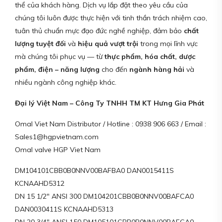
thể của khách hàng. Dịch vụ lắp đặt theo yêu cầu của
chúng tôi luôn được thực hiện với tinh thần trách nhiệm cao,
tuân thủ chuẩn mực đạo đức nghề nghiệp, đảm bảo
chất
lượng tuyệt đối
và
hiệu quả vượt trội
trong mọi lĩnh vực
mà chúng tôi phục vụ — từ
thực phẩm, hóa chất, dược
phẩm, điện – năng lượng
cho đến
ngành hàng hải
và
nhiều ngành công nghiệp khác.
Đại lý Việt Nam – Công Ty TNHH TM KT Hưng Gia Phát
Omal Viet Nam Distributor / Hotline : 0938 906 663 / Email :
Sales1@hgpvietnam.com
Omal valve HGP Viet Nam
DM104101CBB0B0NNV00BAFBA0 DAN0015411S
KCNAAHD5312
DN 15 1/2″ ANSI 300 DM104201CBB0B0NNV00BAFCA0
DAN0030411S KCNAAHD5313