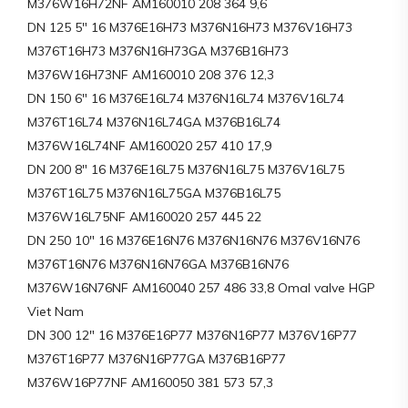
M376W16H72NF AM160010 208 364 9,6
DN 125 5″ 16 M376E16H73 M376N16H73 M376V16H73
M376T16H73 M376N16H73GA M376B16H73
M376W16H73NF AM160010 208 376 12,3
DN 150 6″ 16 M376E16L74 M376N16L74 M376V16L74
M376T16L74 M376N16L74GA M376B16L74
M376W16L74NF AM160020 257 410 17,9
DN 200 8″ 16 M376E16L75 M376N16L75 M376V16L75
M376T16L75 M376N16L75GA M376B16L75
M376W16L75NF AM160020 257 445 22
DN 250 10″ 16 M376E16N76 M376N16N76 M376V16N76
M376T16N76 M376N16N76GA M376B16N76
M376W16N76NF AM160040 257 486 33,8 Omal valve HGP
Viet Nam
DN 300 12″ 16 M376E16P77 M376N16P77 M376V16P77
M376T16P77 M376N16P77GA M376B16P77
M376W16P77NF AM160050 381 573 57,3