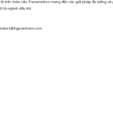
ãi trên toàn cầu, Panametrics mang đến các giải pháp đo lường và phâ
t là ngành dầu khí.
l : Sales1@hgpvietnam.com