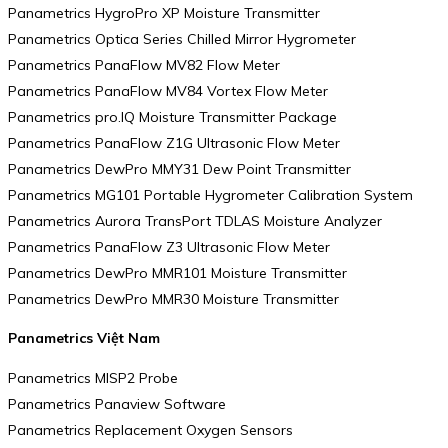
Panametrics HygroPro XP Moisture Transmitter
Panametrics Optica Series Chilled Mirror Hygrometer
Panametrics PanaFlow MV82 Flow Meter
Panametrics PanaFlow MV84 Vortex Flow Meter
Panametrics pro.IQ Moisture Transmitter Package
Panametrics PanaFlow Z1G Ultrasonic Flow Meter
Panametrics DewPro MMY31 Dew Point Transmitter
Panametrics MG101 Portable Hygrometer Calibration System
Panametrics Aurora TransPort TDLAS Moisture Analyzer
Panametrics PanaFlow Z3 Ultrasonic Flow Meter
Panametrics DewPro MMR101 Moisture Transmitter
Panametrics DewPro MMR30 Moisture Transmitter
Panametrics Việt Nam
Panametrics MISP2 Probe
Panametrics Panaview Software
Panametrics Replacement Oxygen Sensors