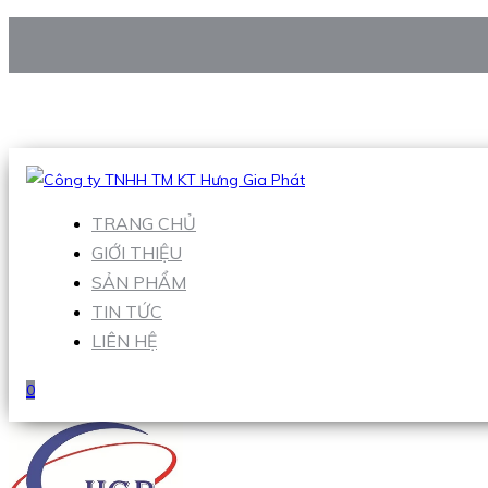
CÔNG TY TNHH TM KT HƯNG GIA PHÁT
Hotline
:
0938 906 663
Email
:
Sales1@hgpvietnam.com
TRANG CHỦ
GIỚI THIỆU
SẢN PHẨM
TIN TỨC
LIÊN HỆ
0