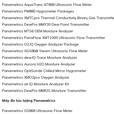
Panametrics AquaTrans AT868 Ultrasonic Flow Meter
Panametrics PM880 Hygrometer Packages
Panametrics XMTCpro Thermal Conductivity Binary Gas Transmitte
Panametrics DewPro MMY30 Dew Point Transmitter
Panametrics MTS6 OEM Moisture Analyzer
Panametrics PanaFlow XMT1000 Ultrasonic Flow Transmitter
Panametrics O2.IQ Oxygen Analyzer Package
Panametrics XGS868i Steam Ultrasonic Flow Meter
Panametrics dew.IQ Trace Moisture Analyzer
Panametrics Aurora H2O Moisture Analyzer
Panametrics OptiSonde Chilled Mirror Hygrometer
Panametrics XMO2pro Oxygen Analyzer
Panametrics air.IQ Moisture Analyzer Kit
Panametrics DewPro MMR31 Moisture Transmitter
Máy đo lưu lượng Panametrics
Panametrics GS868 Ultrasonic Flow Meter