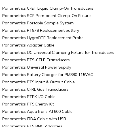
Panametrics C-ET Liquid Clamp-On Transducers
Panametrics SCF Permanent Clamp-On Fixture
Panametrics Portable Sample System
Panametrics PT878 Replacement battery
Panametrics HygroRTE Replacement Probe
Panametrics Adapter Cable
Panametrics UC Universal Clamping Fixture for Transducers
Panametrics PT9-CFLP Transducers
Panametrics Universal Power Supply
Panametrics Battery Charger for PM880 115VAC
Panametrics PT9 Input & Output Cable
Panametrics C-RL Gas Transducers
Panametrics PTBK-I/O Cable
Panametrics PT9 Energy Kit
Panametrics AquaTrans AT600 Cable
Panametrics IRDA Cable with USB
Panametrics PT9 BNC Adapters