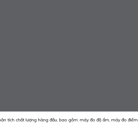
phân tích chất lượng hàng đầu, bao gồm: máy đo độ ẩm, máy đo điể