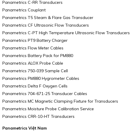
Panametrics C-RR Transducers
Panametrics Couplant
Panametrics T5 Steam & Flare Gas Transducer
Panametrics CF Ultrasonic Flow Transducers
Panametrics C-PT High Temperature Ultrasonic Flow Transducers
Panametrics PT9 Battery Charger
Panametrics Flow Meter Cables
Panametrics Battery Pack for PM880
Panametrics ALOX Probe Cable
Panametrics 750-039 Sample Cell
Panametrics PM880 Hygrometer Cables
Panametrics Delta F Oxygen Cells
Panametrics 704-671-25 Transducer Cables
Panametrics MC Magnetic Clamping Fixture for Transducers
Panametrics Moisture Probe Calibration Service
Panametrics CRR-10-HT Transducers
Panametrics Việt Nam