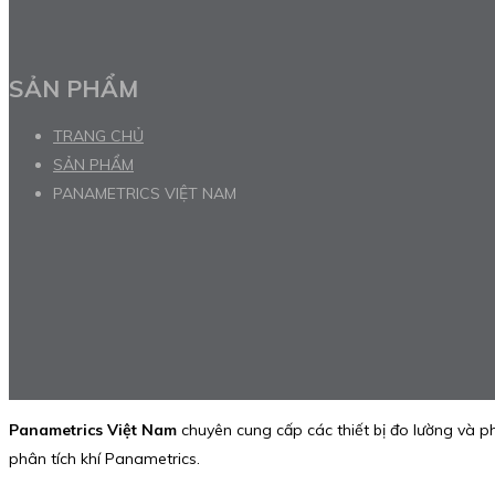
SẢN PHẨM
TRANG CHỦ
SẢN PHẨM
PANAMETRICS VIỆT NAM
Panametrics Việt Nam
chuyên cung cấp các thiết bị đo lường và 
phân tích khí Panametrics.