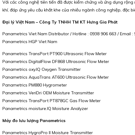
Với các công nghệ tiên tiến đã được kiểm chứng và ứng dụng rộng r
khí, đáp ứng yêu cầu khắt khe của nhiều ngành công nghiệp, đặc biệ
Đại lý Việt Nam – Công Ty TNHH TM KT Hưng Gia Phát
Panametrics Viet Nam Distributor / Hotline : 0938 906 663 / Emai
Panametrics HGP Viet Nam
Panametrics TransPort PT900 Ultrasonic Flow Meter
Panametrics DigitalFlow DF868 Ultrasonic Flow Meter
Panametrics oxy.IQ Oxygen Transmitter
Panametrics AquaTrans AT600 Ultrasonic Flow Meter
Panametrics PM880 Hygrometer
Panametrics VeriDri OEM Moisture Transmitter
Panametrics TransPort PT878GC Gas Flow Meter
Panametrics moisture.IQ Moisture Analyzer
Máy đo lưu lượng Panametrics
Panametrics HygroPro II Moisture Transmitter