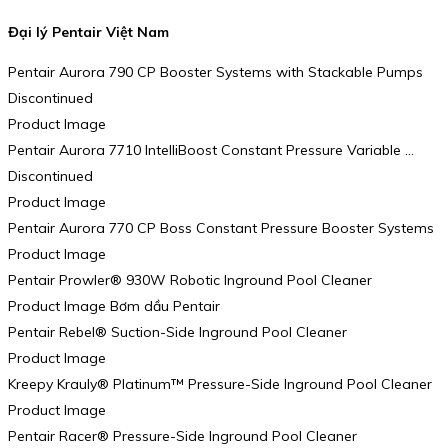
Đại lý Pentair Việt Nam
Pentair Aurora 790 CP Booster Systems with Stackable Pumps
Discontinued
Product Image
Pentair Aurora 7710 IntelliBoost Constant Pressure Variable …
Discontinued
Product Image
Pentair Aurora 770 CP Boss Constant Pressure Booster Systems
Product Image
Pentair Prowler® 930W Robotic Inground Pool Cleaner
Product Image Bơm dầu Pentair
Pentair Rebel® Suction-Side Inground Pool Cleaner
Product Image
Kreepy Krauly® Platinum™ Pressure-Side Inground Pool Cleaner
Product Image
Pentair Racer® Pressure-Side Inground Pool Cleaner