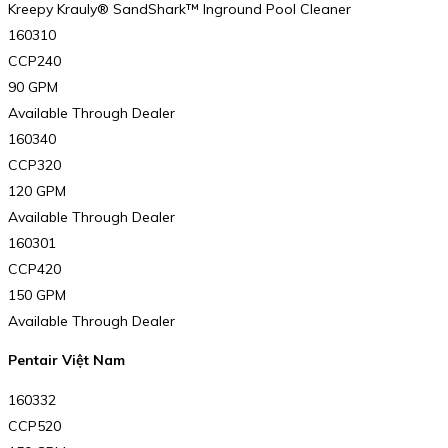
Kreepy Krauly® SandShark™ Inground Pool Cleaner
160310
CCP240
90 GPM
Available Through Dealer
160340
CCP320
120 GPM
Available Through Dealer
160301
CCP420
150 GPM
Available Through Dealer
Pentair Việt Nam
160332
CCP520