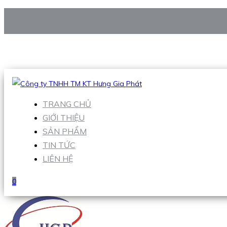
CÔNG TY TNHH TM KT HƯNG GIA PHÁT
Hotline
:
0938 906 663
Email
:
Sales1@hgpvietnam.com
TRANG CHỦ
GIỚI THIỆU
SẢN PHẨM
TIN TỨC
LIÊN HỆ
0