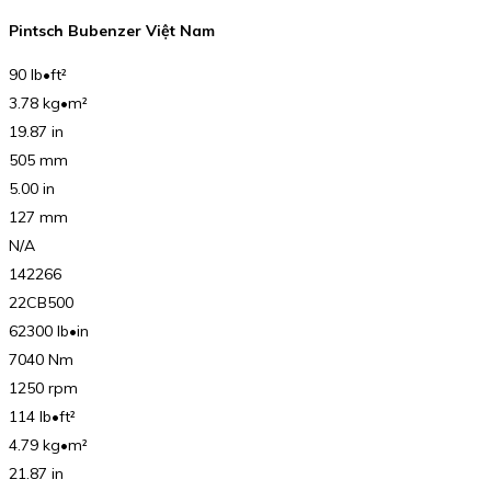
Pintsch Bubenzer Việt Nam
90 lb•ft²
3.78 kg•m²
19.87 in
505 mm
5.00 in
127 mm
N/A
142266
22CB500
62300 lb•in
7040 Nm
1250 rpm
114 lb•ft²
4.79 kg•m²
21.87 in