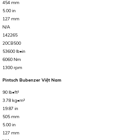
454 mm
5.00 in
127 mm
N/A
142265
20CB500
53600 lb•in
6060 Nm
1300 rpm
Pintsch Bubenzer Việt Nam
90 lb•ft²
3.78 kg•m²
19.87 in
505 mm
5.00 in
127 mm