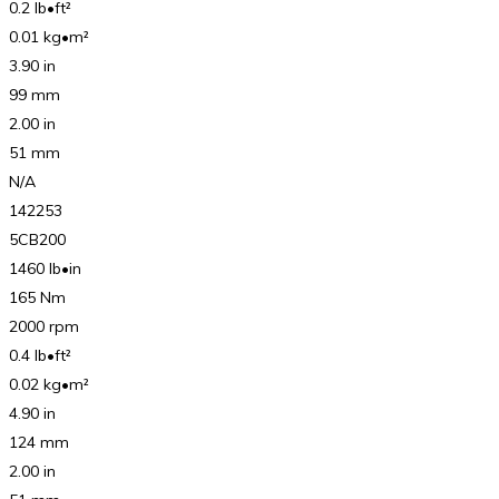
0.2 lb•ft²
0.01 kg•m²
3.90 in
99 mm
2.00 in
51 mm
N/A
142253
5CB200
1460 lb•in
165 Nm
2000 rpm
0.4 lb•ft²
0.02 kg•m²
4.90 in
124 mm
2.00 in