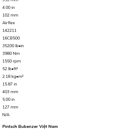
4.00 in
102 mm
Airflex
142211
16CB500
35200 lb•in
3980 Nm
1550 rpm
52 lb•ft²
2.18 kg•m²
15.87 in
403 mm
5.00 in
127 mm
N/A.
Pintsch Bubenzer Việt Nam