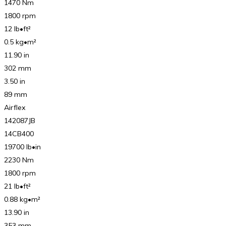
1470 Nm
1800 rpm
12 lb•ft²
0.5 kg•m²
11.90 in
302 mm
3.50 in
89 mm
Airflex
142087JB
14CB400
19700 lb•in
2230 Nm
1800 rpm
21 lb•ft²
0.88 kg•m²
13.90 in
353 mm