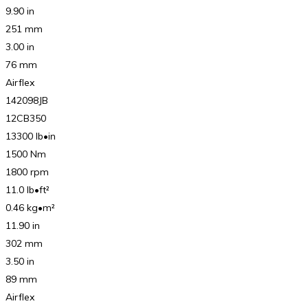
9.90 in
251 mm
3.00 in
76 mm
Airflex
142098JB
12CB350
13300 lb•in
1500 Nm
1800 rpm
11.0 lb•ft²
0.46 kg•m²
11.90 in
302 mm
3.50 in
89 mm
Airflex