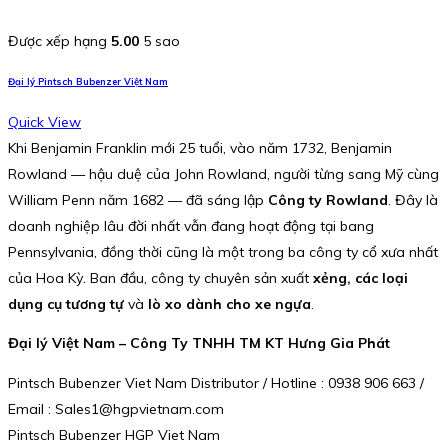
Được xếp hạng
5.00
5 sao
Đại lý Pintsch Bubenzer Việt Nam
Quick View
Khi Benjamin Franklin mới 25 tuổi, vào năm 1732, Benjamin
Rowland — hậu duệ của John Rowland, người từng sang Mỹ cùng
William Penn năm 1682 — đã sáng lập
Công ty Rowland
. Đây là
doanh nghiệp lâu đời nhất vẫn đang hoạt động tại bang
Pennsylvania, đồng thời cũng là một trong ba công ty cổ xưa nhất
của Hoa Kỳ. Ban đầu, công ty chuyên sản xuất
xẻng, các loại
dụng cụ tương tự
và
lò xo dành cho xe ngựa
.
Đại lý Việt Nam – Công Ty TNHH TM KT Hưng Gia Phát
Pintsch Bubenzer Viet Nam Distributor / Hotline : 0938 906 663 /
Email : Sales1@hgpvietnam.com
Pintsch Bubenzer HGP Viet Nam