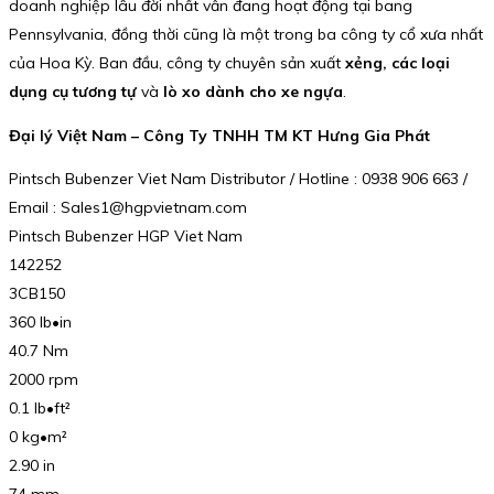
doanh nghiệp lâu đời nhất vẫn đang hoạt động tại bang
Pennsylvania, đồng thời cũng là một trong ba công ty cổ xưa nhất
của Hoa Kỳ. Ban đầu, công ty chuyên sản xuất
xẻng, các loại
dụng cụ tương tự
và
lò xo dành cho xe ngựa
.
Đại lý Việt Nam – Công Ty TNHH TM KT Hưng Gia Phát
Pintsch Bubenzer Viet Nam Distributor / Hotline : 0938 906 663 /
Email : Sales1@hgpvietnam.com
Pintsch Bubenzer HGP Viet Nam
142252
3CB150
360 lb•in
40.7 Nm
2000 rpm
0.1 lb•ft²
0 kg•m²
2.90 in