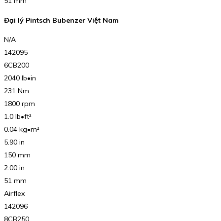
51 mm
Đại lý Pintsch Bubenzer Việt Nam
N/A
142095
6CB200
2040 lb•in
231 Nm
1800 rpm
1.0 lb•ft²
0.04 kg•m²
5.90 in
150 mm
2.00 in
51 mm
Airflex
142096
8CB250