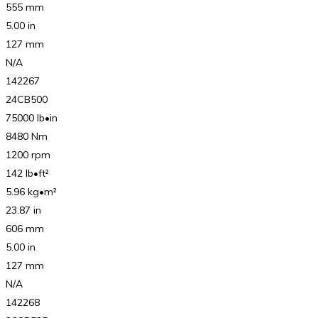
555 mm
5.00 in
127 mm
N/A
142267
24CB500
75000 lb•in
8480 Nm
1200 rpm
142 lb•ft²
5.96 kg•m²
23.87 in
606 mm
5.00 in
127 mm
N/A
142268