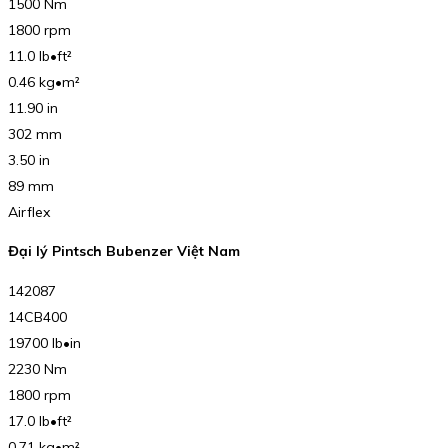
1500 Nm
1800 rpm
11.0 lb•ft²
0.46 kg•m²
11.90 in
302 mm
3.50 in
89 mm
Airflex
Đại lý Pintsch Bubenzer Việt Nam
142087
14CB400
19700 lb•in
2230 Nm
1800 rpm
17.0 lb•ft²
0.71 kg•m²