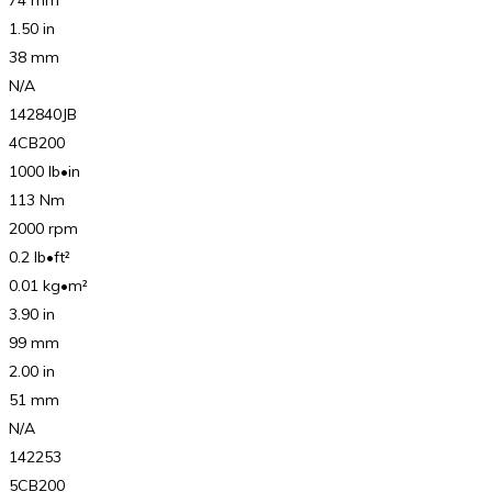
74 mm
1.50 in
38 mm
N/A
142840JB
4CB200
1000 lb•in
113 Nm
2000 rpm
0.2 lb•ft²
0.01 kg•m²
3.90 in
99 mm
2.00 in
51 mm
N/A
142253
5CB200