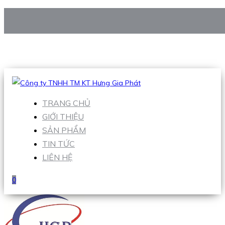
CÔNG TY TNHH TM KT HƯNG GIA PHÁT
Hotline
:
0938 906 663
Email
:
Sales1@hgpvietnam.com
TRANG CHỦ
GIỚI THIỆU
SẢN PHẨM
TIN TỨC
LIÊN HỆ
0