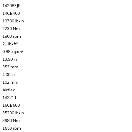
142087JB
14CB400
19700 lb•in
2230 Nm
1800 rpm
21 lb•ft²
0.88 kg•m²
13.90 in
353 mm
4.00 in
102 mm
Airflex
142211
16CB500
35200 lb•in
3980 Nm
1550 rpm