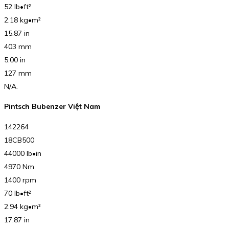
52 lb•ft²
2.18 kg•m²
15.87 in
403 mm
5.00 in
127 mm
N/A.
Pintsch Bubenzer Việt Nam
142264
18CB500
44000 lb•in
4970 Nm
1400 rpm
70 lb•ft²
2.94 kg•m²
17.87 in