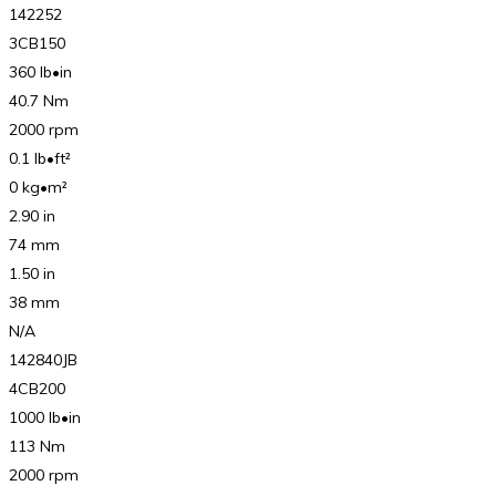
142252
3CB150
360 lb•in
40.7 Nm
2000 rpm
0.1 lb•ft²
0 kg•m²
2.90 in
74 mm
1.50 in
38 mm
N/A
142840JB
4CB200
1000 lb•in
113 Nm
2000 rpm