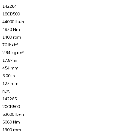
142264
18CB500
44000 lb•in
4970 Nm
1400 rpm
70 lb•ft²
2.94 kg•m²
17.87 in
454 mm
5.00 in
127 mm
N/A
142265
20CB500
53600 lb•in
6060 Nm
1300 rpm