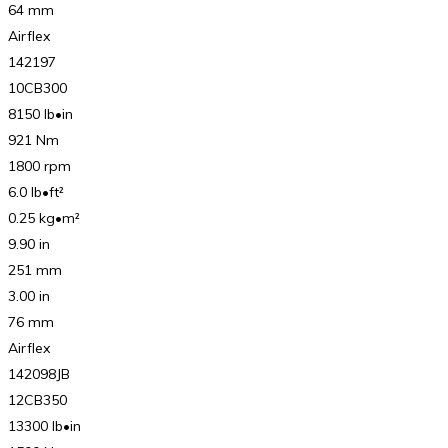
64 mm
Airflex
142197
10CB300
8150 lb•in
921 Nm
1800 rpm
6.0 lb•ft²
0.25 kg•m²
9.90 in
251 mm
3.00 in
76 mm
Airflex
142098JB
12CB350
13300 lb•in