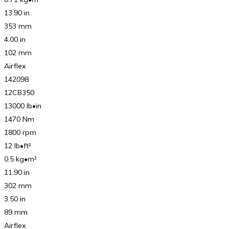
13.90 in
353 mm
4.00 in
102 mm
Airflex
142098
12CB350
13000 lb•in
1470 Nm
1800 rpm
12 lb•ft²
0.5 kg•m²
11.90 in
302 mm
3.50 in
89 mm
Airflex