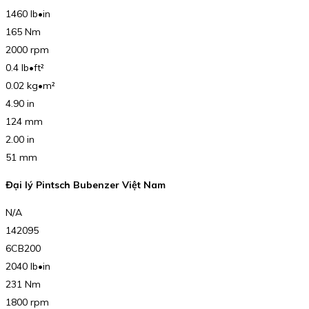
1460 lb•in
165 Nm
2000 rpm
0.4 lb•ft²
0.02 kg•m²
4.90 in
124 mm
2.00 in
51 mm
Đại lý Pintsch Bubenzer Việt Nam
N/A
142095
6CB200
2040 lb•in
231 Nm
1800 rpm