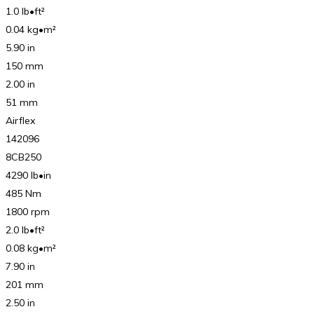
1.0 lb•ft²
0.04 kg•m²
5.90 in
150 mm
2.00 in
51 mm
Airflex
142096
8CB250
4290 lb•in
485 Nm
1800 rpm
2.0 lb•ft²
0.08 kg•m²
7.90 in
201 mm
2.50 in