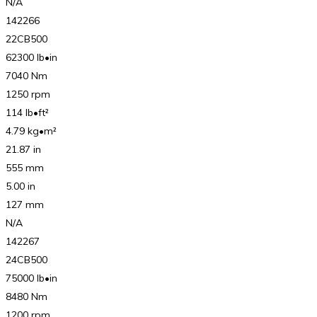
N/A
142266
22CB500
62300 lb•in
7040 Nm
1250 rpm
114 lb•ft²
4.79 kg•m²
21.87 in
555 mm
5.00 in
127 mm
N/A
142267
24CB500
75000 lb•in
8480 Nm
1200 rpm