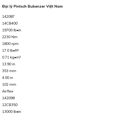
Đại lý Pintsch Bubenzer Việt Nam
142087
14CB400
19700 lb•in
2230 Nm
1800 rpm
17.0 lb•ft²
0.71 kg•m²
13.90 in
353 mm
4.00 in
102 mm
Airflex
142098
12CB350
13000 lb•in