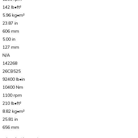
142 lb•ft²
5.96 kg•m²
23.87 in
606 mm
5.00 in
127 mm
N/A
142268
26CB525
92400 lb•in
10400 Nm
1100 rpm
210 lb•ft²
8.82 kg•m²
25.81 in
656 mm