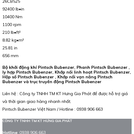
26CB525
92400 lb•in
10400 Nm
1100 rpm
210 lb•ft²
8.82 kg•m²
25.81 in
656 mm
Bộ khởi động khí Pintsch Bubenzer, Phanh Pintsch Bubenzer ,
ly hợp Pintsch Bubenzer, Khớp nối linh hoạt Pintsch Bubenzer,
Hộp số Pintsch Bubenzer , Khớp nối vạn năng Pintsch
Bubenzer và trục truyền động Pintsch Bubenzer
Liên hệ : Công ty TNHH TM KT Hưng Gia Phát để được hỗ trợ giá
và thời gian giao hàng nhanh nhất.
Pintsch Bubenzer Việt Nam / Hotline : 0938 906 663
CÔNG TY TNHH TM KT HƯNG GIA PHÁT
Hotline
:
0938 906 663