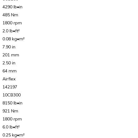
4290 lb•in
485 Nm
1800 rpm
2.0 lb•ft²
0.08 kg•m²
7.90 in
201 mm
2.50 in
64 mm
Airflex
142197
10CB300
8150 lb•in
921 Nm
1800 rpm
6.0 lb•ft²
0.25 kg•m²