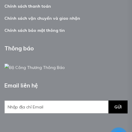
Chính sách thanh toán
Chính sách vận chuyển và giao nhận
Chính sách bảo mật thông tin
Thông báo
Email liên hệ
GỬI