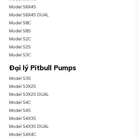
Model S6X4S
Model S6X4S DUAL
Model S8C
Model S8S
Model S2C
Model S2S
Model S3C
Đại lý Pitbull Pumps
Model S3S
Model S3X2S
Model S3X2S DUAL
Model S4C
Model S4S
Model S4X3S
Model S4X3S DUAL
Model S4X4C