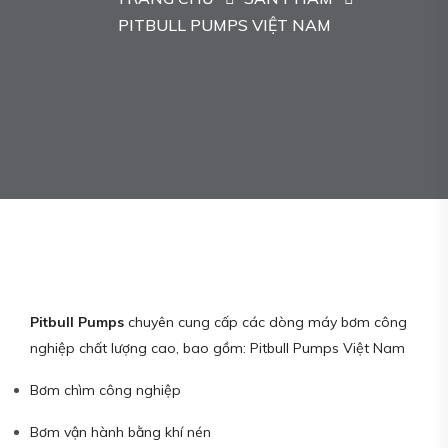
PITBULL PUMPS VIỆT NAM
Pitbull Pumps
chuyên cung cấp các dòng máy bơm công
nghiệp chất lượng cao, bao gồm: Pitbull Pumps Việt Nam
Bơm chìm công nghiệp
Bơm vận hành bằng khí nén