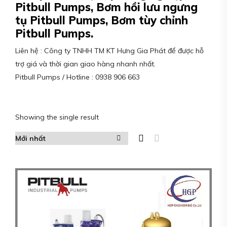
Pitbull Pumps, Bơm hồi lưu ngưng
tụ Pitbull Pumps, Bơm tùy chỉnh
Pitbull Pumps.
Liên hệ : Công ty TNHH TM KT Hưng Gia Phát để được hỗ
trợ giá và thời gian giao hàng nhanh nhất.
Pitbull Pumps / Hotline : 0938 906 663
Showing the single result