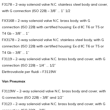
F3178 – 2-way solenoid valve N.C. stainless steel body and cover,
with G connection (ISO 228) – 3/8” … 1” 1/2
FX3168 – 2-way solenoid valve N.C. brass body, with G
connection (ISO 228) with certified housing: Ex d IIC T6 or T5 or
T4 Gb – 3/8” … 1”
FX3178 – 2-way solenoid valve N.C. stainless steel body, with G
connection (ISO 228) with certified housing: Ex d IIC T6 or T5 or
T4 Gb – 3/8” … 1”
F3119 – 2-way solenoid valve N.C. brass body and cover, with G
connection (ISO 228) – 1/4” … 1/2”
Elettrovalvole per fluidi – F3119W
Van Pneumax
F3119W – 2-way solenoid valve N.C. brass body and cover, with
G connection (ISO 228) – 3/8” and 1/2”
F3123 – 2-way solenoid valve N.C. brass body and cover, with G