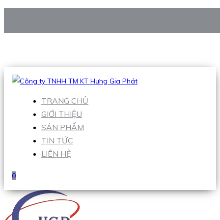
CÔNG TY TNHH TM KT HƯNG GIA PHÁT
Hotline
:
0938 906 663
Email
:
Sales1@hgpvietnam.com
TRANG CHỦ
GIỚI THIỆU
SẢN PHẨM
TIN TỨC
LIÊN HỆ
0