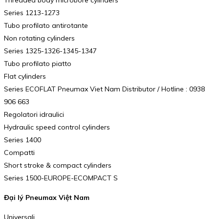
Threaded body microbore cylinders
Series 1213-1273
Tubo profilato antirotante
Non rotating cylinders
Series 1325-1326-1345-1347
Tubo profilato piatto
Flat cylinders
Series ECOFLAT Pneumax Viet Nam Distributor / Hotline : 0938
906 663
Regolatori idraulici
Hydraulic speed control cylinders
Series 1400
Compatti
Short stroke & compact cylinders
Series 1500-EUROPE-ECOMPACT S
Đại lý Pneumax Việt Nam
Universali