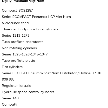
Đại lý Pneumax Việt Nam
Compact ISO21287
Series ECOMPACT Pneumax HGP Viet Nam
Microcilindri tondi
Threaded body microbore cylinders
Series 1213-1273
Tubo profilato antirotante
Non rotating cylinders
Series 1325-1326-1345-1347
Tubo profilato piatto
Flat cylinders
Series ECOFLAT Pneumax Viet Nam Distributor / Hotline : 0938
906 663
Regolatori idraulici
Hydraulic speed control cylinders
Series 1400
Compatti