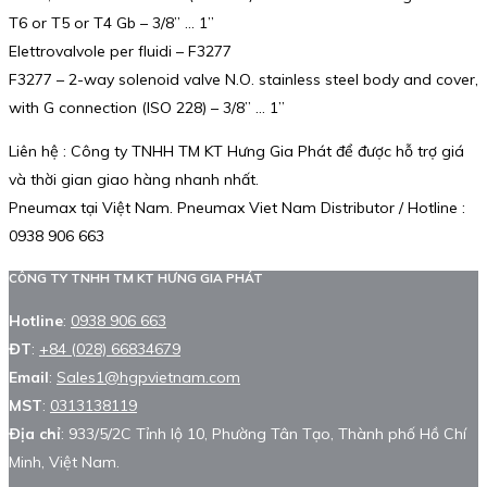
T6 or T5 or T4 Gb – 3/8” … 1”
Elettrovalvole per fluidi – F3277
F3277 – 2-way solenoid valve N.O. stainless steel body and cover,
with G connection (ISO 228) – 3/8” … 1”
Liên hệ : Công ty TNHH TM KT Hưng Gia Phát để được hỗ trợ giá
và thời gian giao hàng nhanh nhất.
Pneumax tại Việt Nam. Pneumax Viet Nam Distributor / Hotline :
0938 906 663
CÔNG TY TNHH TM KT HƯNG GIA PHÁT
Hotline
:
0938 906 663
ĐT
:
+84 (028) 66834679
Email
:
Sales1@hgpvietnam.com
MST
:
0313138119
Địa chỉ
: 933/5/2C Tỉnh lộ 10, Phường Tân Tạo, Thành phố Hồ Chí
Minh, Việt Nam.