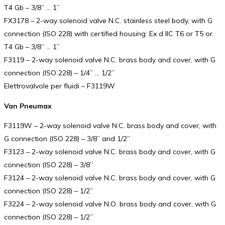
T4 Gb – 3/8” … 1”
FX3178 – 2-way solenoid valve N.C. stainless steel body, with G
connection (ISO 228) with certified housing: Ex d IIC T6 or T5 or
T4 Gb – 3/8” … 1”
F3119 – 2-way solenoid valve N.C. brass body and cover, with G
connection (ISO 228) – 1/4” … 1/2”
Elettrovalvole per fluidi – F3119W
Van Pneumax
F3119W – 2-way solenoid valve N.C. brass body and cover, with
G connection (ISO 228) – 3/8” and 1/2”
F3123 – 2-way solenoid valve N.C. brass body and cover, with G
connection (ISO 228) – 3/8”
F3124 – 2-way solenoid valve N.C. brass body and cover, with G
connection (ISO 228) – 1/2”
F3224 – 2-way solenoid valve N.O. brass body and cover, with G
connection (ISO 228) – 1/2”