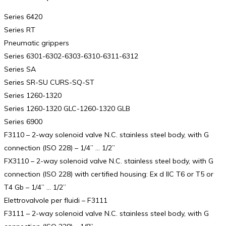
Series 6420
Series RT
Pneumatic grippers
Series 6301-6302-6303-6310-6311-6312
Series SA
Series SR-SU CURS-SQ-ST
Series 1260-1320
Series 1260-1320 GLC-1260-1320 GLB
Series 6900
F3110 – 2-way solenoid valve N.C. stainless steel body, with G
connection (ISO 228) – 1/4” … 1/2”
FX3110 – 2-way solenoid valve N.C. stainless steel body, with G
connection (ISO 228) with certified housing: Ex d IIC T6 or T5 or
T4 Gb – 1/4” … 1/2”
Elettrovalvole per fluidi – F3111
F3111 – 2-way solenoid valve N.C. stainless steel body, with G