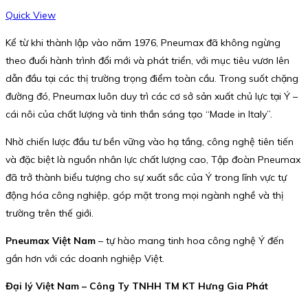
Được xếp
hạng
5.00
5
Quick View
sao
Kể từ khi thành lập vào năm 1976, Pneumax đã không ngừng
theo đuổi hành trình đổi mới và phát triển, với mục tiêu vươn lên
dẫn đầu tại các thị trường trọng điểm toàn cầu. Trong suốt chặng
đường đó, Pneumax luôn duy trì các cơ sở sản xuất chủ lực tại Ý –
cái nôi của chất lượng và tinh thần sáng tạo “Made in Italy”.
Nhờ chiến lược đầu tư bền vững vào hạ tầng, công nghệ tiên tiến
và đặc biệt là nguồn nhân lực chất lượng cao, Tập đoàn Pneumax
đã trở thành biểu tượng cho sự xuất sắc của Ý trong lĩnh vực tự
động hóa công nghiệp, góp mặt trong mọi ngành nghề và thị
trường trên thế giới.
Pneumax Việt Nam
– tự hào mang tinh hoa công nghệ Ý đến
gần hơn với các doanh nghiệp Việt.
Đại lý Việt Nam – Công Ty TNHH TM KT Hưng Gia Phát