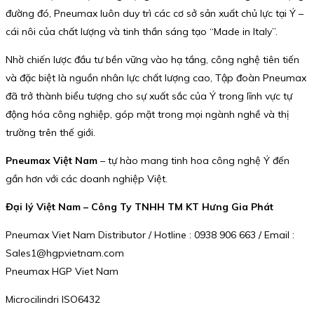
đường đó, Pneumax luôn duy trì các cơ sở sản xuất chủ lực tại Ý –
cái nôi của chất lượng và tinh thần sáng tạo “Made in Italy”.
Nhờ chiến lược đầu tư bền vững vào hạ tầng, công nghệ tiên tiến
và đặc biệt là nguồn nhân lực chất lượng cao, Tập đoàn Pneumax
đã trở thành biểu tượng cho sự xuất sắc của Ý trong lĩnh vực tự
động hóa công nghiệp, góp mặt trong mọi ngành nghề và thị
trường trên thế giới.
Pneumax Việt Nam
– tự hào mang tinh hoa công nghệ Ý đến
gần hơn với các doanh nghiệp Việt.
Đại lý Việt Nam – Công Ty TNHH TM KT Hưng Gia Phát
Pneumax Viet Nam Distributor / Hotline : 0938 906 663 / Email :
Sales1@hgpvietnam.com
Pneumax HGP Viet Nam
Microcilindri ISO6432