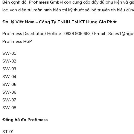
Bên cạnh đó,
Profimess GmbH
còn cung cấp đầy đủ phụ kiện và giả
lọc, van điện từ, màn hình hiển thị kỹ thuật số, bộ truyền tín hiệ
Đại lý Việt Nam – Công Ty TNHH TM KT Hưng Gia Phát
Profimess Distributor / Hotline : 0938 906 663 / Email : Sales1@h
Profimess HGP
SW-01
SW-02
SW-03
SW-04
SW-05
SW-06
SW-07
SW-08
Đồng hồ đo Profimess
ST-01