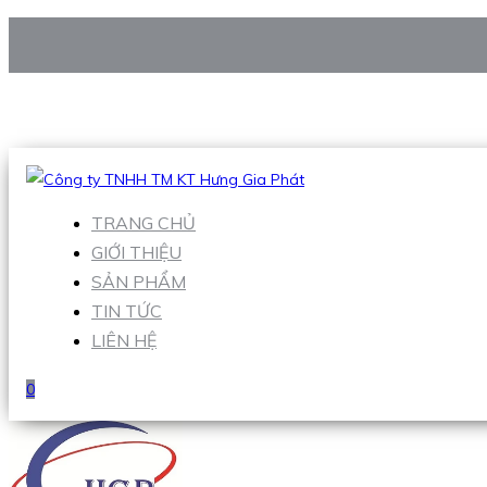
CÔNG TY TNHH TM KT HƯNG GIA PHÁT
Hotline
:
0938 906 663
Email
:
Sales1@hgpvietnam.com
TRANG CHỦ
GIỚI THIỆU
SẢN PHẨM
TIN TỨC
LIÊN HỆ
0