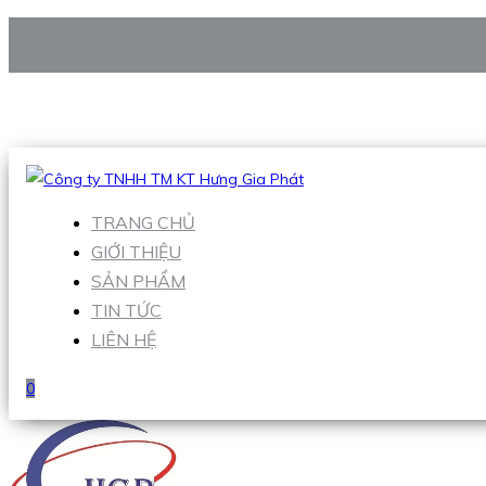
CÔNG TY TNHH TM KT HƯNG GIA PHÁT
Hotline
:
0938 906 663
Email
:
Sales1@hgpvietnam.com
TRANG CHỦ
GIỚI THIỆU
SẢN PHẨM
TIN TỨC
LIÊN HỆ
0