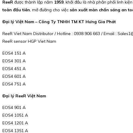
ReeR
được thành lập năm
1959
, khởi đầu là nhà phân phối linh k
toàn đầu tiên
, mở đường cho việc
sản xuất màn chắn sáng an to
Đại lý Việt Nam – Công Ty TNHH TM KT Hưng Gia Phát
ReeR Viet Nam Distributor / Hotline : 0938 906 663 / Email : Sal
ReeR sensor HGP Viet Nam
EOS4 151 A
EOS4 301 A
EOS4 451 A
EOS4 601 A
EOS4 751 A
Đại lý ReeR Việt Nam
EOS4 901 A
EOS4 1051 A
EOS4 1201 A
EOS4 1351 A