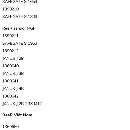
SAFEGATE S 1653
1390210
SAFEGATE S 1803
ReeR sensor HGP
1390211
SAFEGATE S 1953
1390212
JANUS J 2B
1360640
JANUS J 3B
1360641
JANUS J 4B
1360642
JANUS J 2B TRX M12
ReeR Việt Nam
1360650