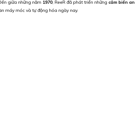
. Đến giữa những năm
1970
, ReeR đã phát triển những
cảm biến an
toàn máy móc và tự động hóa ngày nay.