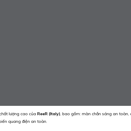
 chất lượng cao của
ReeR (Italy)
, bao gồm: màn chắn sáng an toàn, c
biến quang điện an toàn.