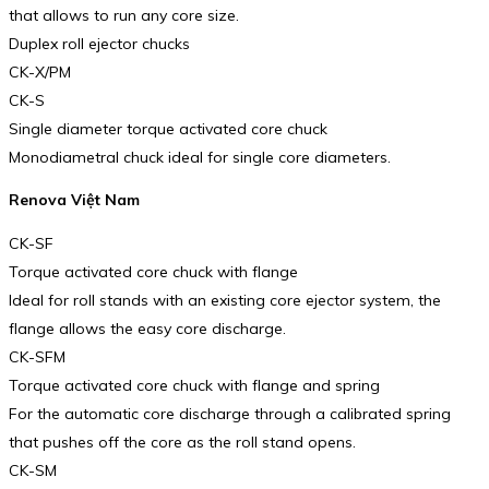
that allows to run any core size.
Duplex roll ejector chucks
CK-X/PM
CK-S
Single diameter torque activated core chuck
Monodiametral chuck ideal for single core diameters.
Renova Việt Nam
CK-SF
Torque activated core chuck with flange
Ideal for roll stands with an existing core ejector system, the
flange allows the easy core discharge.
CK-SFM
Torque activated core chuck with flange and spring
For the automatic core discharge through a calibrated spring
that pushes off the core as the roll stand opens.
CK-SM