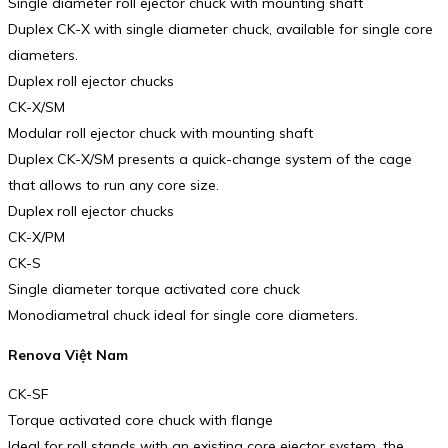
Single diameter roll ejector chuck with mounting shaft
Duplex CK-X with single diameter chuck, available for single core
diameters.
Duplex roll ejector chucks
CK-X/SM
Modular roll ejector chuck with mounting shaft
Duplex CK-X/SM presents a quick-change system of the cage
that allows to run any core size.
Duplex roll ejector chucks
CK-X/PM
CK-S
Single diameter torque activated core chuck
Monodiametral chuck ideal for single core diameters.
Renova Việt Nam
CK-SF
Torque activated core chuck with flange
Ideal for roll stands with an existing core ejector system, the