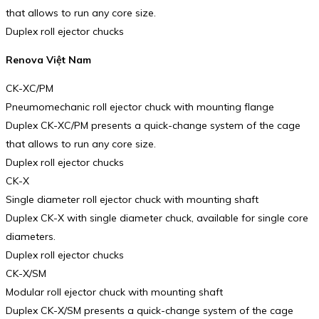
that allows to run any core size.
Duplex roll ejector chucks
Renova Việt Nam
CK-XC/PM
Pneumomechanic roll ejector chuck with mounting flange
Duplex CK-XC/PM presents a quick-change system of the cage
that allows to run any core size.
Duplex roll ejector chucks
CK-X
Single diameter roll ejector chuck with mounting shaft
Duplex CK-X with single diameter chuck, available for single core
diameters.
Duplex roll ejector chucks
CK-X/SM
Modular roll ejector chuck with mounting shaft
Duplex CK-X/SM presents a quick-change system of the cage