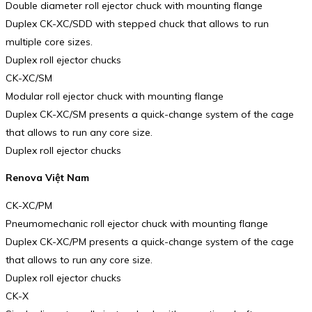
Double diameter roll ejector chuck with mounting flange
Duplex CK-XC/SDD with stepped chuck that allows to run
multiple core sizes.
Duplex roll ejector chucks
CK-XC/SM
Modular roll ejector chuck with mounting flange
Duplex CK-XC/SM presents a quick-change system of the cage
that allows to run any core size.
Duplex roll ejector chucks
Renova Việt Nam
CK-XC/PM
Pneumomechanic roll ejector chuck with mounting flange
Duplex CK-XC/PM presents a quick-change system of the cage
that allows to run any core size.
Duplex roll ejector chucks
CK-X