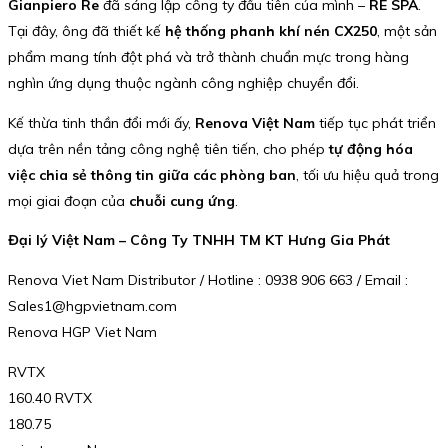
Gianpiero Re
đã sáng lập công ty đầu tiên của mình –
RE SPA
.
Tại đây, ông đã thiết kế
hệ thống phanh khí nén CX250
, một sản
phẩm mang tính đột phá và trở thành chuẩn mực trong hàng
nghìn ứng dụng thuộc ngành công nghiệp chuyển đổi.
Kế thừa tinh thần đổi mới ấy,
Renova Việt Nam
tiếp tục phát triển
dựa trên nền tảng công nghệ tiên tiến, cho phép
tự động hóa
việc chia sẻ thông tin giữa các phòng ban
, tối ưu hiệu quả trong
mọi giai đoạn của
chuỗi cung ứng
.
Đại lý Việt Nam – Công Ty TNHH TM KT Hưng Gia Phát
Renova Viet Nam Distributor / Hotline : 0938 906 663 / Email :
Sales1@hgpvietnam.com
Renova HGP Viet Nam
RVTX
160.40 RVTX
180.75