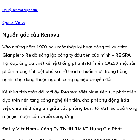
Đại lý Renova Việt Nam
Quick View
Nguồn gốc của Renova
Vào những năm 1970, sau một thập kỷ hoạt động tại Wichita,
Gianpiero Re
đã sáng lập công ty đầu tiên của mình –
RE SPA
.
Tại đây, ông đã thiết kế
hệ thống phanh khí nén CX250
, một sản
phẩm mang tính đột phá và trở thành chuẩn mực trong hàng
nghìn ứng dụng thuộc ngành công nghiệp chuyển đổi.
Kế thừa tinh thần đổi mới ấy,
Renova Việt Nam
tiếp tục phát triển
dựa trên nền tảng công nghệ tiên tiến, cho phép
tự động hóa
việc chia sẻ thông tin giữa các phòng ban
, tối ưu hiệu quả trong
mọi giai đoạn của
chuỗi cung ứng
.
Đại lý Việt Nam – Công Ty TNHH TM KT Hưng Gia Phát