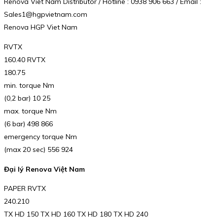
Renova Viet Nam Distributor / Hotline : 0938 906 663 / Email :
Sales1@hgpvietnam.com
Renova HGP Viet Nam
RVTX
160.40 RVTX
180.75
min. torque Nm
(0,2 bar) 10 25
max. torque Nm
(6 bar) 498 866
emergency torque Nm
(max 20 sec) 556 924
Đại lý Renova Việt Nam
PAPER RVTX
240.210
TX HD 150 TX HD 160 TX HD 180 TX HD 240