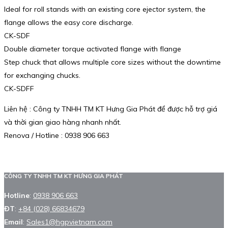
Ideal for roll stands with an existing core ejector system, the
flange allows the easy core discharge.
CK-SDF
Double diameter torque activated flange with flange
Step chuck that allows multiple core sizes without the downtime
for exchanging chucks.
CK-SDFF
Liên hệ : Công ty TNHH TM KT Hưng Gia Phát để được hỗ trợ giá
và thời gian giao hàng nhanh nhất.
Renova / Hotline : 0938 906 663
CÔNG TY TNHH TM KT HƯNG GIA PHÁT
Hotline
:
0938 906 663
ĐT
:
+84 (028) 66834679
Email
:
Sales1@hgpvietnam.com