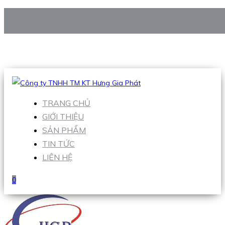
CÔNG TY TNHH TM KT HƯNG GIA PHÁT
Hotline
:
0938 906 663
Email
:
Sales1@hgpvietnam.com
TRANG CHỦ
GIỚI THIỆU
SẢN PHẨM
TIN TỨC
LIÊN HỆ
0