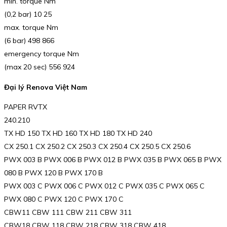
min. torque Nm
(0,2 bar) 10 25
max. torque Nm
(6 bar) 498 866
emergency torque Nm
(max 20 sec) 556 924
Đại lý Renova Việt Nam
PAPER RVTX
240.210
TX HD 150 TX HD 160 TX HD 180 TX HD 240
CX 250.1 CX 250.2 CX 250.3 CX 250.4 CX 250.5 CX 250.6
PWX 003 B PWX 006 B PWX 012 B PWX 035 B PWX 065 B PWX
080 B PWX 120 B PWX 170 B
PWX 003 C PWX 006 C PWX 012 C PWX 035 C PWX 065 C
PWX 080 C PWX 120 C PWX 170 C
CBW11 CBW 111 CBW 211 CBW 311
CBW18 CBW 118 CBW 218 CBW 318 CBW 418