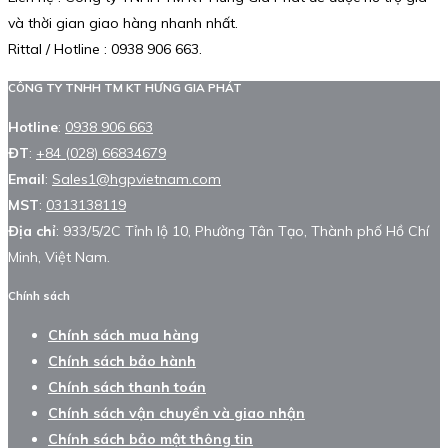
và thời gian giao hàng nhanh nhất.
Rittal / Hotline : 0938 906 663.
CÔNG TY TNHH TM KT HƯNG GIA PHÁT
Hotline
:
0938 906 663
ĐT
:
+84 (028) 66834679
Email
:
Sales1@hgpvietnam.com
MST
:
0313138119
Địa chỉ
: 933/5/2C Tỉnh lộ 10, Phường Tân Tạo, Thành phố Hồ Chí
Minh, Việt Nam.
Chính sách
Chính sách mua hàng
Chính sách bảo hành
Chính sách thanh toán
Chính sách vận chuyển và giao nhận
Chính sách bảo mật thông tin