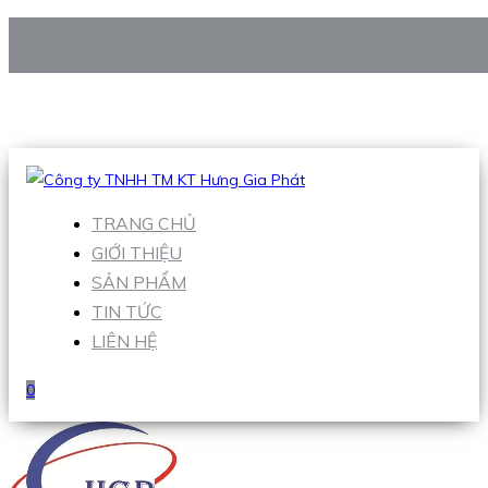
CÔNG TY TNHH TM KT HƯNG GIA PHÁT
Hotline
:
0938 906 663
Email
:
Sales1@hgpvietnam.com
TRANG CHỦ
GIỚI THIỆU
SẢN PHẨM
TIN TỨC
LIÊN HỆ
0