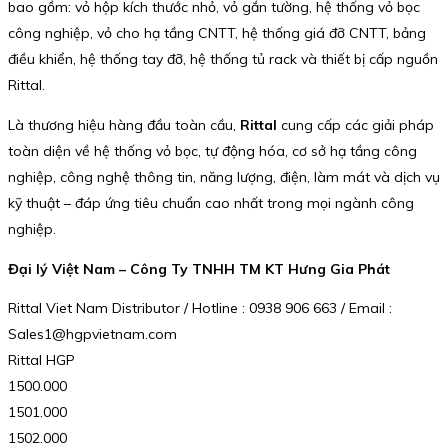
bao gồm: vỏ hộp kích thước nhỏ, vỏ gắn tường, hệ thống vỏ bọc
công nghiệp, vỏ cho hạ tầng CNTT, hệ thống giá đỡ CNTT, bảng
điều khiển, hệ thống tay đỡ, hệ thống tủ rack và thiết bị cấp nguồn
Rittal.
Là thương hiệu hàng đầu toàn cầu,
Rittal
cung cấp các giải pháp
toàn diện về hệ thống vỏ bọc, tự động hóa, cơ sở hạ tầng công
nghiệp, công nghệ thông tin, năng lượng, điện, làm mát và dịch vụ
kỹ thuật – đáp ứng tiêu chuẩn cao nhất trong mọi ngành công
nghiệp.
Đại lý Việt Nam – Công Ty TNHH TM KT Hưng Gia Phát
Rittal Viet Nam Distributor / Hotline : 0938 906 663 / Email :
Sales1@hgpvietnam.com
Rittal HGP
1500.000
1501.000
1502.000