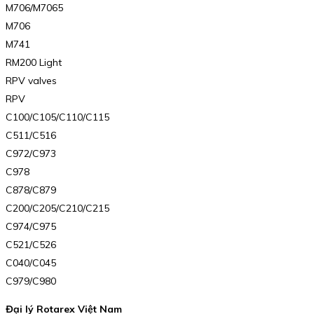
M706/M7065
M706
M741
RM200 Light
RPV valves
RPV
C100/C105/C110/C115
C511/C516
C972/C973
C978
C878/C879
C200/C205/C210/C215
C974/C975
C521/C526
C040/C045
C979/C980
Đại lý Rotarex Việt Nam