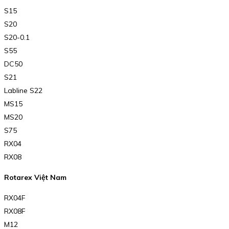
S15
S20
S20-0.1
S55
DC50
S21
Labline S22
MS15
MS20
S75
RX04
RX08
Rotarex Việt Nam
RX04F
RX08F
M12