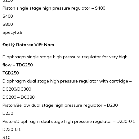
S220
Piston single stage high pressure regulator – S400
S400
S800
Specyl 25
Đại lý Rotarex Việt Nam
Diaphragm single stage high pressure regulator for very high
flow – TDG250
TGD250
Diaphragm dual stage high pressure regulator with cartridge –
DC280/DC380
DC280 – DC380
Piston/Bellow dual stage high pressure regulator – D230
D230
Piston/Diaphragm dual stage high pressure regulator – D230-0.1
D230-0.1
S10