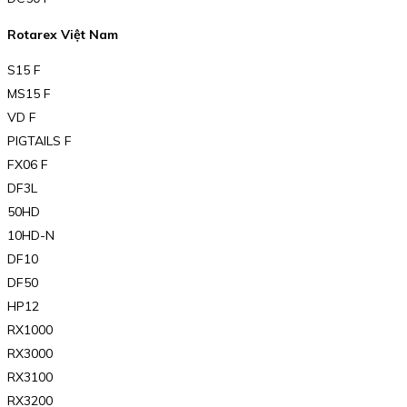
Rotarex Việt Nam
S15 F
MS15 F
VD F
PIGTAILS F
FX06 F
DF3L
50HD
10HD-N
DF10
DF50
HP12
RX1000
RX3000
RX3100
RX3200