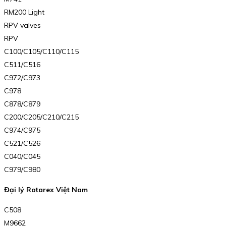
RM200 Light
RPV valves
RPV
C100/C105/C110/C115
C511/C516
C972/C973
C978
C878/C879
C200/C205/C210/C215
C974/C975
C521/C526
C040/C045
C979/C980
Đại lý Rotarex Việt Nam
C508
M9662