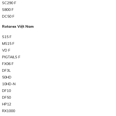
SC290 F
S800 F
DC50 F
Rotarex Việt Nam
S15 F
MS15 F
VD F
PIGTAILS F
FX06 F
DF3L
50HD
10HD-N
DF10
DF50
HP12
RX1000