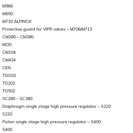
M966
M650
M730 ALPINOX
Protective guard for VIPR valves – M706/M713
CM280 – CM380
MOD
CM104
CM454
CEN
TDI102
TD202
TD502
SC280 – SC380
Diaphragm single stage high pressure regulator – S220
S220
Piston single stage high pressure regulator – S400
S400