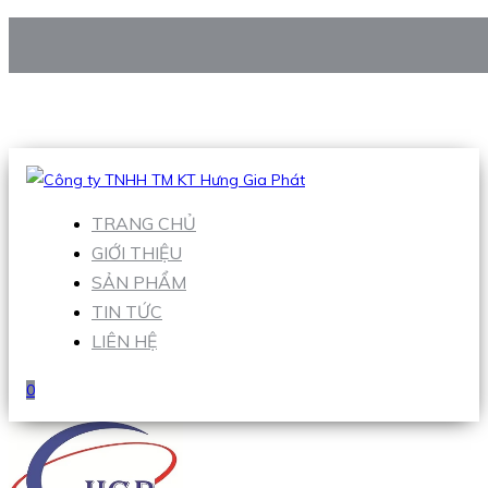
CÔNG TY TNHH TM KT HƯNG GIA PHÁT
Hotline
:
0938 906 663
Email
:
Sales1@hgpvietnam.com
TRANG CHỦ
GIỚI THIỆU
SẢN PHẨM
TIN TỨC
LIÊN HỆ
0