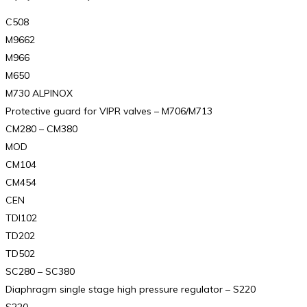
C508
M9662
M966
M650
M730 ALPINOX
Protective guard for VIPR valves – M706/M713
CM280 – CM380
MOD
CM104
CM454
CEN
TDI102
TD202
TD502
SC280 – SC380
Diaphragm single stage high pressure regulator – S220