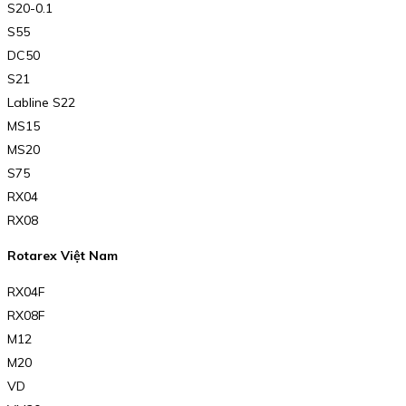
S20-0.1
S55
DC50
S21
Labline S22
MS15
MS20
S75
RX04
RX08
Rotarex Việt Nam
RX04F
RX08F
M12
M20
VD