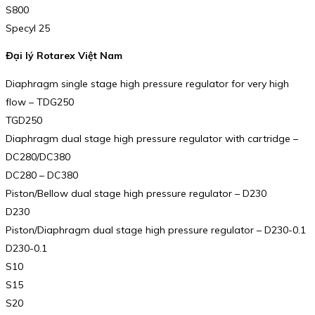
S800
Specyl 25
Đại lý Rotarex Việt Nam
Diaphragm single stage high pressure regulator for very high
flow – TDG250
TGD250
Diaphragm dual stage high pressure regulator with cartridge –
DC280/DC380
DC280 – DC380
Piston/Bellow dual stage high pressure regulator – D230
D230
Piston/Diaphragm dual stage high pressure regulator – D230-0.1
D230-0.1
S10
S15
S20