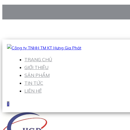
CÔNG TY TNHH TM KT HƯNG GIA PHÁT
Hotline
:
0938 906 663
Email
:
Sales1@hgpvietnam.com
TRANG CHỦ
GIỚI THIỆU
SẢN PHẨM
TIN TỨC
LIÊN HỆ
0