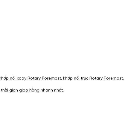
ớp nối xoay Rotary Foremost, khớp nối trục Rotary Foremost.
 thời gian giao hàng nhanh nhất.