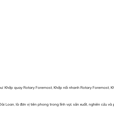
ư: Khớp quay Rotary Foremost, Khớp nối nhanh Rotary Foremost, Kh
ài Loan, là đơn vị tiên phong trong lĩnh vực sản xuất, nghiên cứu và