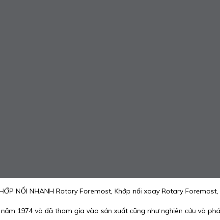
HỚP NỐI NHANH Rotary Foremost, Khớp nối xoay Rotary Foremost, k
o năm 1974 và đã tham gia vào sản xuất cũng như nghiên cứu và phá