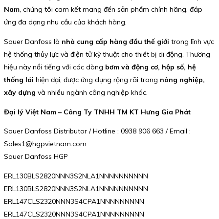
Nam
, chúng tôi cam kết mang đến sản phẩm chính hãng, đáp
ứng đa dạng nhu cầu của khách hàng.
Sauer Danfoss là
nhà cung cấp hàng đầu thế giới
trong lĩnh vực
hệ thống thủy lực và điện tử kỹ thuật cho thiết bị di động. Thương
hiệu này nổi tiếng với các dòng
bơm và động cơ, hộp số, hệ
thống lái
hiện đại, được ứng dụng rộng rãi trong
nông nghiệp,
xây dựng
và nhiều ngành công nghiệp khác.
Đại lý Việt Nam – Công Ty TNHH TM KT Hưng Gia Phát
Sauer Danfoss Distributor / Hotline : 0938 906 663 / Email :
Sales1@hgpvietnam.com
Sauer Danfoss HGP
ERL130BLS2820NNN3S2NLA1NNNNNNNNNN
ERL130BLS2820NNN3S2NLA1NNNNNNNNNN
ERL147CLS2320NNN3S4CPA1NNNNNNNNN
ERL147CLS2320NNN3S4CPA1NNNNNNNNN