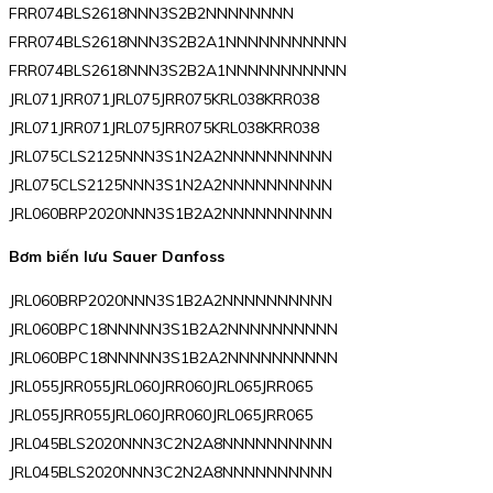
FRR074BLS2618NNN3S2B2NNNNNNNN
FRR074BLS2618NNN3S2B2A1NNNNNNNNNNN
FRR074BLS2618NNN3S2B2A1NNNNNNNNNNN
JRL071JRR071JRL075JRR075KRL038KRR038
JRL071JRR071JRL075JRR075KRL038KRR038
JRL075CLS2125NNN3S1N2A2NNNNNNNNNN
JRL075CLS2125NNN3S1N2A2NNNNNNNNNN
JRL060BRP2020NNN3S1B2A2NNNNNNNNNN
Bơm biến lưu Sauer Danfoss
JRL060BRP2020NNN3S1B2A2NNNNNNNNNN
JRL060BPC18NNNNN3S1B2A2NNNNNNNNNN
JRL060BPC18NNNNN3S1B2A2NNNNNNNNNN
JRL055JRR055JRL060JRR060JRL065JRR065
JRL055JRR055JRL060JRR060JRL065JRR065
JRL045BLS2020NNN3C2N2A8NNNNNNNNNN
JRL045BLS2020NNN3C2N2A8NNNNNNNNNN