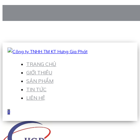
CÔNG TY TNHH TM KT HƯNG GIA PHÁT
Hotline
:
0938 906 663
Email
:
Sales1@hgpvietnam.com
TRANG CHỦ
GIỚI THIỆU
SẢN PHẨM
TIN TỨC
LIÊN HỆ
0