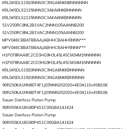
KRL045DLS1920NNN3C3NGA6NKNBNNNNNN
KRL045DLS2125NNN3C3AKA6NKBNNNNN
KRL045DLS2125NNN3C3AKA6NKBNNNNN
51V250RC8NL2B1VAC2NNN105AANNB200
51V250RC8NL2B1VAC2NNN105AANNB200
MPV046CBBATBBAAJABHHCBAHH5NNN***
MPV046CBBATBBAAJABHHCBAHH5NNN***
H1P078RAA8C2CD3HG9H3L45L45CM34M1NNNNNN
H1P078RAA8C2CD3HG9H3L45L45CM34M1NNNNNN
KRL045DLS1920NNN3C3NGA6NKKBNNNNN
KRL045DLS1920NNN3C3NGA6NKKBNNNNN
90R250KA1NN80T4F1J03NNN202020+KE04110+K08106
90R250KA1NN80T4F1J03NNN202020+KE04110+K08106
Sauer Danfoss Piston Pump
90R055KA1BG80P4S1C00GBA141424
Sauer Danfoss Piston Pump
90R055KA1BG80P4S1C00GBA141424