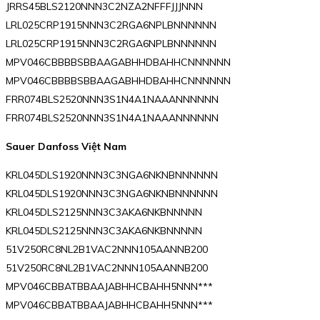
JRRS45BLS2120NNN3C2NZA2NFFFJJJNNN
LRL025CRP1915NNN3C2RGA6NPLBNNNNNN
LRL025CRP1915NNN3C2RGA6NPLBNNNNNN
MPV046CBBBBSBBAAGABHHDBAHHCNNNNNN
MPV046CBBBBSBBAAGABHHDBAHHCNNNNNN
FRR074BLS2520NNN3S1N4A1NAAANNNNNN
FRR074BLS2520NNN3S1N4A1NAAANNNNNN
Sauer Danfoss Việt Nam
KRL045DLS1920NNN3C3NGA6NKNBNNNNNN
KRL045DLS1920NNN3C3NGA6NKNBNNNNNN
KRL045DLS2125NNN3C3AKA6NKBNNNNN
KRL045DLS2125NNN3C3AKA6NKBNNNNN
51V250RC8NL2B1VAC2NNN105AANNB200
51V250RC8NL2B1VAC2NNN105AANNB200
MPV046CBBATBBAAJABHHCBAHH5NNN***
MPV046CBBATBBAAJABHHCBAHH5NNN***