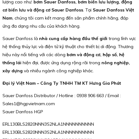
lượng cao như:
bơm Sauer Danfoss, bơm biến lưu lượng, động
cơ biến lưu và động cơ Sauer Danfoss
. Tại
Sauer Danfoss Việt
Nam
, chúng tôi cam kết mang đến sản phẩm chính hãng, đáp
ứng đa dạng nhu cầu của khách hàng.
Sauer Danfoss là
nhà cung cấp hàng đầu thế giới
trong lĩnh vực
hệ thống thủy lực và điện tử kỹ thuật cho thiết bị di động. Thương
hiệu này nổi tiếng với các dòng
bơm và động cơ, hộp số, hệ
thống lái
hiện đại, được ứng dụng rộng rãi trong
nông nghiệp,
xây dựng
và nhiều ngành công nghiệp khác.
Đại lý Việt Nam – Công Ty TNHH TM KT Hưng Gia Phát
Sauer Danfoss Distributor / Hotline : 0938 906 663 / Email :
Sales1@hgpvietnam.com
Sauer Danfoss HGP
ERL130BLS2820NNN3S2NLA1NNNNNNNNNN
ERL130BLS2820NNN3S2NLA1NNNNNNNNNN