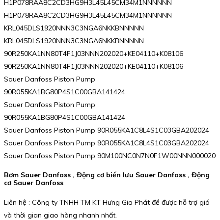
H1P078RAA8C2CD3HG9H3L45L45CM34M1NNNNNN
H1P078RAA8C2CD3HG9H3L45L45CM34M1NNNNNN
KRL045DLS1920NNN3C3NGA6NKKBNNNNN
KRL045DLS1920NNN3C3NGA6NKKBNNNNN
90R250KA1NN80T4F1J03NNN202020+KE04110+K08106
90R250KA1NN80T4F1J03NNN202020+KE04110+K08106
Sauer Danfoss Piston Pump
90R055KA1BG80P4S1C00GBA141424
Sauer Danfoss Piston Pump
90R055KA1BG80P4S1C00GBA141424
Sauer Danfoss Piston Pump 90R055KA1C8L4S1C03GBA202024
Sauer Danfoss Piston Pump 90R055KA1C8L4S1C03GBA202024
Sauer Danfoss Piston Pump 90M100NC0N7N0F1W00NNN000020
Bơm Sauer Danfoss , Động cơ biến lưu Sauer Danfoss , Động
cơ Sauer Danfoss
Liên hệ : Công ty TNHH TM KT Hưng Gia Phát để được hỗ trợ giá
và thời gian giao hàng nhanh nhất.