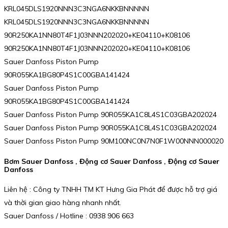
KRL045DLS1920NNN3C3NGA6NKKBNNNNN
KRL045DLS1920NNN3C3NGA6NKKBNNNNN
90R250KA1NN80T4F1J03NNN202020+KE04110+K08106
90R250KA1NN80T4F1J03NNN202020+KE04110+K08106
Sauer Danfoss Piston Pump
90R055KA1BG80P4S1C00GBA141424
Sauer Danfoss Piston Pump
90R055KA1BG80P4S1C00GBA141424
Sauer Danfoss Piston Pump 90R055KA1C8L4S1C03GBA202024
Sauer Danfoss Piston Pump 90R055KA1C8L4S1C03GBA202024
Sauer Danfoss Piston Pump 90M100NC0N7N0F1W00NNN000020
Bơm Sauer Danfoss , Động cơ Sauer Danfoss , Động cơ Sauer
Danfoss
Liên hệ : Công ty TNHH TM KT Hưng Gia Phát để được hỗ trợ giá
và thời gian giao hàng nhanh nhất.
Sauer Danfoss / Hotline : 0938 906 663