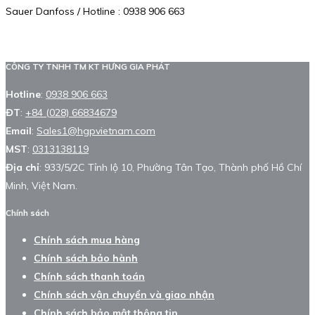
Sauer Danfoss / Hotline : 0938 906 663
CÔNG TY TNHH TM KT HƯNG GIA PHÁT
Hotline
:
0938 906 663
ĐT
:
+84 (028) 66834679
Email
:
Sales1@hgpvietnam.com
MST
:
0313138119
Địa chỉ
: 933/5/2C Tỉnh lộ 10, Phường Tân Tạo, Thành phố Hồ Chí
Minh, Việt Nam.
Chính sách
Chính sách mua hàng
Chính sách bảo hành
Chính sách thanh toán
Chính sách vận chuyển và giao nhận
Chính sách bảo mật thông tin