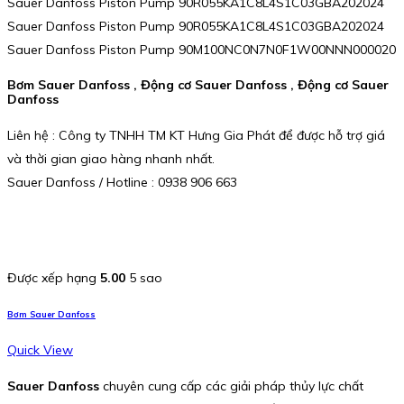
Sauer Danfoss Piston Pump 90R055KA1C8L4S1C03GBA202024
Sauer Danfoss Piston Pump 90R055KA1C8L4S1C03GBA202024
Sauer Danfoss Piston Pump 90M100NC0N7N0F1W00NNN000020
Bơm Sauer Danfoss , Động cơ Sauer Danfoss , Động cơ Sauer
Danfoss
Liên hệ : Công ty TNHH TM KT Hưng Gia Phát để được hỗ trợ giá
và thời gian giao hàng nhanh nhất.
Sauer Danfoss / Hotline : 0938 906 663
Được xếp hạng
5.00
5 sao
Bơm Sauer Danfoss
Quick View
Sauer Danfoss
chuyên cung cấp các giải pháp thủy lực chất