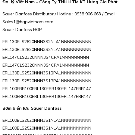
Đại lý Việt Nam – Công Ty TNHH TM KT Hưng Gia Phát
Sauer Danfoss Distributor / Hotline : 0938 906 663 / Email :
Sales1@hgpvietnam.com
Sauer Danfoss HGP
ERL130BLS2820NNN3S2NLA1NNNNNNNNNN
ERL130BLS2820NNN3S2NLA1NNNNNNNNNN
ERL147CLS2320NNN3S4CPA1NNNNNNNNN
ERL147CLS2320NNN3S4CPA1NNNNNNNNN
ERL130BLS2520NNN3S1BPA1NNNNNNNNNN
ERL130BLS2520NNN3S1BPA1NNNNNNNNNN
ERL100ERR100ERL130ERR130ERL147ERR147
ERL100ERR100ERL130ERR130ERL147ERR147
Bơm biến lưu Sauer Danfoss
ERL100BLS2520NNN3S1NLA1NNNNNNNNNN
ERL100BLS2520NNN3S1NLA1NNNNNNNNNN