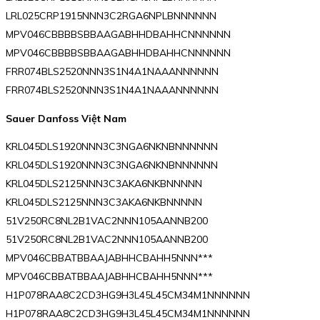
LRL025CRP1915NNN3C2RGA6NPLBNNNNNN
MPV046CBBBBSBBAAGABHHDBAHHCNNNNNN
MPV046CBBBBSBBAAGABHHDBAHHCNNNNNN
FRR074BLS2520NNN3S1N4A1NAAANNNNNN
FRR074BLS2520NNN3S1N4A1NAAANNNNNN
Sauer Danfoss Việt Nam
KRL045DLS1920NNN3C3NGA6NKNBNNNNNN
KRL045DLS1920NNN3C3NGA6NKNBNNNNNN
KRL045DLS2125NNN3C3AKA6NKBNNNNN
KRL045DLS2125NNN3C3AKA6NKBNNNNN
51V250RC8NL2B1VAC2NNN105AANNB200
51V250RC8NL2B1VAC2NNN105AANNB200
MPV046CBBATBBAAJABHHCBAHH5NNN***
MPV046CBBATBBAAJABHHCBAHH5NNN***
H1P078RAA8C2CD3HG9H3L45L45CM34M1NNNNNN
H1P078RAA8C2CD3HG9H3L45L45CM34M1NNNNNN