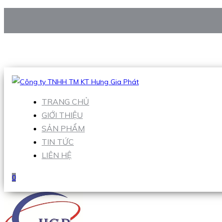
CÔNG TY TNHH TM KT HƯNG GIA PHÁT
Hotline
:
0938 906 663
Email
:
Sales1@hgpvietnam.com
TRANG CHỦ
GIỚI THIỆU
SẢN PHẨM
TIN TỨC
LIÊN HỆ
0