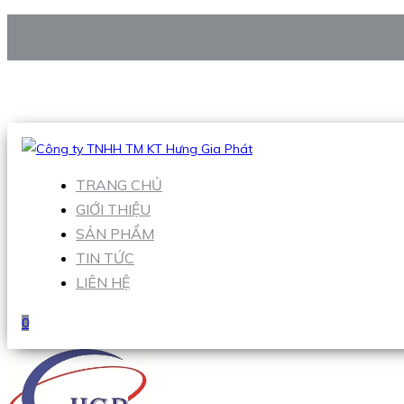
CÔNG TY TNHH TM KT HƯNG GIA PHÁT
Hotline
:
0938 906 663
Email
:
Sales1@hgpvietnam.com
TRANG CHỦ
GIỚI THIỆU
SẢN PHẨM
TIN TỨC
LIÊN HỆ
0