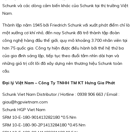
Schunk và các dòng cảm biến khác của Schunk tại thị trường Việt
Nam.
Thành lập năm 1945 bởi Friedrich Schunk với xuất phát điểm chỉ là
một xưởng cơ khí nhỏ, đến nay Schunk đã trở thành tập đoàn
công nghệ hàng đầu thế giới, quy mô khoảng 3.700 nhân viên tại
hơn 75 quốc gia. Công ty hiện được điều hành bởi thế hệ thứ ba
của gia đình sáng lập, tiếp tục theo đuổi tầm nhìn dài hạn và
những giá trị cốt lõi đã xây dựng nên thương hiệu Schunk toàn
cầu.
Đại lý Việt Nam – Công Ty TNHH TM KT Hưng Gia Phát
Schunk Viet Nam Distributor / Hotline : 0938 906 663 / Email :
giau@hgpvietnam.com
Schunk HGP Viet Nam
SRM 10-E-180-901413282180 °0.5 Nm
SRM 10-E-180-90-2P1413284180 °0.45 Nm