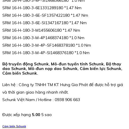
SRM 16-H-180-3-4P-SI1468366180 °1.0 Nm
SRM 16-H-180-3-6E1331289180 °1.47 Nm
SRM 16-H-180-3-6E-SF1357422180 °1.47 Nm
SRM 16-H-180-3-6E-SI1347167180 °1.47 Nm
SRM 16-H-180-3-M1455606180 °1.47 Nm
SRM 16-H-180-3-M-4P1468374180 °1.0 Nm
SRM 16-H-180-3-M-4P-SF1468378180 °1.0 Nm
SRM 16-H-180-3-M-4P-SI1468376180 °1.0 Nm
Bộ truyền động Schunk, Mô-đun tuyến tính Schunk, Bộ thay
dao Schunk, Mô-đun nạp dao Schunk, Cảm biến lực Schunk,
Cảm biến Schunk.
Liên hệ : Công ty TNHH TM KT Hưng Gia Phát để được hỗ trợ giá
và thời gian giao hàng nhanh nhất.
Schunk Việt Nam / Hotline : 0938 906 663
Được xếp hạng
5.00
5 sao
Cảm biến Schunk