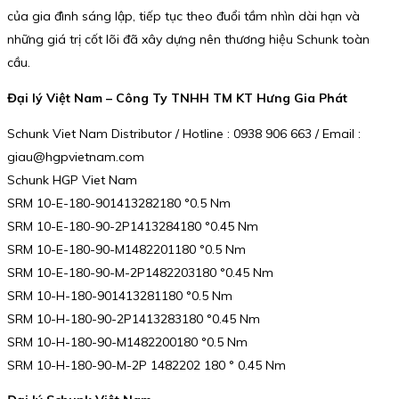
của gia đình sáng lập, tiếp tục theo đuổi tầm nhìn dài hạn và
những giá trị cốt lõi đã xây dựng nên thương hiệu Schunk toàn
cầu.
Đại lý Việt Nam – Công Ty TNHH TM KT Hưng Gia Phát
Schunk Viet Nam Distributor / Hotline : 0938 906 663 / Email :
giau@hgpvietnam.com
Schunk HGP Viet Nam
SRM 10-E-180-901413282180 °0.5 Nm
SRM 10-E-180-90-2P1413284180 °0.45 Nm
SRM 10-E-180-90-M1482201180 °0.5 Nm
SRM 10-E-180-90-M-2P1482203180 °0.45 Nm
SRM 10-H-180-901413281180 °0.5 Nm
SRM 10-H-180-90-2P1413283180 °0.45 Nm
SRM 10-H-180-90-M1482200180 °0.5 Nm
SRM 10-H-180-90-M-2P 1482202 180 ° 0.45 Nm