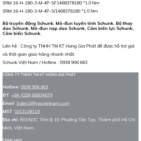
SRM 16-H-180-3-M-4P-SF1468378180 °1.0 Nm
SRM 16-H-180-3-M-4P-SI1468376180 °1.0 Nm
Bộ truyền động Schunk, Mô-đun tuyến tính Schunk, Bộ thay
dao Schunk, Mô-đun nạp dao Schunk, Cảm biến lực Schunk,
Cảm biến Schunk.
Liên hệ : Công ty TNHH TM KT Hưng Gia Phát để được hỗ trợ giá
và thời gian giao hàng nhanh nhất.
Schunk Việt Nam / Hotline : 0938 906 663
CÔNG TY TNHH TM KT HƯNG GIA PHÁT
Hotline
:
0938 906 663
ĐT
:
+84 (028) 66834679
Email
:
Sales1@hgpvietnam.com
MST
:
0313138119
Địa chỉ
: 933/5/2C Tỉnh lộ 10, Phường Tân Tạo, Thành phố Hồ Chí
Minh, Việt Nam.
Chính sách