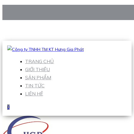
CÔNG TY TNHH TM KT HƯNG GIA PHÁT
Hotline
:
0938 906 663
Email
:
Sales1@hgpvietnam.com
TRANG CHỦ
GIỚI THIỆU
SẢN PHẨM
TIN TỨC
LIÊN HỆ
0