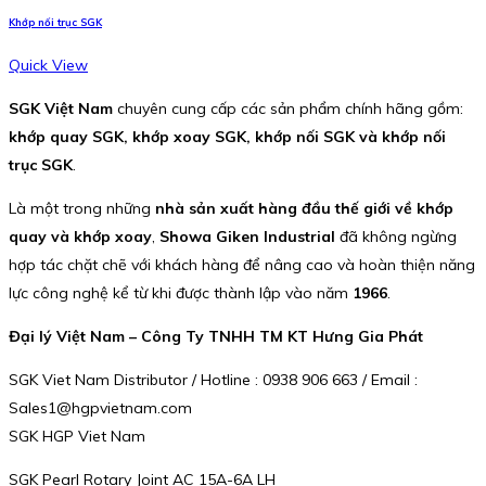
Khớp nối trục SGK
Quick View
SGK Việt Nam
chuyên cung cấp các sản phẩm chính hãng gồm:
khớp quay SGK, khớp xoay SGK, khớp nối SGK và khớp nối
trục SGK
.
Là một trong những
nhà sản xuất hàng đầu thế giới về khớp
quay và khớp xoay
,
Showa Giken Industrial
đã không ngừng
hợp tác chặt chẽ với khách hàng để nâng cao và hoàn thiện năng
lực công nghệ kể từ khi được thành lập vào năm
1966
.
Đại lý Việt Nam – Công Ty TNHH TM KT Hưng Gia Phát
SGK Viet Nam Distributor / Hotline : 0938 906 663 / Email :
Sales1@hgpvietnam.com
SGK HGP Viet Nam
SGK Pearl Rotary Joint AC 15A-6A LH