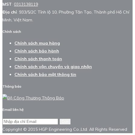
MST
:
0313138119
Địa chỉ
: 933/5/2C Tỉnh lộ 10, Phường Tân Tạo, Thành phố Hồ Chí
Minh, Việt Nam.
Chính sách
Chính sách mua hàng
Chính sách bảo hành
Chính sách thanh toán
Chính sách vận chuyển và giao nhận
Chính sách bảo mật thông tin
Thông báo
Email liên hệ
Gửi
Copyright © 2015 HGP Engineering Co.,Ltd. All Rights Reserved