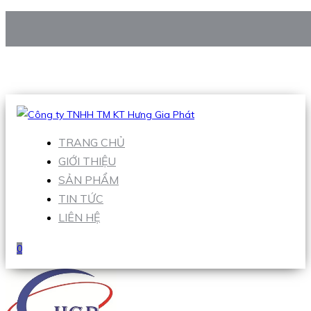
CÔNG TY TNHH TM KT HƯNG GIA PHÁT
Hotline
:
0938 906 663
Email
:
Sales1@hgpvietnam.com
TRANG CHỦ
GIỚI THIỆU
SẢN PHẨM
TIN TỨC
LIÊN HỆ
0