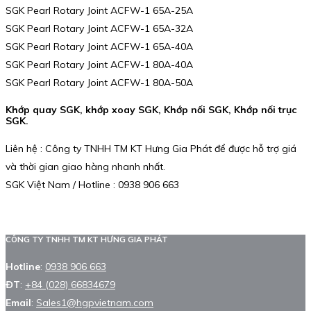
SGK Pearl Rotary Joint ACFW-1 65A-25A
SGK Pearl Rotary Joint ACFW-1 65A-32A
SGK Pearl Rotary Joint ACFW-1 65A-40A
SGK Pearl Rotary Joint ACFW-1 80A-40A
SGK Pearl Rotary Joint ACFW-1 80A-50A
Khớp quay SGK, khớp xoay SGK, Khớp nối SGK, Khớp nối trục
SGK.
Liên hệ : Công ty TNHH TM KT Hưng Gia Phát để được hỗ trợ giá
và thời gian giao hàng nhanh nhất.
SGK Việt Nam / Hotline : 0938 906 663
CÔNG TY TNHH TM KT HƯNG GIA PHÁT
Hotline
:
0938 906 663
ĐT
:
+84 (028) 66834679
Email
:
Sales1@hgpvietnam.com