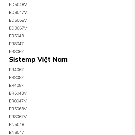
ED5048V
ED8047V
ED5068V
ED8067V
ER5048
ER8047
ER8067
Sistemp Việt Nam
ER4067
ER8087
ER4087
ER5048V
ER8047V
ER5068V
ER8067V
EN5048
EN8047