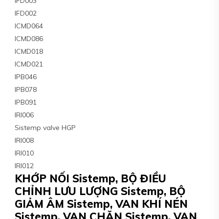
IFD003
IFD002
ICMD064
ICMD086
ICMD018
ICMD021
IPB046
IPB078
IPB091
IRI006
Sistemp valve HGP
IRI008
IRI010
IRI012
KHỚP NỐI Sistemp, BỘ ĐIỀU
CHỈNH LƯU LƯỢNG Sistemp, BỘ
GIẢM ÂM Sistemp, VAN KHÍ NÉN
Sistemp, VAN CHẶN Sistemp, VAN