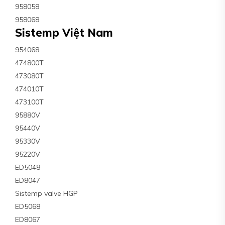
958058
958068
Sistemp Việt Nam
954068
474800T
473080T
474010T
473100T
95880V
95440V
95330V
95220V
ED5048
ED8047
Sistemp valve HGP
ED5068
ED8067