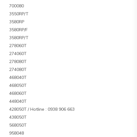
700080
3550RP/T
3580RP
3580RP/F
3580RP/T
278060T
274060T
278080T
274080T
468040T
468050T
468060T
448040T
428050T / Hotline : 0938 906 663
438050T
568050T
958048