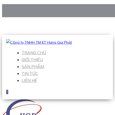
CÔNG TY TNHH TM KT HƯNG GIA PHÁT
Hotline
:
0938 906 663
Email
:
Sales1@hgpvietnam.com
TRANG CHỦ
GIỚI THIỆU
SẢN PHẨM
TIN TỨC
LIÊN HỆ
0