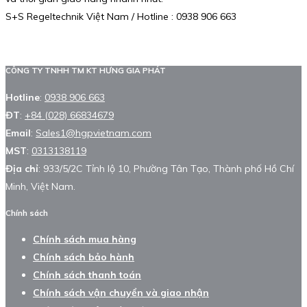
S+S Regeltechnik Việt Nam / Hotline : 0938 906 663
CÔNG TY TNHH TM KT HƯNG GIA PHÁT
Hotline
:
0938 906 663
ĐT
:
+84 (028) 66834679
Email
:
Sales1@hgpvietnam.com
MST
:
0313138119
Địa chỉ
: 933/5/2C Tỉnh lộ 10, Phường Tân Tạo, Thành phố Hồ Chí
Minh, Việt Nam.
Chính sách
Chính sách mua hàng
Chính sách bảo hành
Chính sách thanh toán
Chính sách vận chuyển và giao nhận