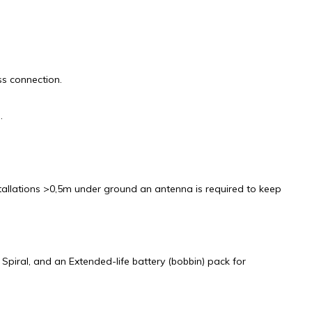
ss connection.
.
tallations >0,5m under ground an antenna is required to keep
Spiral, and an Extended-life battery (bobbin) pack for