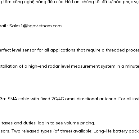
g tâm công nghệ hàng đầu của Hà Lan, chúng tôi đã tự hào phục v
 Email : Sales1@hgpvietnam.com
ect level sensor for all applications that require a threaded proce
allation of a high-end radar level measurement system in a minute
m SMA cable with fixed 2G/4G omni directional antenna. For all ins
 taxes and duties. log in to see volume pricing.
rs. Two released types (of three) available: Long-life battery pack 