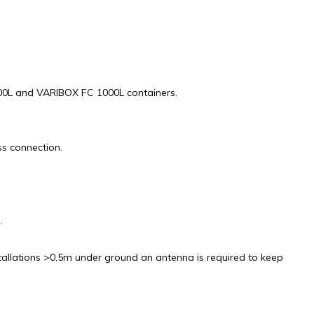
800L and VARIBOX FC 1000L containers.
ss connection.
.
tallations >0,5m under ground an antenna is required to keep