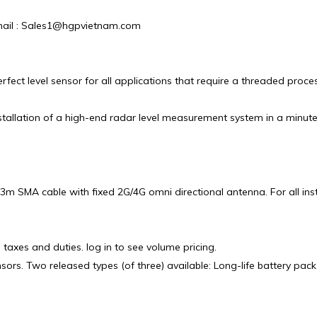
 Email : Sales1@hgpvietnam.com
ect level sensor for all applications that require a threaded proce
allation of a high-end radar level measurement system in a minute
m SMA cable with fixed 2G/4G omni directional antenna. For all ins
 taxes and duties. log in to see volume pricing.
rs. Two released types (of three) available: Long-life battery pack 