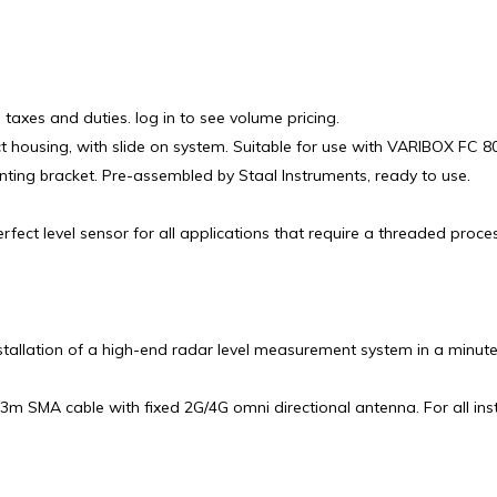
 taxes and duties. log in to see volume pricing.
housing, with slide on system. Suitable for use with VARIBOX FC 
ing bracket. Pre-assembled by Staal Instruments, ready to use.
ect level sensor for all applications that require a threaded proce
allation of a high-end radar level measurement system in a minute
m SMA cable with fixed 2G/4G omni directional antenna. For all ins