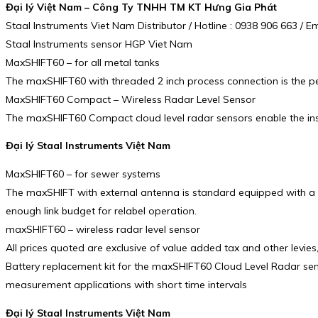
Đại lý Việt Nam – Công Ty TNHH TM KT Hưng Gia Phát
Staal Instruments Viet Nam Distributor / Hotline : 0938 906 663 /
Staal Instruments sensor HGP Viet Nam
MaxSHIFT60 – for all metal tanks
The maxSHIFT60 with threaded 2 inch process connection is the perf
MaxSHIFT60 Compact – Wireless Radar Level Sensor
The maxSHIFT60 Compact cloud level radar sensors enable the inst
Đại lý Staal Instruments Việt Nam
MaxSHIFT60 – for sewer systems
The maxSHIFT with external antenna is standard equipped with a 3
enough link budget for relabel operation.
maxSHIFT60 – wireless radar level sensor
All prices quoted are exclusive of value added tax and other levies,
Battery replacement kit for the maxSHIFT60 Cloud Level Radar senso
measurement applications with short time intervals
Đại lý Staal Instruments Việt Nam