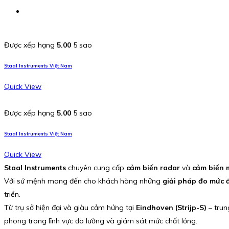
Được xếp hạng
5.00
5 sao
Staal Instruments Việt Nam
Quick View
Được xếp hạng
5.00
5 sao
Staal Instruments Việt Nam
Quick View
Staal Instruments
chuyên cung cấp
cảm biến radar
và
cảm biến 
Với sứ mệnh mang đến cho khách hàng những
giải pháp đo mức đ
triển.
Từ trụ sở hiện đại và giàu cảm hứng tại
Eindhoven (Strijp-S)
– trun
phong trong lĩnh vực đo lường và giám sát mức chất lỏng.