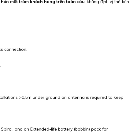
ụ
hơn một trăm khách hàng trên toàn cầu
, khẳng định vị thế tiên
ss connection.
.
tallations >0,5m under ground an antenna is required to keep
Spiral, and an Extended-life battery (bobbin) pack for