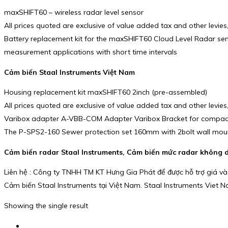
maxSHIFT60 – wireless radar level sensor
All prices quoted are exclusive of value added tax and other levies,
Battery replacement kit for the maxSHIFT60 Cloud Level Radar senso
measurement applications with short time intervals
Cảm biến Staal Instruments Việt Nam
Housing replacement kit maxSHIFT60 2inch (pre-assembled)
All prices quoted are exclusive of value added tax and other levies,
Varibox adapter A-VBB-COM Adapter Varibox Bracket for compact 
The P-SPS2-160 Sewer protection set 160mm with 2bolt wall mount
Cảm biến radar Staal Instruments, Cảm biến mức radar không d
Liên hệ : Công ty TNHH TM KT Hưng Gia Phát để được hỗ trợ giá và
Cảm biến Staal Instruments tại Việt Nam. Staal Instruments Viet Na
Showing the single result