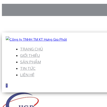
CÔNG TY TNHH TM KT HƯNG GIA PHÁT
Hotline
:
0938 906 663
Email
:
Sales1@hgpvietnam.com
TRANG CHỦ
GIỚI THIỆU
SẢN PHẨM
TIN TỨC
LIÊN HỆ
0