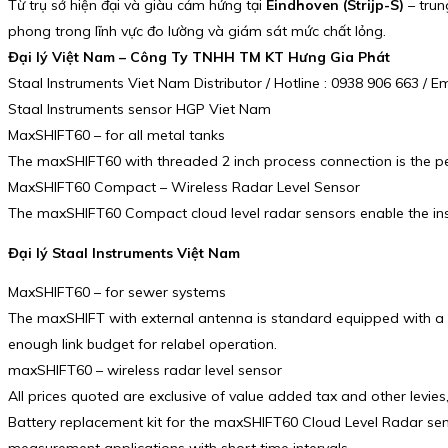
Từ trụ sở hiện đại và giàu cảm hứng tại
Eindhoven (Strijp-S)
– trun
phong trong lĩnh vực đo lường và giám sát mức chất lỏng.
Đại lý Việt Nam – Công Ty TNHH TM KT Hưng Gia Phát
Staal Instruments Viet Nam Distributor / Hotline : 0938 906 663 /
Staal Instruments sensor HGP Viet Nam
MaxSHIFT60 – for all metal tanks
The maxSHIFT60 with threaded 2 inch process connection is the perf
MaxSHIFT60 Compact – Wireless Radar Level Sensor
The maxSHIFT60 Compact cloud level radar sensors enable the inst
Đại lý Staal Instruments Việt Nam
MaxSHIFT60 – for sewer systems
The maxSHIFT with external antenna is standard equipped with a 3
enough link budget for relabel operation.
maxSHIFT60 – wireless radar level sensor
All prices quoted are exclusive of value added tax and other levies,
Battery replacement kit for the maxSHIFT60 Cloud Level Radar senso