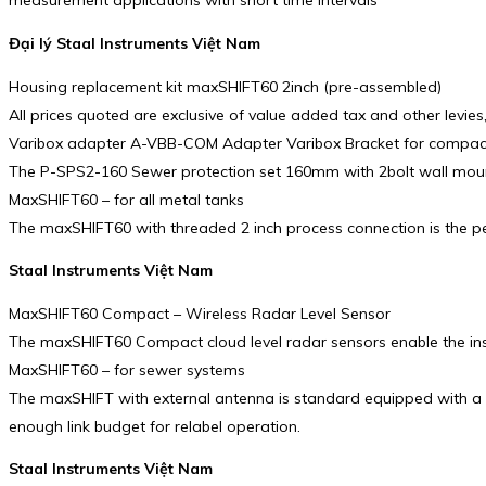
measurement applications with short time intervals
Đại lý Staal Instruments Việt Nam
Housing replacement kit maxSHIFT60 2inch (pre-assembled)
All prices quoted are exclusive of value added tax and other levies,
Varibox adapter A-VBB-COM Adapter Varibox Bracket for compact 
The P-SPS2-160 Sewer protection set 160mm with 2bolt wall mount
MaxSHIFT60 – for all metal tanks
The maxSHIFT60 with threaded 2 inch process connection is the perf
Staal Instruments Việt Nam
MaxSHIFT60 Compact – Wireless Radar Level Sensor
The maxSHIFT60 Compact cloud level radar sensors enable the inst
MaxSHIFT60 – for sewer systems
The maxSHIFT with external antenna is standard equipped with a 3
enough link budget for relabel operation.
Staal Instruments Việt Nam