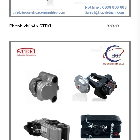
Phanh khí nén STEKI
Được xếp
hạng
5.00
5
sao