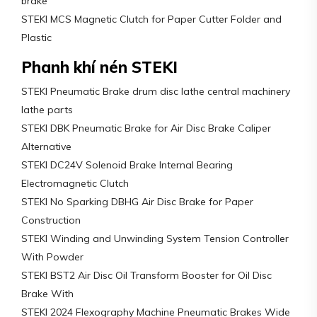
brake
STEKI MCS Magnetic Clutch for Paper Cutter Folder and
Plastic
Phanh khí nén STEKI
STEKI Pneumatic Brake drum disc lathe central machinery
lathe parts
STEKI DBK Pneumatic Brake for Air Disc Brake Caliper
Alternative
STEKI DC24V Solenoid Brake Internal Bearing
Electromagnetic Clutch
STEKI No Sparking DBHG Air Disc Brake for Paper
Construction
STEKI Winding and Unwinding System Tension Controller
With Powder
STEKI BST2 Air Disc Oil Transform Booster for Oil Disc
Brake With
STEKI 2024 Flexography Machine Pneumatic Brakes Wide