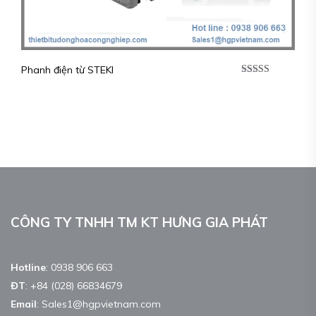
Phanh điện từ STEKI
Được xếp
hạng
5.00
5
sao
CÔNG TY TNHH TM KT HƯNG GIA PHÁT
Hotline
:
0938 906 663
ĐT
:
+84 (028) 66834679
Email
:
Sales1@hgpvietnam.com