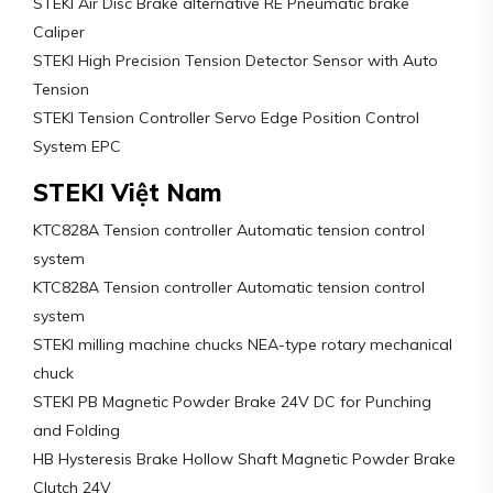
STEKI Air Disc Brake alternative RE Pneumatic brake
Caliper
STEKI High Precision Tension Detector Sensor with Auto
Tension
STEKI Tension Controller Servo Edge Position Control
System EPC
STEKI Việt Nam
KTC828A Tension controller Automatic tension control
system
KTC828A Tension controller Automatic tension control
system
STEKI milling machine chucks NEA-type rotary mechanical
chuck
STEKI PB Magnetic Powder Brake 24V DC for Punching
and Folding
HB Hysteresis Brake Hollow Shaft Magnetic Powder Brake
Clutch 24V