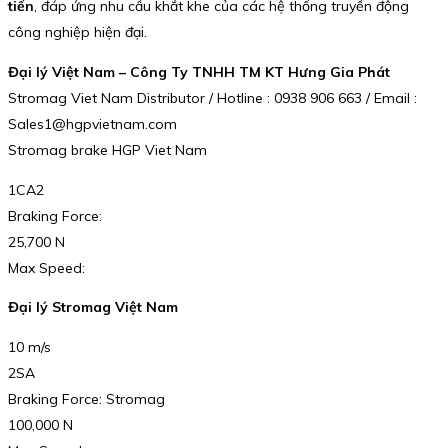
tiến
, đáp ứng nhu cầu khắt khe của các hệ thống truyền động
công nghiệp hiện đại.
Đại lý Việt Nam – Công Ty TNHH TM KT Hưng Gia Phát
Stromag Viet Nam Distributor / Hotline : 0938 906 663 / Email :
Sales1@hgpvietnam.com
Stromag brake HGP Viet Nam
1CA2
Braking Force:
25,700 N
Max Speed:
Đại lý Stromag Việt Nam
10 m/s
2SA
Braking Force: Stromag
100,000 N