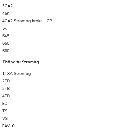
3CA2
45K
4CA2 Stromag brake HGP
5K
645
650
660
Thắng từ Stromag
1TXA Stromag
2TB
3TB
4TB
ED
TS
VS
FAV10