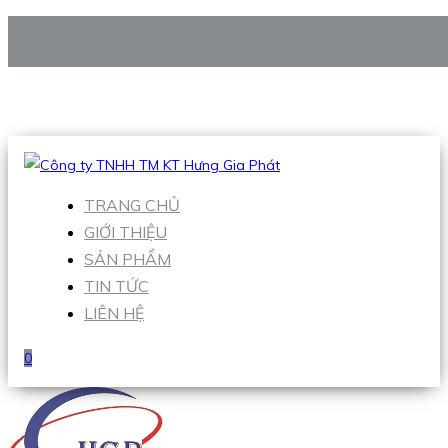
CÔNG TY TNHH TM KT HƯNG GIA PHÁT
Hotline
:
0938 906 663
Email
:
Sales1@hgpvietnam.com
TRANG CHỦ
GIỚI THIỆU
SẢN PHẨM
TIN TỨC
LIÊN HỆ
0