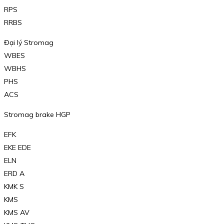
RPS
RRBS
Đại lý Stromag
WBES
WBHS
PHS
ACS
Stromag brake HGP
EFK
EKE EDE
ELN
ERD A
KMK S
KMS
KMS AV