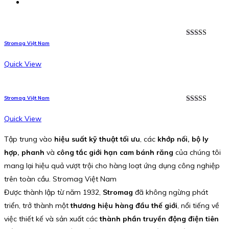
Được xếp
Stromag Việt Nam
hạng
5.00
5
sao
Quick View
Stromag Việt Nam
Được xếp
hạng
5.00
5
Quick View
sao
Tập trung vào
hiệu suất kỹ thuật tối ưu
, các
khớp nối, bộ ly
hợp, phanh
và
công tắc giới hạn cam bánh răng
của chúng tôi
mang lại hiệu quả vượt trội cho hàng loạt ứng dụng công nghiệp
trên toàn cầu. Stromag Việt Nam
Được thành lập từ năm 1932,
Stromag
đã không ngừng phát
triển, trở thành một
thương hiệu hàng đầu thế giới
, nổi tiếng về
việc thiết kế và sản xuất các
thành phần truyền động điện tiên