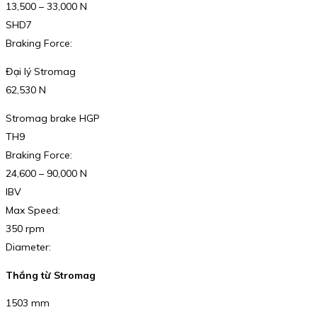
13,500 – 33,000 N
SHD7
Braking Force:
Đại lý Stromag
62,530 N
Stromag brake HGP
TH9
Braking Force:
24,600 – 90,000 N
IBV
Max Speed:
350 rpm
Diameter:
Thắng từ Stromag
1503 mm