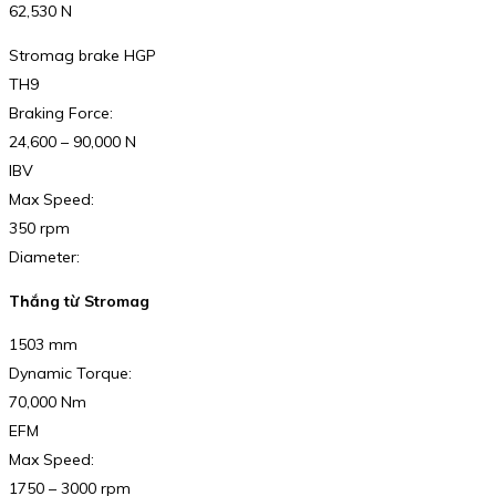
62,530 N
Stromag brake HGP
TH9
Braking Force:
24,600 – 90,000 N
IBV
Max Speed:
350 rpm
Diameter:
Thắng từ Stromag
1503 mm
Dynamic Torque:
70,000 Nm
EFM
Max Speed:
1750 – 3000 rpm