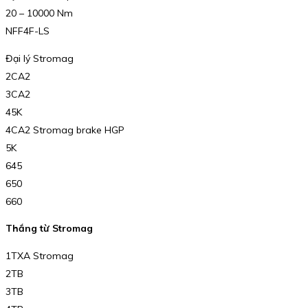
20 – 10000 Nm
NFF4F-LS
Đại lý Stromag
2CA2
3CA2
45K
4CA2 Stromag brake HGP
5K
645
650
660
Thắng từ Stromag
1TXA Stromag
2TB
3TB