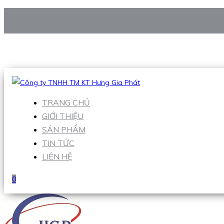
CÔNG TY TNHH TM KT HƯNG GIA PHÁT
Hotline
:
0938 906 663
Email
:
Sales1@hgpvietnam.com
TRANG CHỦ
GIỚI THIỆU
SẢN PHẨM
TIN TỨC
LIÊN HỆ
0