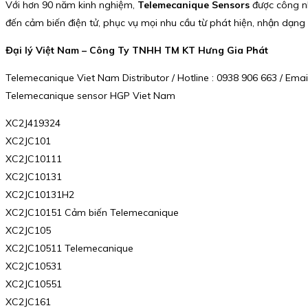
Với hơn 90 năm kinh nghiệm,
Telemecanique Sensors
được công nh
đến cảm biến điện tử, phục vụ mọi nhu cầu từ phát hiện, nhận dạng
Đại lý Việt Nam – Công Ty TNHH TM KT Hưng Gia Phát
Telemecanique Viet Nam Distributor / Hotline : 0938 906 663 / Em
Telemecanique sensor HGP Viet Nam
XC2J419324
XC2JC101
XC2JC10111
XC2JC10131
XC2JC10131H2
XC2JC10151 Cảm biến Telemecanique
XC2JC105
XC2JC10511 Telemecanique
XC2JC10531
XC2JC10551
XC2JC161