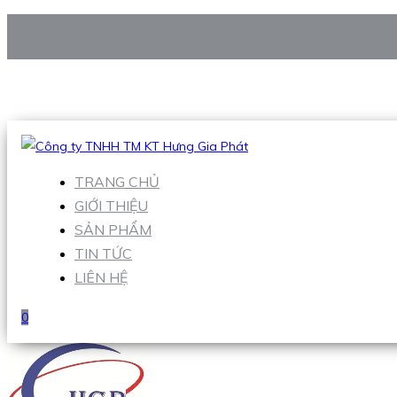
CÔNG TY TNHH TM KT HƯNG GIA PHÁT
Hotline
:
0938 906 663
Email
:
Sales1@hgpvietnam.com
TRANG CHỦ
GIỚI THIỆU
SẢN PHẨM
TIN TỨC
LIÊN HỆ
0