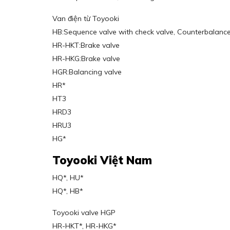
Van điện từ Toyooki
HB:Sequence valve with check valve, Counterbalance
HR-HKT:Brake valve
HR-HKG:Brake valve
HGR:Balancing valve
HR*
HT3
HRD3
HRU3
HG*
Toyooki Việt Nam
HQ*, HU*
HQ*, HB*
Toyooki valve HGP
HR-HKT*, HR-HKG*