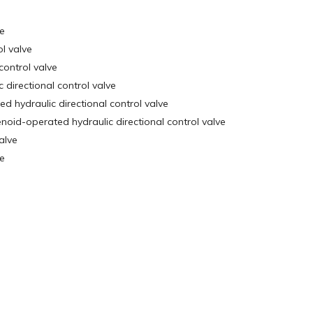
ve
l valve
ontrol valve
irectional control valve
hydraulic directional control valve
d-operated hydraulic directional control valve
alve
ve