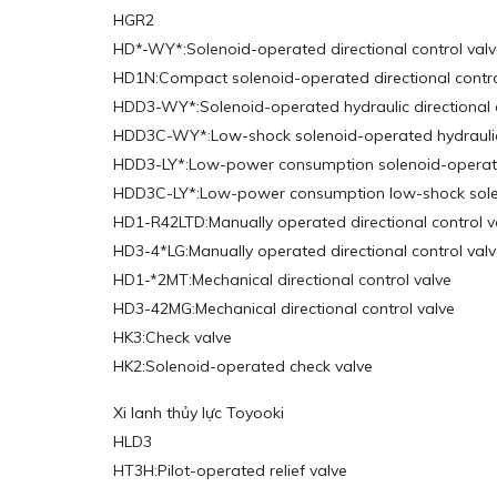
HGR2
HD*-WY*:Solenoid-operated directional control val
HD1N:Compact solenoid-operated directional contro
HDD3-WY*:Solenoid-operated hydraulic directional c
HDD3C-WY*:Low-shock solenoid-operated hydraulic d
HDD3-LY*:Low-power consumption solenoid-operated 
HDD3C-LY*:Low-power consumption low-shock solenoi
HD1-R42LTD:Manually operated directional control v
HD3-4*LG:Manually operated directional control val
HD1-*2MT:Mechanical directional control valve
HD3-42MG:Mechanical directional control valve
HK3:Check valve
HK2:Solenoid-operated check valve
Xi lanh thủy lực Toyooki
HLD3
HT3H:Pilot-operated relief valve