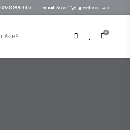
:
0938 906 663
Email
:
Sales1@hgpvietnam.com
0
LIÊN HỆ