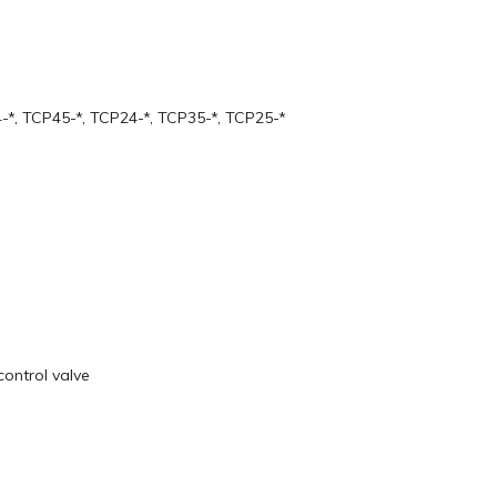
-*, TCP45-*, TCP24-*, TCP35-*, TCP25-*
control valve