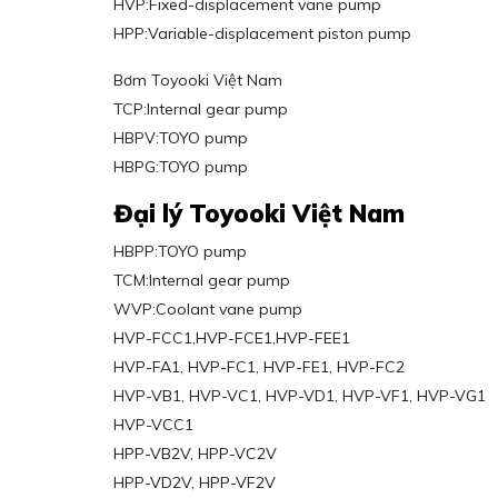
HVP:Fixed-displacement vane pump
HPP:Variable-displacement piston pump
Bơm Toyooki Việt Nam
TCP:Internal gear pump
HBPV:TOYO pump
HBPG:TOYO pump
Đại lý Toyooki Việt Nam
HBPP:TOYO pump
TCM:Internal gear pump
WVP:Coolant vane pump
HVP-FCC1,HVP-FCE1,HVP-FEE1
HVP-FA1, HVP-FC1, HVP-FE1, HVP-FC2
HVP-VB1, HVP-VC1, HVP-VD1, HVP-VF1, HVP-VG1
HVP-VCC1
HPP-VB2V, HPP-VC2V
HPP-VD2V, HPP-VF2V