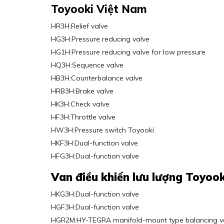
Toyooki Việt Nam
HR3H:Relief valve
HG3H:Pressure reducing valve
HG1H:Pressure reducing valve for low pressure
HQ3H:Sequence valve
HB3H:Counterbalance valve
HRB3H:Brake valve
HK3H:Check valve
HF3H:Throttle valve
HW3H:Pressure switch Toyooki
HKF3H:Dual-function valve
HFG3H:Dual-function valve
Van điều khiển lưu lượng Toyook
HKG3H:Dual-function valve
HGF3H:Dual-function valve
HGR2M:HY-TEGRA manifold-mount type balancing v