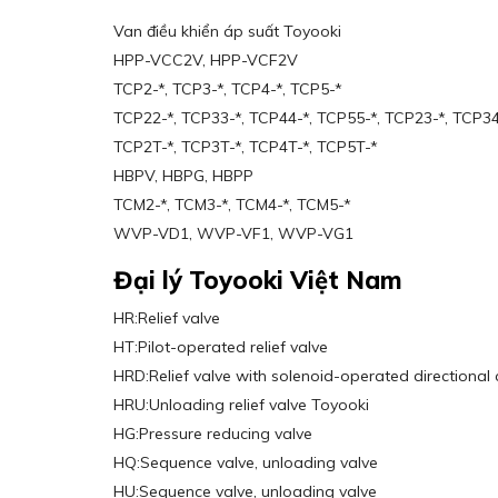
Van điều khiển áp suất Toyooki
HPP-VCC2V, HPP-VCF2V
TCP2-*, TCP3-*, TCP4-*, TCP5-*
TCP22-*, TCP33-*, TCP44-*, TCP55-*, TCP23-*, TCP34
TCP2T-*, TCP3T-*, TCP4T-*, TCP5T-*
HBPV, HBPG, HBPP
TCM2-*, TCM3-*, TCM4-*, TCM5-*
WVP-VD1, WVP-VF1, WVP-VG1
Đại lý Toyooki Việt Nam
HR:Relief valve
HT:Pilot-operated relief valve
HRD:Relief valve with solenoid-operated directional 
HRU:Unloading relief valve Toyooki
HG:Pressure reducing valve
HQ:Sequence valve, unloading valve
HU:Sequence valve, unloading valve