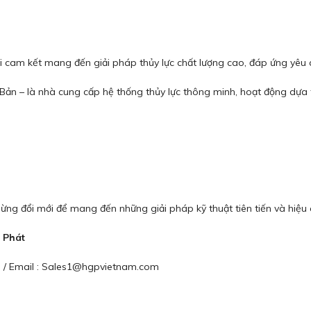
ôi cam kết mang đến giải pháp thủy lực chất lượng cao, đáp ứng yêu
n – là nhà cung cấp hệ thống thủy lực thông minh, hoạt động dựa trê
ng đổi mới để mang đến những giải pháp kỹ thuật tiên tiến và hiệu 
 Phát
63 / Email : Sales1@hgpvietnam.com